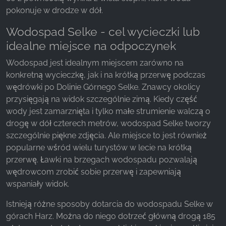
z naszej witryny.
pokonuje w drodze w dół.
Wodospad Selke - cel wycieczki lub
Google Analytics
idealne miejsce na odpoczynek
Name:
Wodospad jest idealnym miejscem zarówno na
_ga, _gid, _gac_gb_
konkretną wycieczkę, jak i na krótką przerwę podczas
Provider:
wędrówki po Dolinie Górnego Selke. Znawcy okolicy
Google LLC
przysięgają na widok szczególnie zimą. Kiedy część
wody jest zamarznięta i tylko małe strumienie walczą o
Purpose:
Zbieranie statystyk dotyczących korzystania z
drogę w dół czterech metrów, wodospad Selke tworzy
witryny
szczególnie piękne zdjęcia. Ale miejsce to jest również
popularne wśród wielu turystów w lecie na krótką
Cookie duration:
przerwę. Ławki na brzegach wodospadu pozwalają
24 godziny - 2 lata
wędrowcom zrobić sobie przerwę i zapewniają
wspaniały widok.
Istnieją różne sposoby dotarcia do wodospadu Selke w
górach Harz. Można do niego dotrzeć główną drogą 185