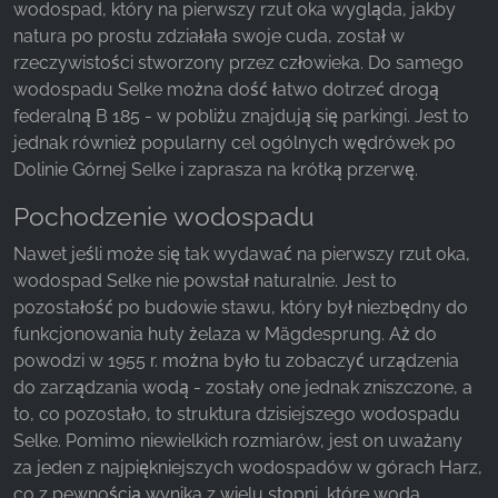
wodospad, który na pierwszy rzut oka wygląda, jakby
natura po prostu zdziałała swoje cuda, został w
Facebook Pixel
rzeczywistości stworzony przez człowieka. Do samego
wodospadu Selke można dość łatwo dotrzeć drogą
Name:
federalną B 185 - w pobliżu znajdują się parkingi. Jest to
_fbp, fr, _fbq, fbq
jednak również popularny cel ogólnych wędrówek po
Provider:
Dolinie Górnej Selke i zaprasza na krótką przerwę.
Facebook Ireland Ltd.
Pochodzenie wodospadu
Purpose:
Pomiar reklam i marketing
Nawet jeśli może się tak wydawać na pierwszy rzut oka,
wodospad Selke nie powstał naturalnie. Jest to
Cookie duration:
pozostałość po budowie stawu, który był niezbędny do
3 miesiące - 1 rok
funkcjonowania huty żelaza w Mägdesprung. Aż do
powodzi w 1955 r. można było tu zobaczyć urządzenia
do zarządzania wodą - zostały one jednak zniszczone, a
STATYSTYKI
to, co pozostało, to struktura dzisiejszego wodospadu
Statystyczne pliki cookie zbierają informacje
Selke. Pomimo niewielkich rozmiarów, jest on uważany
anonimowo. Informacje te pomagają nam
za jeden z najpiękniejszych wodospadów w górach Harz,
zrozumieć, w jaki sposób odwiedzający korzystają
co z pewnością wynika z wielu stopni, które woda