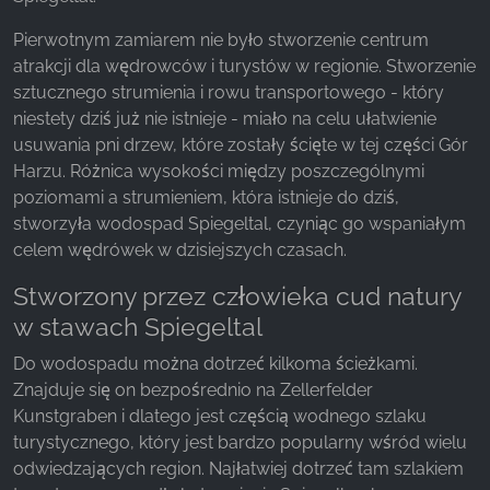
z naszej witryny.
Pierwotnym zamiarem nie było stworzenie centrum
atrakcji dla wędrowców i turystów w regionie. Stworzenie
Google Analytics
sztucznego strumienia i rowu transportowego - który
Name:
niestety dziś już nie istnieje - miało na celu ułatwienie
_ga, _gid, _gac_gb_
usuwania pni drzew, które zostały ścięte w tej części Gór
Harzu. Różnica wysokości między poszczególnymi
Provider:
poziomami a strumieniem, która istnieje do dziś,
Google LLC
stworzyła wodospad Spiegeltal, czyniąc go wspaniałym
Purpose:
celem wędrówek w dzisiejszych czasach.
Zbieranie statystyk dotyczących korzystania z
witryny
Stworzony przez człowieka cud natury
w stawach Spiegeltal
Cookie duration:
24 godziny - 2 lata
Do wodospadu można dotrzeć kilkoma ścieżkami.
Znajduje się on bezpośrednio na Zellerfelder
Kunstgraben i dlatego jest częścią wodnego szlaku
turystycznego, który jest bardzo popularny wśród wielu
odwiedzających region. Najłatwiej dotrzeć tam szlakiem