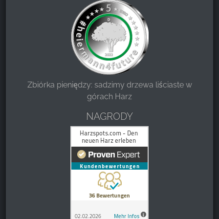
Zbiórka pieniędzy: sadzimy drzewa liściaste w
górach Harz
NAGRODY