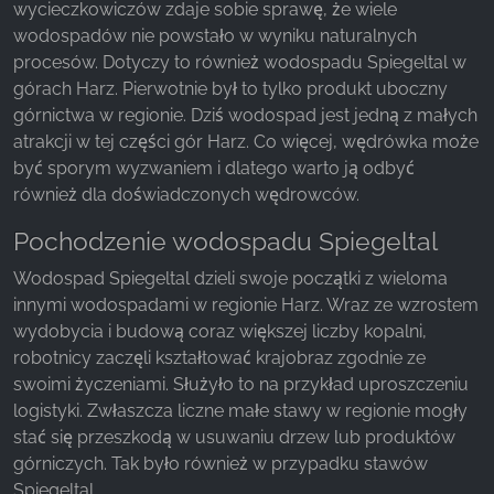
wycieczkowiczów zdaje sobie sprawę, że wiele
wodospadów nie powstało w wyniku naturalnych
Facebook Pixel
procesów. Dotyczy to również wodospadu Spiegeltal w
górach Harz. Pierwotnie był to tylko produkt uboczny
Name:
górnictwa w regionie. Dziś wodospad jest jedną z małych
_fbp, fr, _fbq, fbq
atrakcji w tej części gór Harz. Co więcej, wędrówka może
Provider:
być sporym wyzwaniem i dlatego warto ją odbyć
Facebook Ireland Ltd.
również dla doświadczonych wędrowców.
Purpose:
Pochodzenie wodospadu Spiegeltal
Pomiar reklam i marketing
Wodospad Spiegeltal dzieli swoje początki z wieloma
Cookie duration:
innymi wodospadami w regionie Harz. Wraz ze wzrostem
3 miesiące - 1 rok
wydobycia i budową coraz większej liczby kopalni,
robotnicy zaczęli kształtować krajobraz zgodnie ze
swoimi życzeniami. Służyło to na przykład uproszczeniu
STATYSTYKI
logistyki. Zwłaszcza liczne małe stawy w regionie mogły
Statystyczne pliki cookie zbierają informacje
stać się przeszkodą w usuwaniu drzew lub produktów
anonimowo. Informacje te pomagają nam
górniczych. Tak było również w przypadku stawów
zrozumieć, w jaki sposób odwiedzający korzystają
Spiegeltal.