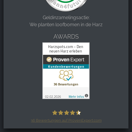
Geldinzamelingsactie:
We planten loofbomen in de Harz
AWARDS
36
Bewertungen auf ProvenExpert.com
Harzspots.com - Den neuen Harz