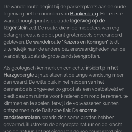
Facebook Pixel
De wandelroute begint bij de parkeerplaats aan de oude
legerweg net ten noorden van
Blankenburg
. Het eerste
Name:
wandelhoogtepunt is de oude
legerweg op de
_fbp, fr, _fbq, fbq
Regenstein
zelf. De route, die in de middeleeuwen erg
belangrijk was, is op dit punt grotendeels onveranderd
Provider:
Facebook Ireland Ltd.
gebleven.
De wandelroute "Keizers en Koningen"
leidt
uiteindelijk naar de andere bezienswaardigheden van de
Purpose:
wandeling, zoals de grote zandsteengrotten.
Advertentiemeting en marketing
Als geologisch kenmerk en een echte
insidertip in het
Cookie duration:
Harzgebergte
zijn ze alleen al de lange wandeling meer
3 maanden - 1 jaar
dan waard. De witte plek in het midden van het
dennenbos is ongeveer zo groot als een voetbalveld en
biedt daarom ruimte voor kinderen om rond te rennen, te
STATISTIEKEN
klimmen en te spelen, terwijl de volwassenen kunnen
Cookies voor statistieken verzamelen anoniem
ontspannen in de Baltische flair. De
enorme
informatie. Deze informatie helpt ons te begrijpen
zandsteenrotsen
, waarin zich soms grotten hebben
hoe onze bezoekers onze website gebruiken.
gevormd, illustreren de ongerepte natuur en de kracht
van de natuur. Tot het einde van de 19e eeuw werd hier