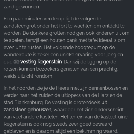
Google Analytics
zand gewonnen.
Name:
Een paar minuten verderop ligt de volgende
_ga, _gid, _gac_gb_
zandsteengrot onder het fort te wachten om ontdekt te
worden. De donkere grotten nodigen ook kinderen uit om
Provider:
te spelen, terwijl een houten bank met tafel ideaal is om
Google LLC
even uit te rusten. Het volgende hoogtepunt op de
Purpose:
wandelroute is zeker een unieke ervaring voor jong en
Verzamelen van statistieken over websitegebruik
oud:
de vesting Regenstein
. Dankzij de ligging op de
rotsen kunnen bezoekers genieten van een prachtig,
Cookie duration:
weids uitzicht rondom.
24 uur - 2 jaar
In het noorden zie je de Heers met zijn dennenbossen en
verder naar het zuiden de uitlopers van de Harz en de
stad Blankenburg. De vesting is grotendeels
uit
zandsteen gehouwen
, waardoor het zich onderscheidt
van veel andere kastelen. Het terrein van de kasteelruïne
Regenstein is ook nog steeds zeer goed bewaard
gebleven en is daarom altijd een beklimming waard.