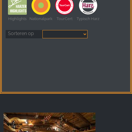
Highlights
Nationalpark
TourCert
Typisch Harz
Sorteren op