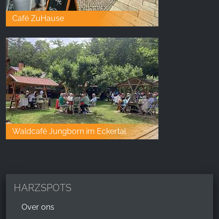
Café ZuHause
Waldcafé Jungborn im Eckertal
HARZSPOTS
Over ons