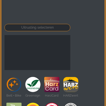
Bett + Bike
Greensign
HarzCard
HARZwert