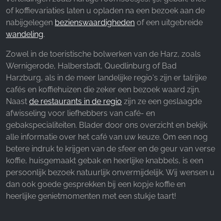
Facebook Pixel
of koffievariaties laten u opladen na een bezoek aan de
nabijgelegen
bezienswaardigheden
of een uitgebreide
Name:
wandeling
.
_fbp, fr, _fbq, fbq
Zowel in de toeristische bolwerken van de Harz, zoals
Provider:
Wernigerode, Halberstadt, Quedlinburg of Bad
Facebook Ireland Ltd.
Harzburg, als in de meer landelijke regio's zijn er talrijke
Purpose:
cafés en koffiehuizen die zeker een bezoek waard zijn.
Advertentiemeting en marketing
Naast
de restaurants in de regio
zijn ze een geslaagde
afwisseling voor liefhebbers van café- en
Cookie duration:
gebakspecialiteiten. Blader door ons overzicht en bekijk
3 maanden - 1 jaar
alle informatie over het café van uw keuze. Om een nog
betere indruk te krijgen van de sfeer en de geur van verse
koffie, huisgemaakt gebak en heerlijke knabbels, is een
STATISTIEKEN
persoonlijk bezoek natuurlijk onvermijdelijk. Wij wensen u
Cookies voor statistieken verzamelen anoniem
dan ook goede gesprekken bij een kopje koffie en
informatie. Deze informatie helpt ons te begrijpen
heerlijke genietmomenten met een stukje taart!
hoe onze bezoekers onze website gebruiken.