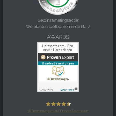
Geldinzamelingsactie:
We planten loofbomen in de Harz
AWARDS
36
Bewertungen auf ProvenExpert.com