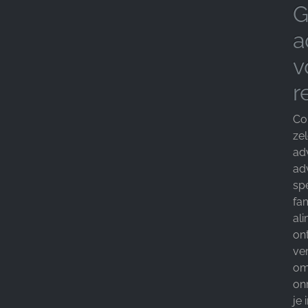
G
a
v
r
Co
ze
ad
ad
spe
fam
ali
on
ve
om
on
je