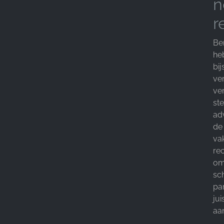
n
r
Be
he
bi
ve
ve
ste
ad
de
va
re
om 
sc
par
ju
aan