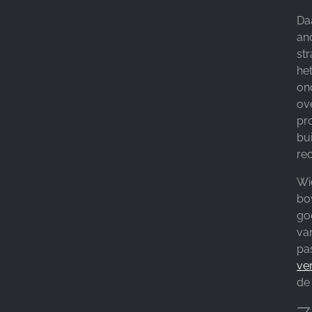
Da
an
str
he
on
ov
pro
bu
re
Wi
bo
go
van
pa
ve
de 