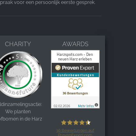
spraak voor een persoonlijk eerste gesprek.
CHARITY
AWARDS
ldinzamelingsactie:
We planten
ofbomen in de Harz
36
Bewertungen auf
ProvenExpert.com