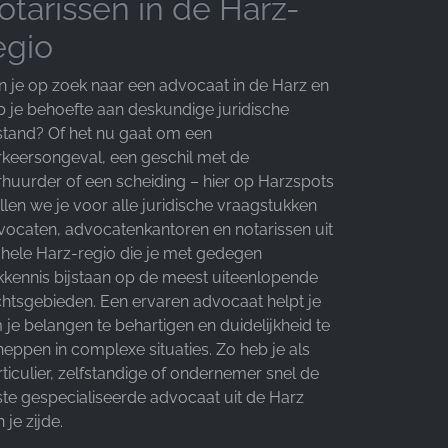
otarissen in de Harz-
egio
n je op zoek naar een advocaat in de Harz en
b je behoefte aan deskundige juridische
jstand? Of het nu gaat om een
rkeersongeval, een geschil met de
rhuurder of een scheiding – hier op Harzspots
llen we je voor alle juridische vraagstukken
vocaten, advocatenkantoren en notarissen uit
 hele Harz-regio die je met gedegen
kkennis bijstaan op de meest uiteenlopende
chtsgebieden. Een ervaren advocaat helpt je
je belangen te behartigen en duidelijkheid te
heppen in complexe situaties. Zo heb je als
ticulier, zelfstandige of ondernemer snel de
iste gespecialiseerde advocaat uit de Harz
 je zijde.