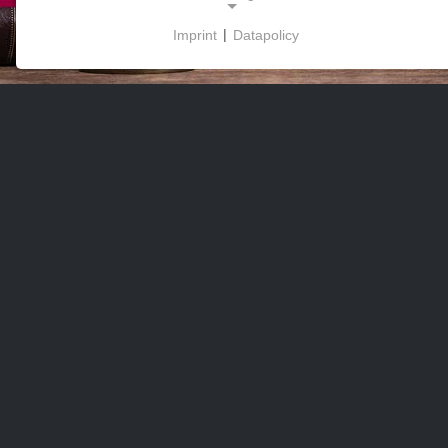
Imprint
|
Datapolicy
NECESSARY COOKIES
Deze cookies maken basisfunctionaliteit mogelijk
en zijn noodzakelijk voor het gebruik van de
website.
MARKETING
Marketingcookies worden door derden gebruikt om
gepersonaliseerde reclame weer te geven. Ze
doen dit door bezoekers op verschillende websites
te volgen.
Facebook Pixel
Name:
_fbp, fr, _fbq, fbq