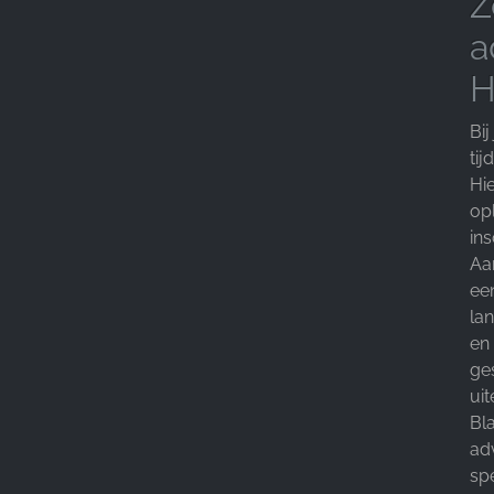
Z
a
H
Bij
ti
Hie
opl
ins
Aa
een
la
en
ge
ui
Bla
ad
sp