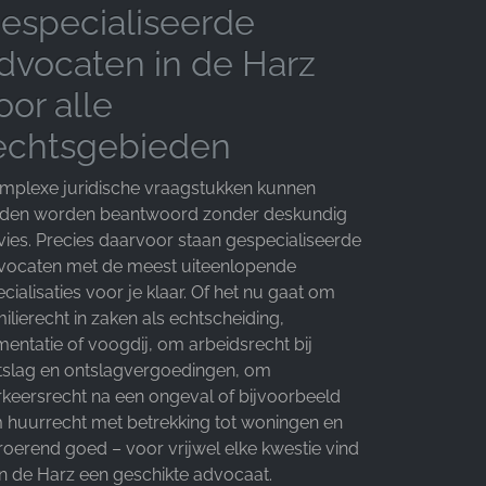
especialiseerde
dvocaten in de Harz
oor alle
echtsgebieden
mplexe juridische vraagstukken kunnen
lden worden beantwoord zonder deskundig
vies. Precies daarvoor staan gespecialiseerde
vocaten met de meest uiteenlopende
cialisaties voor je klaar. Of het nu gaat om
ilierecht in zaken als echtscheiding,
mentatie of voogdij, om arbeidsrecht bij
tslag en ontslagvergoedingen, om
rkeersrecht na een ongeval of bijvoorbeeld
 huurrecht met betrekking tot woningen en
roerend goed – voor vrijwel elke kwestie vind
 in de Harz een geschikte advocaat.