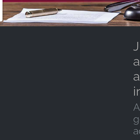
J
a
a
i
A
g
a