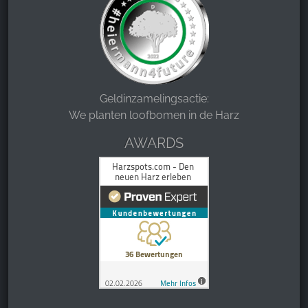
Geldinzamelingsactie:
We planten loofbomen in de Harz
AWARDS