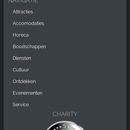
NAVIGATIE
Google Analytics
Attracties
Name:
_ga, _gid, _gac_gb_
Accomodaties
Provider:
Horeca
Google LLC
Boodschappen
Purpose:
Verzamelen van statistieken over websitegebruik
Diensten
Cookie duration:
Cultuur
24 uur - 2 jaar
Ontdekken
Evenementen
Service
CHARITY