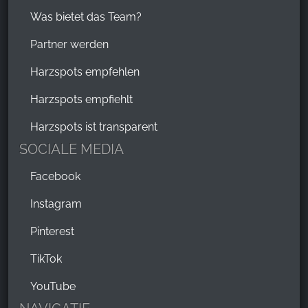
Facebook Pixel
Was bietet das Team?
Name:
Partner werden
_fbp, fr, _fbq, fbq
Harzspots empfehlen
Provider:
Facebook Ireland Ltd.
Harzspots empfiehlt
Purpose:
Harzspots ist transparent
Advertentiemeting en marketing
SOCIALE MEDIA
Cookie duration:
Facebook
3 maanden - 1 jaar
Instagram
Pinterest
STATISTIEKEN
Cookies voor statistieken verzamelen anoniem
TikTok
informatie. Deze informatie helpt ons te begrijpen
hoe onze bezoekers onze website gebruiken.
YouTube