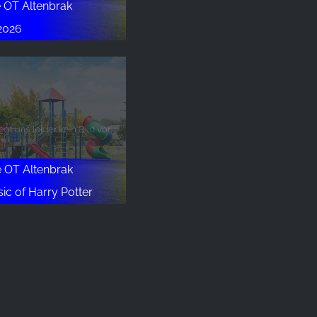
e OT Altenbrak
 2026
e OT Altenbrak
ic of Harry Potter