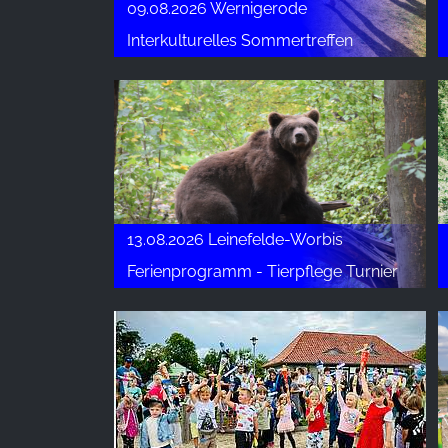
09.08.2026 Wernigerode
Provider:
Interkulturelles Sommertreffen
Google LLC
Purpose:
Verzamelen van statistieken over
websitegebruik
Cookie
duration:
24 uur - 2 jaar
13.08.2026 Leinefelde-Worbis
Ferienprogramm - Tierpflege Turnier