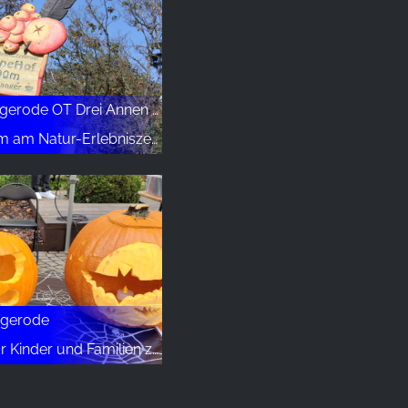
12.10.2026 Wernigerode OT Drei Annen Hohne
tur-Erlebniszentrum HohneHof
igerode
nd Familien zum Schokoladenfestival