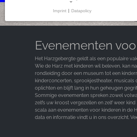
Imprint
|
Datapolicy
NECESSARY COOKIES
Deze cookies maken basisfunctionaliteit mogelijk
en zijn noodzakelijk voor het gebruik van de
website.
Evenementen voor
Het Harzgebergte geldt als een populaire 
Wie de Harz met kinderen wil beleven, kan n
MARKETING
rondleiding door een museum tot een kinder
Marketingcookies worden door derden gebruikt om
kinderconcerten, sprookjestheater, musicals
gepersonaliseerde reclame weer te geven. Ze
oplichten en blijft lang in hun geheugen gegri
doen dit door bezoekers op verschillende websites
Sommige evenementen spreken zowel volwassene
te volgen.
zelfs uw kroost vergezellen en zelf weer kin
scala aan evenementen voor kinderen in de H
Facebook Pixel
data en informatie vindt u in ons overzicht. Vee
Name:
_fbp, fr, _fbq, fbq