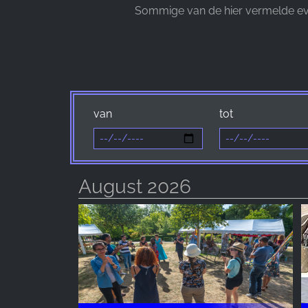
Sommige van de hier vermelde eve
Provider:
Facebook Ireland Ltd.
Purpose:
Advertentiemeting en marketing
Cookie
duration:
van
tot
3 maanden - 1 jaar
STATISTIEKEN
August 2026
Cookies voor statistieken verzamelen anoniem
informatie. Deze informatie helpt ons te begrijpen
hoe onze bezoekers onze website gebruiken.
Google Analytics
Name:
_ga, _gid, _gac_gb_