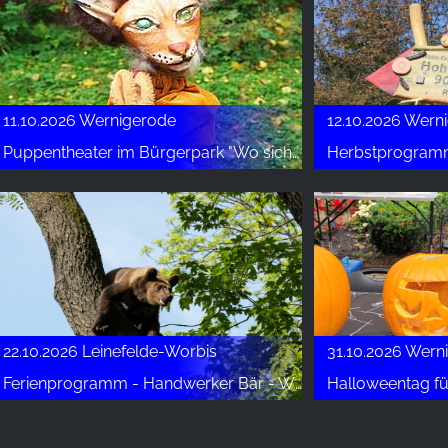
11.10.2026 Wernigerode
Puppentheater im Bürgerpark "Wo sich Luchs und Hase Gute Nacht sagen"
Herbstprogramm am Na
22.10.2026 Leinefelde-Worbis
31.10.2026 Wern
Ferienprogramm - Handwerker Bär - Wildes Schnitzen
Halloweentag für Kinder u