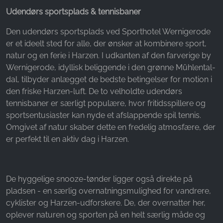
Name:
Udendørs sportsplads & tennisbaner
_fbp, fr, _fbq, fbq
Den udendørs sportsplads ved Sporthotel Wernigerode
Provider:
er et ideelt sted for alle, der ønsker at kombinere sport,
Facebook Ireland Ltd.
natur og en ferie i Harzen. I udkanten af den farverige by
Purpose:
Wernigerode, idyllisk beliggende i den grønne Mühlental-
Måling af reklamer og markedsføring
dal, tilbyder anlægget de bedste betingelser for motion i
den friske Harzen-luft. De to velholdte udendørs
Cookie duration:
tennisbaner er særligt populære, hvor fritidsspillere og
3 måneder - 1 år
sportsentusiaster kan nyde et afslappende spil tennis.
Omgivet af natur skaber dette en fredelig atmosfære, der
er perfekt til en aktiv dag i Harzen.
STATISTIK
Statistikcookies indsamler oplysninger anonymt.
Disse oplysninger hjælper os med at forstå,
De hyggelige snooze-tønder ligger også direkte på
hvordan vores besøgende bruger vores
pladsen - en særlig overnatningsmulighed for vandrere,
hjemmeside.
cyklister og Harzen-udforskere. De, der overnatter her,
oplever naturen og sporten på en helt særlig måde og
Google Analytics