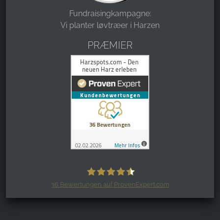
Fundraisingkampagne:
Vi planter løvtræer i Harzen
PRÆMIER
36
Bewertungen auf ProvenExpert.com
Harzspots.com - Den neuen Harz