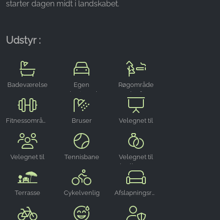
starter dagen midt i landskabet.
Name:
_ga, _gid, _gac_gb_
Udstyr :
Provider:
Google LLC
Purpose:
Indsamling af statistik om brug af hjemmesiden
Badeværelse
Egen
Røgområde
parkeringsplads
udenfor
Cookie duration:
24 timer - 2 år
Fitnessområde
Bruser
Velegnet til
arrangementer
Velegnet til
Tennisbane
Velegnet til
grupper
bryllupper
Terrasse
Cykelvenlig
Afslapningsrum