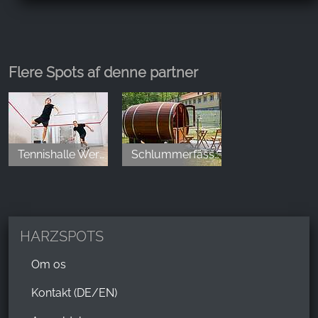
Steffi Bremer
,
Mar 11, 2026
Flere Spots af denne partner
Wir sind sehr kurzfristig und ohne Reservierung
gekommen. Wir wurden sehr nett empfangen und
konnten auch mit unserem Hund einchecken. Die
Zimmer sind hell und sauber eingerichtet. Das
Tennishalle Wernigerode
Schlummerfässer mit Tennisplatz und Grill in Wernigerode
Restaurant ist hervorragend. Eine kleine aber sehr
feine Speisekarte.
Nadine Ehrlichmann
,
HARZSPOTS
Oct 26, 2025
Om os
Wir haben 2 Nächte im Schlummerfass
Kontakt (DE/EN)
übernachten. Es war sehr gemütlich , klein aber fein.