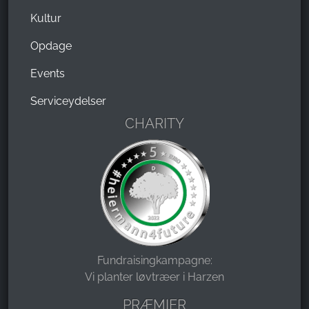
Kultur
Opdage
Events
Serviceydelser
CHARITY
Fundraisingkampagne:
Vi planter løvtræer i Harzen
PRÆMIER