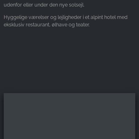
Name:
udenfor eller under den nye solsejl.
_fbp, fr, _fbq, fbq
Hyggelige værelser og lejligheder i et alpint hotel med
Provider:
eksklusiv restaurant, ølhave og teater.
Facebook Ireland Ltd.
Purpose:
Måling af reklamer og markedsføring
Cookie duration:
3 måneder - 1 år
STATISTIK
Statistikcookies indsamler oplysninger anonymt.
Disse oplysninger hjælper os med at forstå,
hvordan vores besøgende bruger vores
hjemmeside.
Google Analytics