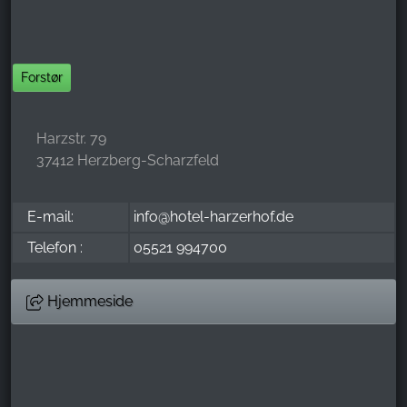
Name:
_ga, _gid, _gac_gb_
Forstør
Provider:
Google LLC
Purpose:
Harzstr. 79
Indsamling af statistik om brug af hjemmesiden
37412 Herzberg-Scharzfeld
Cookie duration:
24 timer - 2 år
E-mail:
info@hotel-harzerhof.de
Telefon :
05521 994700
Hjemmeside