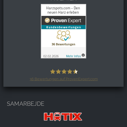
36
Bewertungen auf ProvenExpert.com
Harzspots.com - Den neuen Harz
erleben
SAMARBEJDE