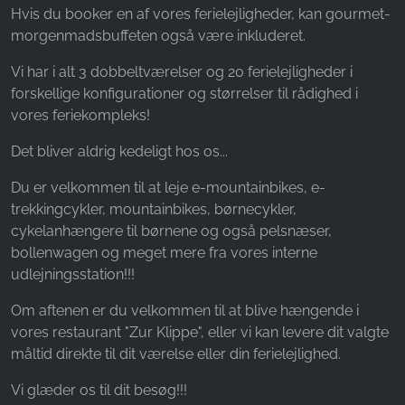
Hvis du booker en af vores ferielejligheder, kan gourmet-
Name:
morgenmadsbuffeten også være inkluderet.
_ga, _gid, _gac_gb_
Vi har i alt 3 dobbeltværelser og 20 ferielejligheder i
Provider:
forskellige konfigurationer og størrelser til rådighed i
Google LLC
vores feriekompleks!
Purpose:
Det bliver aldrig kedeligt hos os...
Indsamling af statistik om brug af hjemmesiden
Du er velkommen til at leje e-mountainbikes, e-
Cookie duration:
24 timer - 2 år
trekkingcykler, mountainbikes, børnecykler,
cykelanhængere til børnene og også pelsnæser,
bollenwagen og meget mere fra vores interne
udlejningsstation!!!
Om aftenen er du velkommen til at blive hængende i
vores restaurant "Zur Klippe", eller vi kan levere dit valgte
måltid direkte til dit værelse eller din ferielejlighed.
Vi glæder os til dit besøg!!!