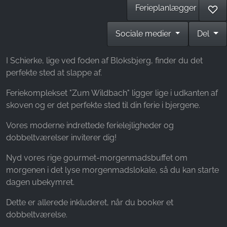
Name:
Ferieplanlægger
♡
_fbp, fr, _fbq, fbq
Sociale medier
Del
Provider:
Facebook Ireland Ltd.
I Schierke, lige ved foden af Bloksbjerg, finder du det
Purpose:
perfekte sted at slappe af.
Måling af reklamer og markedsføring
Feriekomplekset "Zum Wildbach" ligger lige i udkanten af
Cookie duration:
skoven og er det perfekte sted til din ferie i bjergene.
3 måneder - 1 år
Vores moderne indrettede ferielejligheder og
dobbeltværelser inviterer dig!
STATISTIK
Nyd vores rige gourmet-morgenmadsbuffet om
Statistikcookies indsamler oplysninger anonymt.
morgenen i det lyse morgenmadslokale, så du kan starte
Disse oplysninger hjælper os med at forstå,
dagen ubekymret.
hvordan vores besøgende bruger vores
hjemmeside.
Dette er allerede inkluderet, når du booker et
dobbeltværelse.
Google Analytics