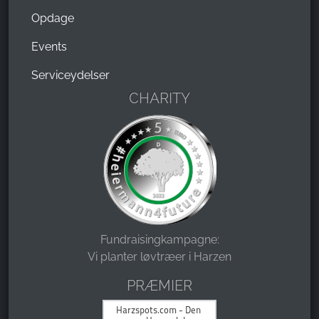
Opdage
Events
Serviceydelser
CHARITY
Fundraisingkampagne:
Vi planter løvtræer i Harzen
PRÆMIER