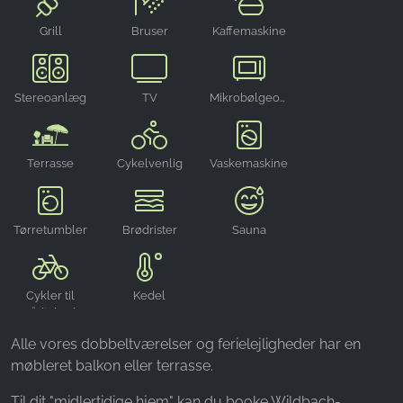
Grill
Bruser
Kaffemaskine
Stereoanlæg
TV
Mikrobølgeovn
Terrasse
Cykelvenlig
Vaskemaskine
Tørretumbler
Brødrister
Sauna
Cykler til
Kedel
rådighed
Alle vores dobbeltværelser og ferielejligheder har en
møbleret balkon eller terrasse.
Til dit "midlertidige hjem" kan du booke Wildbach-