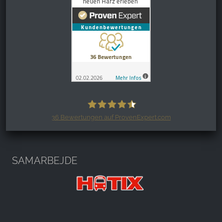
36
Bewertungen auf ProvenExpert.com
Harzspots.com - Den neuen Harz
erleben
SAMARBEJDE