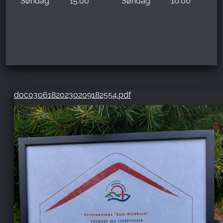
Søndag
15:00
Søndag
10:00
doc03061820230209182554.pdf