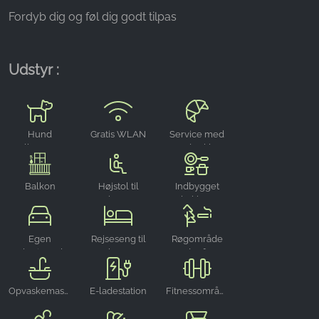
Fordyb dig og føl dig godt tilpas
Udstyr :
Hund
Gratis WLAN
Service med
velkommen
rundstykker
Balkon
Højstol til
Indbygget
børn
køkken
Egen
Rejseseng til
Røgområde
parkeringsplads
børn
udenfor
Opvaskemaskine
E-ladestation
Fitnessområde