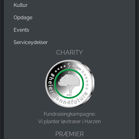
Kultur
Opdage
Events
Serviceydelser
CHARITY
Fundraisingkampagne:
Vi planter løvtræer i Harzen
PRÆMIER