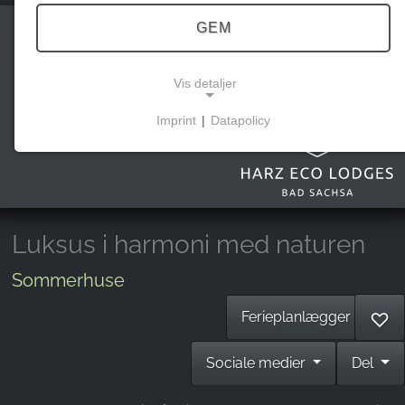
GEM
Harz Eco Lodgs
Vis detaljer
Imprint
|
Datapolicy
NECESSARY COOKIES
Disse cookies muliggør grundlæggende funktioner
og er nødvendige for brugen af hjemmesiden.
Luksus i harmoni med naturen
MARKEDSFØRING
Sommerhuse
Marketingcookies bruges af tredjeparter til at vise
personlige reklamer. Det gør de ved at spore
Ferieplanlægger
♡
besøgende på tværs af hjemmesider.
Sociale medier
Del
Facebook Pixel