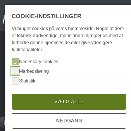
COOKIE-INDSTILLINGER
Vi bruger cookies på vores hjemmeside. Nogle af dem
er teknisk nødvendige, mens andre hjælper os med at
forbedre denne hjemmeside eller give yderligere
funktionaliteter.
Necessary cookies
Markedsføring
Statistik
VÆLG ALLE
NEDGANG
Home
Unterkünfte
Sommerhuse
P0392UF01332