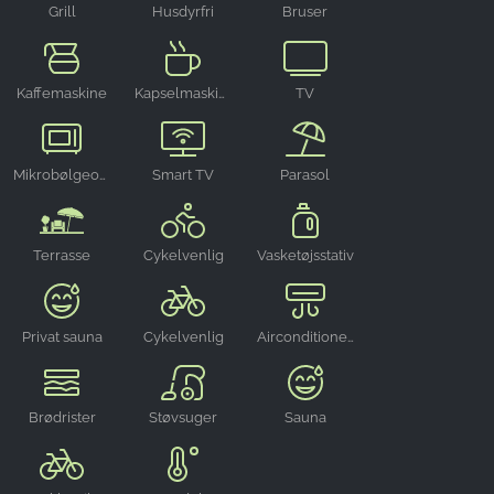
Grill
Husdyrfri
Bruser
Kaffemaskine
Kapselmaskine
TV
Mikrobølgeovn
Smart TV
Parasol
Terrasse
Cykelvenlig
Vasketøjsstativ
Privat sauna
Cykelvenlig
Airconditionering
Brødrister
Støvsuger
Sauna