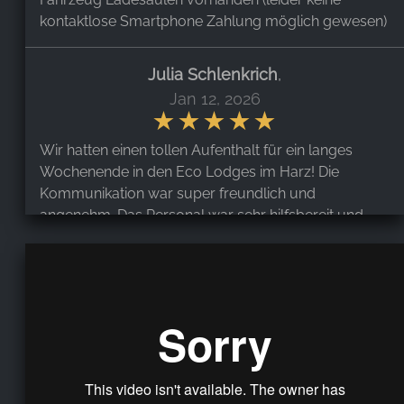
kontaktlose Smartphone Zahlung möglich gewesen)
Julia Schlenkrich
,
Jan 12, 2026
Wir hatten einen tollen Aufenthalt für ein langes
Wochenende in den Eco Lodges im Harz! Die
Kommunikation war super freundlich und
angenehm. Das Personal war sehr hilfsbereit und
entgegenkommend. So durften wir das 6-
Personenhaus mit 2 Kindern mehr "bewohnen",
durften ganz spontan einen Tag eher anreisen und
wurden innerhalb kürzester Zeit mit zusätzlicher
Bettwäsche versorgt, die wir Zuhause vergessen
hatten. Die Häuser sind schön und gemütlich
eingerichtet. Wir hatten einen tollen Aufenthalt!