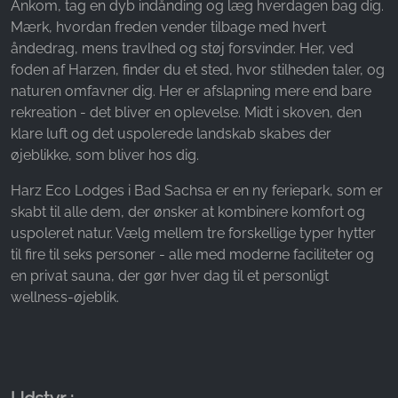
Ankom, tag en dyb indånding og læg hverdagen bag dig.
Name:
Mærk, hvordan freden vender tilbage med hvert
_fbp, fr, _fbq, fbq
åndedrag, mens travlhed og støj forsvinder. Her, ved
Provider:
foden af Harzen, finder du et sted, hvor stilheden taler, og
Facebook Ireland Ltd.
naturen omfavner dig. Her er afslapning mere end bare
rekreation - det bliver en oplevelse. Midt i skoven, den
Purpose:
klare luft og det uspolerede landskab skabes der
Måling af reklamer og markedsføring
øjeblikke, som bliver hos dig.
Cookie duration:
3 måneder - 1 år
Harz Eco Lodges i Bad Sachsa er en ny feriepark, som er
skabt til alle dem, der ønsker at kombinere komfort og
uspoleret natur. Vælg mellem tre forskellige typer hytter
til fire til seks personer - alle med moderne faciliteter og
STATISTIK
en privat sauna, der gør hver dag til et personligt
Statistikcookies indsamler oplysninger anonymt.
wellness-øjeblik.
Disse oplysninger hjælper os med at forstå,
hvordan vores besøgende bruger vores
hjemmeside.
Google Analytics