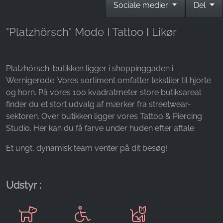
Sociale medier
Del
Name:
_fbp, fr, _fbq, fbq
"Platzhörsch" Mode I Tattoo I Likør
Provider:
Facebook Ireland Ltd.
Purpose:
Platzhörsch-butikken ligger i shoppinggaden i
Måling af reklamer og markedsføring
Wernigerode. Vores sortiment omfatter tekstiler til hjorte
og horn. På vores 100 kvadratmeter store butiksareal
Cookie duration:
finder du et stort udvalg af mærker fra streetwear-
3 måneder - 1 år
sektoren. Over butikken ligger vores Tattoo & Piercing
Studio. Her kan du få farve under huden efter aftale.
STATISTIK
Et ungt, dynamisk team venter på dit besøg!
Statistikcookies indsamler oplysninger anonymt.
Disse oplysninger hjælper os med at forstå,
hvordan vores besøgende bruger vores
Udstyr :
hjemmeside.
Google Analytics