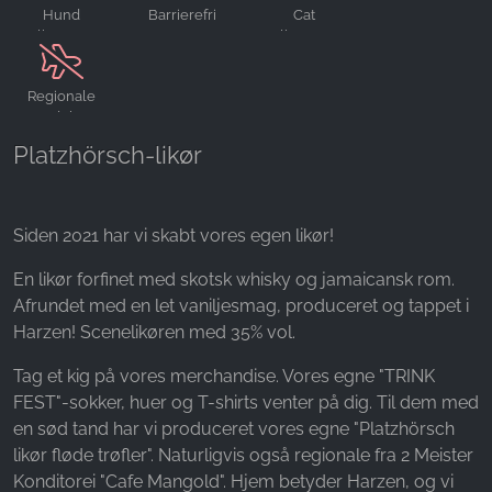
Hund
Barrierefri
Cat
Name:
velkommen
velkommen
_ga, _gid, _gac_gb_
Regionale
Provider:
produkter
Google LLC
Platzhörsch-likør
Purpose:
Indsamling af statistik om brug af hjemmesiden
Cookie duration:
Siden 2021 har vi skabt vores egen likør!
24 timer - 2 år
En likør forfinet med skotsk whisky og jamaicansk rom.
Afrundet med en let vaniljesmag, produceret og tappet i
Harzen! Scenelikøren med 35% vol.
Tag et kig på vores merchandise. Vores egne "TRINK
FEST"-sokker, huer og T-shirts venter på dig. Til dem med
en sød tand har vi produceret vores egne "Platzhörsch
likør fløde trøfler". Naturligvis også regionale fra 2 Meister
Konditorei "Cafe Mangold". Hjem betyder Harzen, og vi