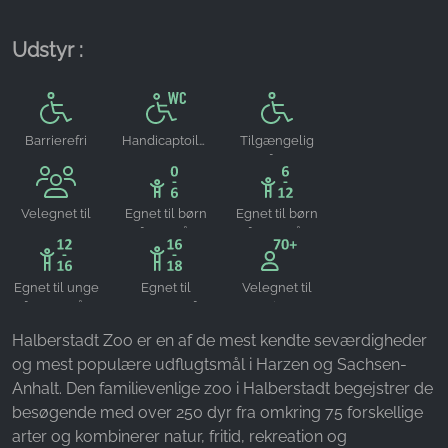
Name:
Udstyr :
_ga, _gid, _gac_gb_
Provider:
Google LLC
Barrierefri
Handicaptoilet
Tilgængelig
Purpose:
for
Indsamling af statistik om brug af hjemmesiden
kørestolsbrugere
Cookie duration:
Velegnet til
Egnet til børn
Egnet til børn
24 timer - 2 år
grupper
fra 0-6 år
fra 6-12 år
Egnet til unge
Egnet til
Velegnet til
fra 12-16 år
teenagere fra
seniorer
16-18 år
Halberstadt Zoo er en af de mest kendte seværdigheder
og mest populære udflugtsmål i Harzen og Sachsen-
Anhalt. Den familievenlige zoo i Halberstadt begejstrer de
besøgende med over 250 dyr fra omkring 75 forskellige
arter og kombinerer natur, fritid, rekreation og