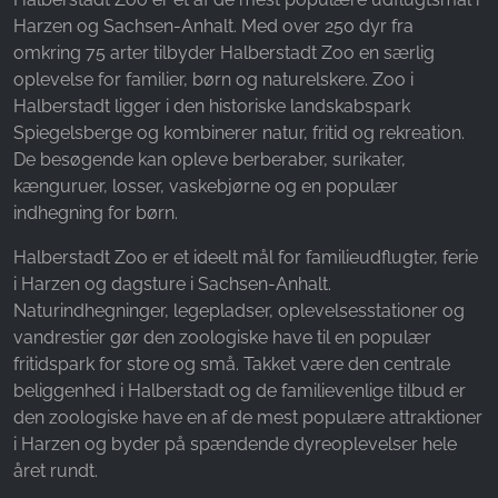
Name:
Harzen og Sachsen-Anhalt. Med over 250 dyr fra
_fbp, fr, _fbq, fbq
omkring 75 arter tilbyder Halberstadt Zoo en særlig
Provider:
oplevelse for familier, børn og naturelskere. Zoo i
Facebook Ireland Ltd.
Halberstadt ligger i den historiske landskabspark
Spiegelsberge og kombinerer natur, fritid og rekreation.
Purpose:
De besøgende kan opleve berberaber, surikater,
Måling af reklamer og markedsføring
kænguruer, losser, vaskebjørne og en populær
Cookie duration:
indhegning for børn.
3 måneder - 1 år
Halberstadt Zoo er et ideelt mål for familieudflugter, ferie
i Harzen og dagsture i Sachsen-Anhalt.
Naturindhegninger, legepladser, oplevelsesstationer og
STATISTIK
vandrestier gør den zoologiske have til en populær
Statistikcookies indsamler oplysninger anonymt.
fritidspark for store og små. Takket være den centrale
Disse oplysninger hjælper os med at forstå,
beliggenhed i Halberstadt og de familievenlige tilbud er
hvordan vores besøgende bruger vores
den zoologiske have en af de mest populære attraktioner
hjemmeside.
i Harzen og byder på spændende dyreoplevelser hele
året rundt.
Google Analytics