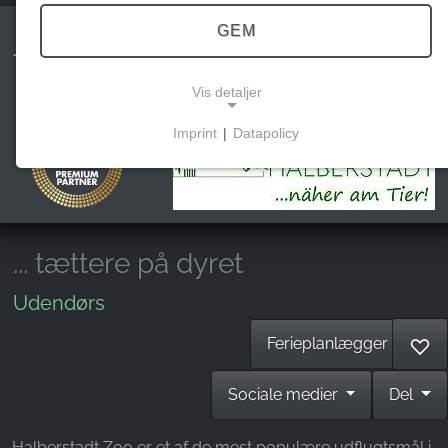
GEM
Tiergarten Halberstadt
Vis detaljer
Imprint
|
Datapolicy
NECESSARY COOKIES
Disse cookies muliggør grundlæggende funktioner
og er nødvendige for brugen af hjemmesiden.
... tættere på dyret
MARKEDSFØRING
Udendørs
Marketingcookies bruges af tredjeparter til at vise
Ferieplanlægger
♡
personlige reklamer. Det gør de ved at spore
besøgende på tværs af hjemmesider.
Sociale medier
Del
Facebook Pixel
Halberstadt Zoo er et af de mest populære udflugtsmål i