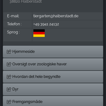
38820 Halberstadt
E-mail:
tiergarten@halberstadt.de
Telefon :
+49 3941 24132
Sprog :
Hjemmeside
Oversigt over zoologiske haver
Hvordan det hele begyndte
Dyr
Fremgangsmåde