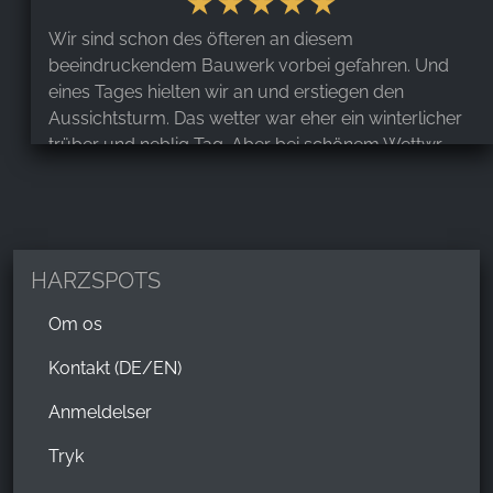
Wir sind schon des öfteren an diesem
beeindruckendem Bauwerk vorbei gefahren. Und
eines Tages hielten wir an und erstiegen den
Aussichtsturm. Das wetter war eher ein winterlicher
trüber und neblig Tag. Aber bei schönem Wettwr
kann ja jeder. Das Personal sehr freundlich. Sie halfen
uns bei fragen weiter und gaben uns über die
Geschichte und Entstehung dieses Turmes Auskunft.
HARZSPOTS
Sonja Hu
,
Feb 8, 2026
Om os
Kontakt (DE/EN)
Der Aufstieg war anstrengend aber am Ende wird
man mit einem fantastischen Ausblick belohnt. Der
Anmeldelser
Skywalk macht Spaß, wenn man keine Höhenangst
Tryk
hat 😉 Leider war die Rutsche aufgrund des
Tauwetters geschlossen, aber irgendwann mach ich