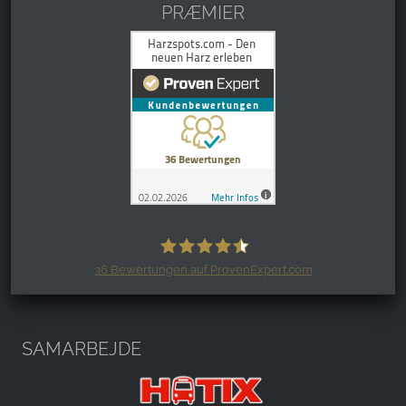
PRÆMIER
36
Bewertungen auf ProvenExpert.com
Harzspots.com - Den neuen Harz
erleben
SAMARBEJDE