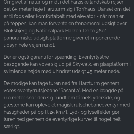
Omgivet af natur og midt i det harziske landskab rejser
Name:
det 65 meter høje Harzturm sig i Torfhaus. Uanset om det
_fbp, fr, _fbq, fbq
er til fods eller komfortabelt med elevator - når man er
Provider:
på toppen, kan man forvente en fænomenal udsigt over
Facebook Ireland Ltd.
Bloksbjerg og Nationalpark Harzen. De to 360°
panoramiske udsigtsplatforme giver et imponerende
Purpose:
udsyn hele vejen rundt.
Måling af reklamer og markedsføring
Cookie duration:
Der er også garanti for spænding: Eventyrlystne
3 måneder - 1 år
besøgende kan vove sig ud på Skywalk, en glasplatform i
svimlende højde med uhindret udsigt 45 meter nede.
De modige kan tage turen ned fra Harzturm gennem
STATISTIK
vores eventyrrutsjebane "Rasantia". Med en længde på
Statistikcookies indsamler oplysninger anonymt.
110 meter snor den sig rundt om tårnets yderside, og
Disse oplysninger hjælper os med at forstå,
gæsterne kan opleve et magisk rutschebaneeventyr med
hvordan vores besøgende bruger vores
hastigheder på op til 25 km/t. Lyd- og lyseffekter gør
hjemmeside.
turen ned gennem de eventyrlige kurver til noget helt
særligt.
Google Analytics