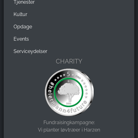
Tjenester
Kultur
Opdage
Events
Serviceydelser
CHARITY
Fundraisingkampagne:
Vi planter løvtræer i Harzen