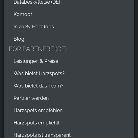
Databeskyttelse (DE)
das auch noch mal. Runter ging's dann mit dem
Fahrstuhl 😀
Komoot
In 2026: HarzJobs
Ute Grobstich
,
Blog
Sep 28, 2025
FOR PARTNERE (DE)
Es war ein absolutes Highlight diesen Turm
Leistungen & Preise
zubesteigen, allerdings finde ich es sehr schade das
der Fahrstuhl immer noch außerbetrieb ist, da fragt
Was bietet Harzspots?
man sich doch wieso eigentlich. Es würden sicher
Was bietet das Team?
auch gern ältere Menschen in dieser Höhe den Harz
und die Umgebung bestaunen .
Partner werden
Harzspots empfehlen
Jrgn
,
Sep 21, 2025
Harzspots empfiehlt
Harzspots ist transparent