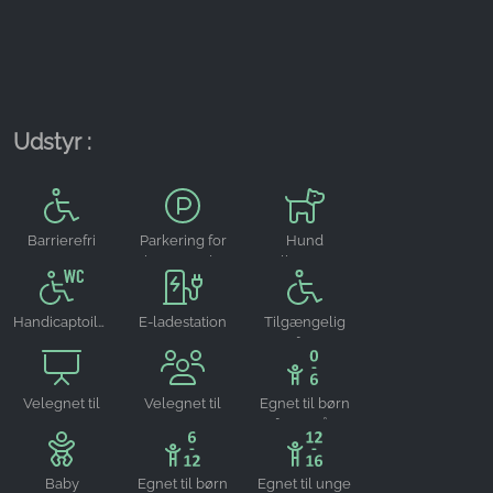
Name:
_ga, _gid, _gac_gb_
Provider:
Google LLC
Udstyr :
Purpose:
Indsamling af statistik om brug af hjemmesiden
Cookie duration:
Barrierefri
Parkering for
Hund
24 timer - 2 år
besøgende
velkommen
Handicaptoilet
E-ladestation
Tilgængelig
for
kørestolsbrugere
Velegnet til
Velegnet til
Egnet til børn
arrangementer
grupper
fra 0-6 år
Baby
Egnet til børn
Egnet til unge