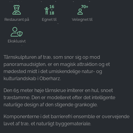
omklædningsrum
fra 6-12 år
fra 12-16 år
Restaurant på
Egnet til
Velegnet til
stedet
teenagere fra
seniorer
16-18 år
Eksklusivt
reserverbar
Tårnskulpturen af træ, som snor sig op mod
panoramaudsigten, er en magisk attraktion og et
mødested midt i det umiskendelige natur- og
kulturlandskab i Oberharz.
Den 65 meter høje tårnskrue imiterer en hul, snoet
træstamme. Den er modelleret efter det intelligente
naturlige design af den stigende grankogle.
Komponenterne i det barrierefri ensemble er overvejende
lavet af træ, et naturligt byggemateriale.