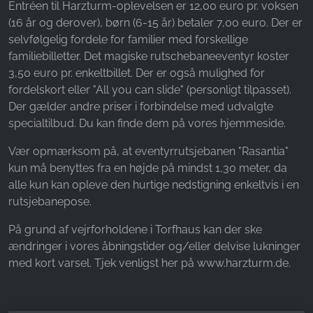
Entréen til Harzturm-oplevelsen er 12,00 euro pr. voksen
(16 år og derover), børn (6-15 år) betaler 7,00 euro. Der er
selvfølgelig fordele for familier med forskellige
familiebilletter. Det magiske rutschebaneeventyr koster
3,50 euro pr. enkeltbillet. Der er også mulighed for
fordelskort eller "All you can slide" (personligt tilpasset).
Der gælder andre priser i forbindelse med udvalgte
specialtilbud. Du kan finde dem på vores hjemmeside.
Vær opmærksom på, at eventyrrutsjebanen "Rasantia"
kun må benyttes fra en højde på mindst 1,30 meter, da
alle kun kan opleve den hurtige nedstigning enkeltvis i en
rutsjebanepose.
På grund af vejrforholdene i Torfhaus kan der ske
ændringer i vores åbningstider og/eller delvise lukninger
med kort varsel. Tjek venligst her på www.harzturm.de.