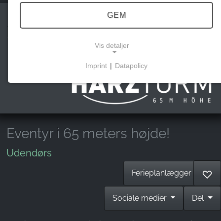
GEM
Harzturm
Vis detaljer
Imprint
|
Datapolicy
NECESSARY COOKIES
Disse cookies muliggør grundlæggende funktioner
og er nødvendige for brugen af hjemmesiden.
Eventyr i 65 meters højde!
MARKEDSFØRING
Udendørs
Marketingcookies bruges af tredjeparter til at vise
personlige reklamer. Det gør de ved at spore
Ferieplanlægger
♡
besøgende på tværs af hjemmesider.
Sociale medier
Del
Facebook Pixel