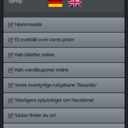
Sprog :
Hjemmeside
Et overblik over vores priser
Køb billetter online
Køb værdikuponer online
Vores eventyrlige rutsjebane "Rasantia"
Yderligere oplysninger om Harztårnet
Sådan finder du os!