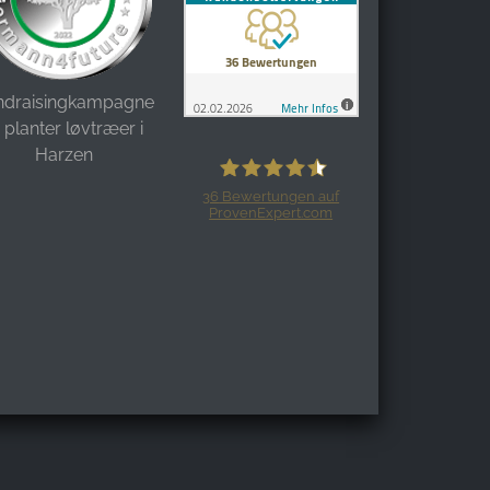
ndraisingkampagne:
i planter løvtræer i
Harzen
36
Bewertungen auf
ProvenExpert.com
Harzspots.com - Den neuen Harz
erleben