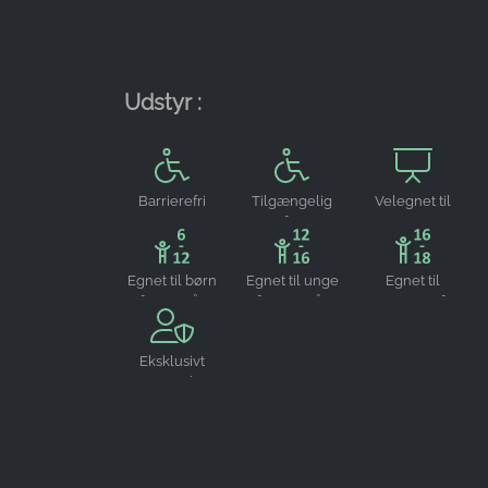
Provider:
Google LLC
Udstyr :
Purpose:
Indsamling af statistik om brug af
hjemmesiden
Cookie
Barrierefri
Tilgængelig
Velegnet til
duration:
for
arrangementer
24 timer - 2 år
kørestolsbrugere
Egnet til børn
Egnet til unge
Egnet til
fra 6-12 år
fra 12-16 år
teenagere fra
16-18 år
Eksklusivt
reserverbar