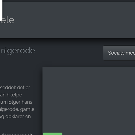
iele
rnigerode
Sociale me
seddel: det er
 kan hjælpe
Hun følger hans
igerode. gamle
og opklarer en