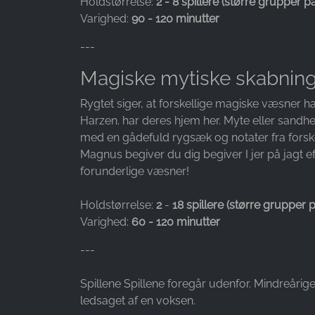
Holdstørrelse:
2 - 8 spillere (større grupper p
Varighed:
90 - 120 minutter
Purpose:
Måling af reklamer og
---
markedsføring
Magiske mytiske skabnin
Cookie
duration:
Rygtet siger, at forskellige magiske væsner h
3 måneder - 1 år
Harzen. har deres hjem her. Myte eller sandh
med en gådefuld rygsæk og notater fra forsk
Magnus begiver du dig begiver I jer på jagt e
STATISTIK
forunderlige væsner!
Statistikcookies indsamler oplysninger anonymt.
Disse oplysninger hjælper os med at forstå,
Holdstørrelse:
2
-
18 spillere (større grupper 
hvordan vores besøgende bruger vores
Varighed:
60 - 120 minutter
hjemmeside.
---
Google Analytics
Spillene Spillene foregår udenfor. Mindreårig
Name:
ledsaget af en voksen.
_ga, _gid, _gac_gb_