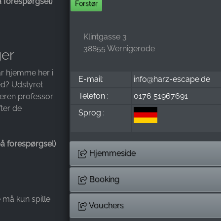
å forespørgsel)
Forstør
Klintgasse 3
38855 Wernigerode
ger
ar hjemme her i
E-mail:
info@harz-escape.de
ed? Udstyret
Telefon :
0176 51967691
eren professor
fter de
Sprog :
på forespørgsel)
Hjemmeside
Booking
e må kun spille
Vouchers