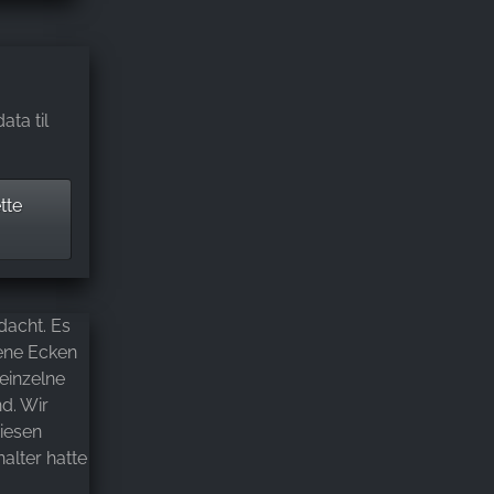
ata til
tte
dacht. Es
ene Ecken
einzelne
nd. Wir
iesen
alter hatte