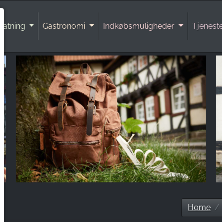
natning
Gastronomi
Indkøbsmuligheder
Tjenest
Home