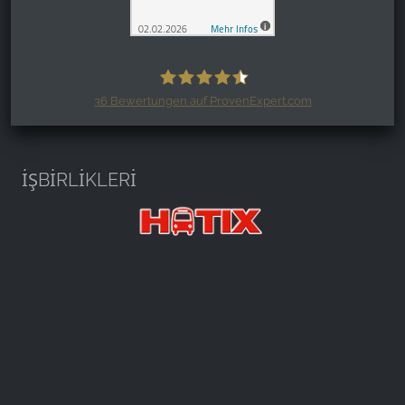
36
Bewertungen auf ProvenExpert.com
Harzspots.com - Den neuen Harz
erleben
İŞBİRLİKLERİ