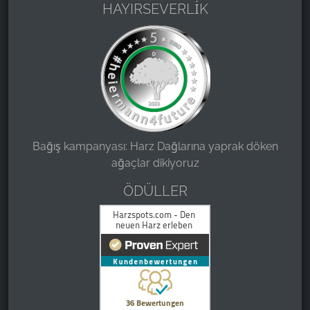
HAYIRSEVERLİK
Bağış kampanyası: Harz Dağlarına yaprak döken
ağaçlar dikiyoruz
ÖDÜLLER