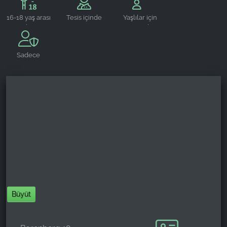
Name:
16-18 yaş arası
Tesis içinde
Yaşlılar için
_ga, _gid, _gac_gb_
gençler için
restoran
uygundur
uygundur
Provider:
Sadece
Google LLC
rezerve
edilebilir
Purpose:
Web sitesi kullanımına ilişkin istatistiklerin
toplanması
Cookie duration:
24 saat - 2 yıl
Büyüt