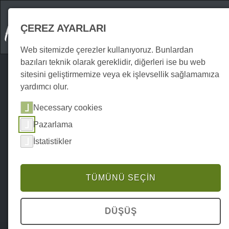
ÇEREZ AYARLARI
Web sitemizde çerezler kullanıyoruz. Bunlardan
bazıları teknik olarak gereklidir, diğerleri ise bu web
sitesini geliştirmemize veya ek işlevsellik sağlamamıza
yardımcı olur.
Necessary cookies
Pazarlama
İstatistikler
TÜMÜNÜ SEÇIN
DÜŞÜŞ
Home
Attraktionen
Dış mekan
P0202AO00625