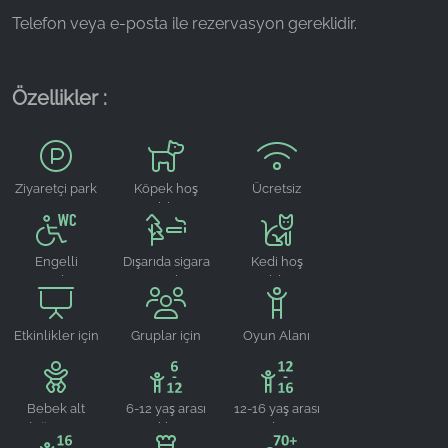
Telefon veya e-posta ile rezervasyon gereklidir.
Name:
_fbp, fr, _fbq, fbq
Provider:
Özellikler :
Facebook Ireland Ltd.
Purpose:
Reklam ölçümü ve pazarlaması
Ziyaretçi park
Köpek hoş
Ücretsiz
yeri
geldiniz
WLAN
Cookie duration:
3 ay - 1 yıl
Engelli
Dışarıda sigara
Kedi hoş
Tuvaleti
içme alanı
geldiniz
İSTATISTIKLER
Etkinlikler için
Gruplar için
Oyun Alanı
İstatistik Çerezleri anonim olarak bilgi toplar. Bu
uygun
uygun
bilgiler, ziyaretçilerimizin web sitemizi nasıl
kullandığını anlamamıza yardımcı olur.
Bebek alt
6-12 yaş arası
12-16 yaş arası
değiştirme
çocuklar için
gençler için
Google Analytics
odası
uygundur
uygundur