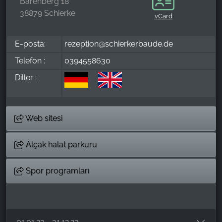
Barenberg 18
38879 Schierke
vCard
E-posta:
rezeption@schierkerbaude.de
Telefon :
0394558630
Diller :
Web sitesi
Alçak halat parkuru
Spor programları
01.01.23 - 31.12.23