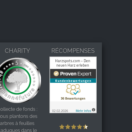
CHARITY
RÉCOMPENSES
ollecte de fonds :
ous plantons des
arbres à feuilles
caduques dans le