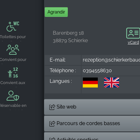
Agrandir
Barenberg 18
Toilettes pour
38879 Schierke
vCard
handicapés
E-mail:
rezeption@schierkerbau
Convient pour
les groupes
Téléphone :
0394558630
Langues :
Convient aux
jeunes de 12-
16 ans
Réservable en
Site web
exclusivité
Parcours de cordes basses
Activités sportives