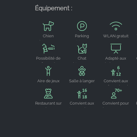
Facebook Ireland Ltd.
Équipement :
Purpose:
Mesure de la publicité et marketing
Cookie
Chien
Parking
WLAN gratuit
duration:
bienvenu
visiteurs
3 mois - 1 an
Possibilité de
Chat
Adapté aux
fumer à
bienvenu
événements
l'extérieur
STATISTIQUES
Aire de jeux
Salle à langer
Convient aux
Les cookies statistiques collectent des
enfants de 6 à
informations de manière anonyme. Ces
12
informations nous aident à comprendre comment
nos visiteurs utilisent notre site web.
Restaurant sur
Convient aux
Convient pour
place
jeunes de 16-
les personnes
18 ans
âgées
Google Analytics
Name:
_ga, _gid, _gac_gb_