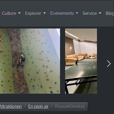
Culture
Explorer
Événements
Service
Blo
Attraktionen
En plein air
P0202AO00625