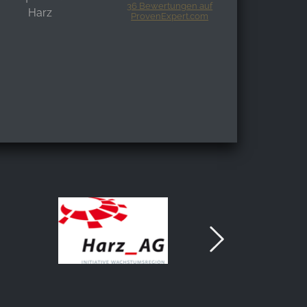
36
Bewertungen auf
Harz
ProvenExpert.com
Harzspots.com - Den neuen Harz
erleben