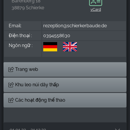
Barenberg 18
38879 Schierke
vCard
Email:
rezeption@schierkerbaude.de
Điện thoại :
0394558630
Ngôn ngữ :
Trang web
Khu leo núi dây thấp
Các hoạt động thể thao
01.01.23 - 31.12.23