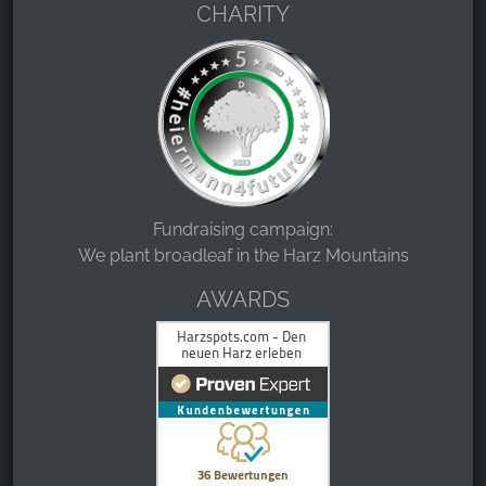
CHARITY
Fundraising campaign:
We plant broadleaf in the Harz Mountains
AWARDS