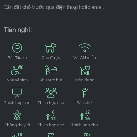
Cần đặt chỗ trước qua điện thoại hoặc email.
Tiện nghi :
Bãi đậu xe
Chó được
WLAN miễn
cho khách
chào đón
phí
Nhà vệ sinh
Khu vực hút
Mèo được
cho người
thuốc ngoài
chào đón
khuyết tật
trời
Thích hợp cho
Thích hợp cho
Sân chơi
sự kiện
nhóm
Phòng thay tã
Thích hợp cho
Thích hợp cho
trẻ em từ 6-12
thanh thiếu
tuổi
niên từ 12-16