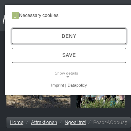
Necessary cookies
DENY
SAVE
Show details
Imprint | Datapolicy
NECESSARY COOKIES
Home
Attraktionen
Ngoài trời
P0202AO00625