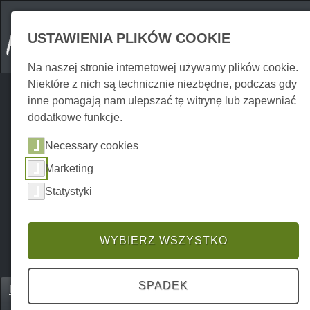
USTAWIENIA PLIKÓW COOKIE
Na naszej stronie internetowej używamy plików cookie.
Niektóre z nich są technicznie niezbędne, podczas gdy
inne pomagają nam ulepszać tę witrynę lub zapewniać
dodatkowe funkcje.
Necessary cookies
Marketing
Statystyki
WYBIERZ WSZYSTKO
SPADEK
Home
Erkunden
Szlaki turystyczne
P0024EW00013