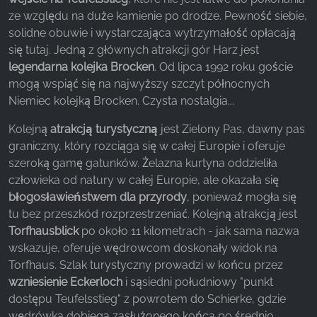
z naszej witryny.
ze względu na duże kamienie po drodze. Pewność siebie,
solidne obuwie i wystarczająca wytrzymałość opłacają
Google Analytics
się tutaj. Jedną z głównych atrakcji gór Harz jest
legendarna kolejka Brocken
. Od lipca 1992 roku goście
Name:
mogą wspiąć się na najwyższy szczyt północnych
_ga, _gid, _gac_gb_
Niemiec kolejką Brocken. Czysta nostalgia...
Provider:
Kolejną
atrakcją turystyczną
jest Zielony Pas, dawny pas
Google LLC
graniczny, który rozciąga się w całej Europie i oferuje
Purpose:
szeroką gamę gatunków. Żelazna kurtyna oddzieliła
Zbieranie statystyk dotyczących korzystania z
człowieka od natury w całej Europie, ale okazała się
witryny
błogosławieństwem dla przyrody
, ponieważ mogła się
tu bez przeszkód rozprzestrzeniać. Kolejną atrakcją jest
Cookie duration:
24 godziny - 2 lata
Torfhausblick
po około 11 kilometrach - jak sama nazwa
wskazuje, oferuje wędrowcom doskonały widok na
Torfhaus. Szlak turystyczny prowadzi w końcu przez
wzniesienie Eckerloch
i sąsiedni południowy "punkt
dostępu Teufelsstieg" z powrotem do Schierke, gdzie
wędrówka dobiega zasłużonego końca po średnio