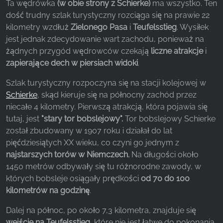
Ta wędrówka
(w obie strony z Schierke)
ma wszystko. Ten
dość trudny szlak turystyczny rozciąga się na prawie 22
Facebook Pixel
kilometry wzdłuż
Zielonego Pasa
i
Teufelsstieg
. Wysiłek
jest jednak zdecydowanie wart zachodu, ponieważ na
Name:
żądnych przygód wędrowców czekają
liczne atrakcje
i
_fbp, fr, _fbq, fbq
zapierające dech w piersiach widoki
.
Provider:
Facebook Ireland Ltd.
Szlak turystyczny rozpoczyna się na stacji kolejowej w
Schierke
, skąd kieruje się na północny zachód przez
Purpose:
niecałe 4 kilometry. Pierwszą atrakcją, która pojawia się
Pomiar reklam i marketing
tutaj, jest
"stary tor bobslejowy".
Tor bobslejowy Schierke
Cookie duration:
został zbudowany w 1907 roku i działał do lat
3 miesiące - 1 rok
pięćdziesiątych XX wieku, co czyni go jednym z
najstarszych torów w Niemczech.
Na długości około
1450 metrów odbywały się tu różnorodne zawody, w
których bobsleje osiągały prędkości
od 70 do 100
STATYSTYKI
kilometrów na godzinę
.
Statystyczne pliki cookie zbierają informacje
anonimowo. Informacje te pomagają nam
Dalej na północ, po około 7,3 kilometra, znajduje się
zrozumieć, w jaki sposób odwiedzający korzystają
wejście na Teufelsstieg
, które nie jest łatwe do pokonania