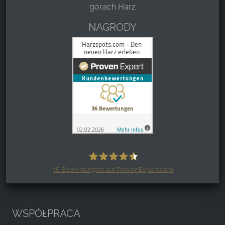
górach Harz
NAGRODY
36
Bewertungen auf ProvenExpert.com
Harzspots.com - Den neuen Harz
erleben
WSPÓŁPRACA