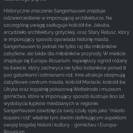
Historyczne znaczenie Sangerhausen znajduje
Facebook Pixel
odzwierciedlenie w imponującej architekturze. Na
Name:
szczególną uwagę zasługuje kościół św. Jakuba,
_fbp, fr, _fbq, fbq
arcydzieło architektury gotyckiej, oraz Stary Ratusz, który
w imponujący sposób opowiada historię miasta.
Provider:
Sangerhausen to jednak nie tylko raj dla miłośników
Facebook Ireland Ltd.
zabytków, ale także dla miłośników przyrody. W mieście
Purpose:
znajduje się Europa-Rosarium, największy ogród różany
Pomiar reklam i marketing
na świecie, który zachwyca nie tylko botaników ponad 8
500 gatunkami i odmianami róż. Inne atrakcje obejmują
Cookie duration:
zabytkowe centrum miasta, kościół Mariacki, kościół św.
3 miesiące - 1 rok
Ulryka oraz kopalnię pokazową Wettelrode i muzeum
górnictwa, które w imponujący sposób ilustruje 800 lat
wydobycia łupków miedzianych w regionie.
STATYSTYKI
Sangerhausen zawdzięcza swój czuły opis jako "miasto
Statystyczne pliki cookie zbierają informacje
kopalni i róż" właśnie tym dwóm definiującym aspektom
anonimowo. Informacje te pomagają nam
swojej bogatej historii i kultury - górnictwu i Europa-
zrozumieć, w jaki sposób odwiedzający korzystają
Rosarium.