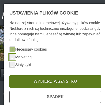
USTAWIENIA PLIKÓW COOKIE
Na naszej stronie internetowej używamy plików cookie.
Niektóre z nich są technicznie niezbędne, podczas gdy
inne pomagają nam ulepszać tę witrynę lub zapewniać
dodatkowe funkcje.
Necessary cookies
Marketing
Statystyki
Home
Erkunden
Miasta i resorty
P0024ES01406
WYBIERZ WSZYSTKO
Sangerhausen
SPADEK