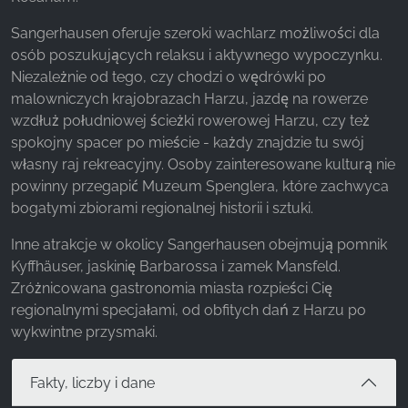
z naszej witryny.
Sangerhausen oferuje szeroki wachlarz możliwości dla
osób poszukujących relaksu i aktywnego wypoczynku.
Google Analytics
Niezależnie od tego, czy chodzi o wędrówki po
Name:
malowniczych krajobrazach Harzu, jazdę na rowerze
_ga, _gid, _gac_gb_
wzdłuż południowej ścieżki rowerowej Harzu, czy też
spokojny spacer po mieście - każdy znajdzie tu swój
Provider:
własny raj rekreacyjny. Osoby zainteresowane kulturą nie
Google LLC
powinny przegapić Muzeum Spenglera, które zachwyca
Purpose:
bogatymi zbiorami regionalnej historii i sztuki.
Zbieranie statystyk dotyczących korzystania z
witryny
Inne atrakcje w okolicy Sangerhausen obejmują pomnik
Kyffhäuser, jaskinię Barbarossa i zamek Mansfeld.
Cookie duration:
Zróżnicowana gastronomia miasta rozpieści Cię
24 godziny - 2 lata
regionalnymi specjałami, od obfitych dań z Harzu po
wykwintne przysmaki.
Fakty, liczby i dane