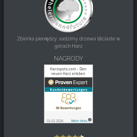
Zbiórka pieniędzy: sadzimy drzewa liściaste w
górach Harz
NAGRODY