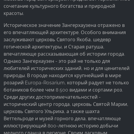
Facebook Pixel
сочетание культурного богатства и природной
красоты.
Name:
_fbp, fr, _fbq, fbq
Историческое значение Зангерхаузена отражено в
его впечатляющей архитектуре. Особого внимания
Provider:
заслуживают церковь Святого Якоба, шедевр
Facebook Ireland Ltd.
готической архитектуры, и Старая ратуша,
Purpose:
впечатляюще рассказывающая об истории города.
Измерение рекламы и маркетинг
Однако Зангерхаузен - это рай не только для
любителей исторических зданий, но и для ценителей
Cookie duration:
природы. В городе находится крупнейший в мире
3 месяца - 1 год
розарий Europa-Rosarium, который радует не только
ботаников более чем 8 500 видами и сортами роз.
Среди других достопримечательностей -
СТАТИСТИКА
исторический центр города, церковь Святой Марии,
Статистические Cookies собирают информацию
церковь Святого Ульриха, а также шахта
анонимно. Эта информация помогает нам
Веттельроде и музей горного дела, впечатляюще
понять, как наши посетители используют наш
иллюстрирующий 800-летнюю историю добычи
сайт.
медного сланца в регионе. Своим ласковым