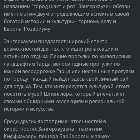
названием "город шахт и роз" Зангерхаузен обязан
Google Analytics
именно этим двум определяющим аспектам своей
богатой истории и культуры - горному делу и
Name:
Европа-Розариуму.
_ga, _gid, _gac_gb_
Зангерхаузен предлагает широкий спектр
Provider:
возможностей для тех, кто ищет релаксации и
Google LLC
активного отдыха. Пешие прогулки по живописным
Purpose:
ландшафтам Гарца, велосипедные прогулки по
Сбор статистических данных об использовании
южной велодорожке Гарца или неспешные прогулки
сайта
по городу - каждый найдет здесь свой личный рай
для отдыха. Тем, кто интересуется культурой, стоит
Cookie duration:
24 часа - 2 года
посетить музей Шпенглера, который впечатляет
своими обширными коллекциями региональной
истории и искусства.
Среди других достопримечательностей в
окрестностях Зангерхаузена - памятник
Киффхаузеру, пещера Барбароссы и замок