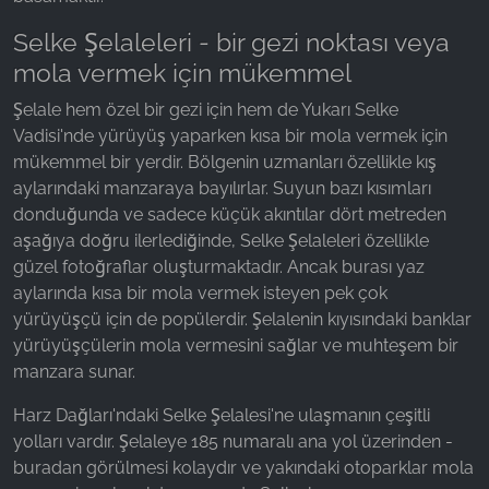
Name:
Selke Şelaleleri - bir gezi noktası veya
_ga, _gid, _gac_gb_
mola vermek için mükemmel
Provider:
Şelale hem özel bir gezi için hem de Yukarı Selke
Google LLC
Vadisi'nde yürüyüş yaparken kısa bir mola vermek için
mükemmel bir yerdir. Bölgenin uzmanları özellikle kış
Purpose:
Web sitesi kullanımına ilişkin istatistiklerin
aylarındaki manzaraya bayılırlar. Suyun bazı kısımları
toplanması
donduğunda ve sadece küçük akıntılar dört metreden
aşağıya doğru ilerlediğinde, Selke Şelaleleri özellikle
Cookie duration:
güzel fotoğraflar oluşturmaktadır. Ancak burası yaz
24 saat - 2 yıl
aylarında kısa bir mola vermek isteyen pek çok
yürüyüşçü için de popülerdir. Şelalenin kıyısındaki banklar
yürüyüşçülerin mola vermesini sağlar ve muhteşem bir
manzara sunar.
Harz Dağları'ndaki Selke Şelalesi'ne ulaşmanın çeşitli
yolları vardır. Şelaleye 185 numaralı ana yol üzerinden -
buradan görülmesi kolaydır ve yakındaki otoparklar mola