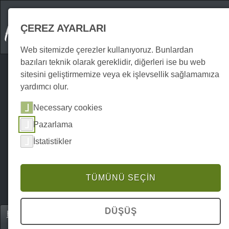
ÇEREZ AYARLARI
Web sitemizde çerezler kullanıyoruz. Bunlardan
bazıları teknik olarak gereklidir, diğerleri ise bu web
sitesini geliştirmemize veya ek işlevsellik sağlamamıza
yardımcı olur.
Necessary cookies
Pazarlama
İstatistikler
TÜMÜNÜ SEÇIN
DÜŞÜŞ
Home
Erkunden
Gezi destinasyonları
P0024EA01539