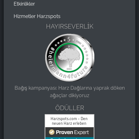
Etkinlikler
Hizmetler Harzspots
HAYIRSEVERLİK
Bağış kampanyası: Harz Dağlarına yaprak döken
ağaçlar dikiyoruz
ÖDÜLLER