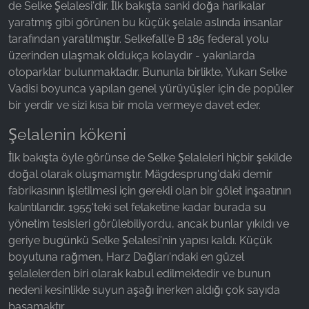
de Selke Şelalesi'dir. İlk bakışta sanki doğa harikalar
yaratmış gibi görünen bu küçük şelale aslında insanlar
Name:
tarafından yaratılmıştır. Selkefall'e B 185 federal yolu
_fbp, fr, _fbq, fbq
üzerinden ulaşmak oldukça kolaydır - yakınlarda
Provider:
otoparklar bulunmaktadır. Bununla birlikte, Yukarı Selke
Facebook Ireland Ltd.
Vadisi boyunca yapılan genel yürüyüşler için de popüler
bir yerdir ve sizi kısa bir mola vermeye davet eder.
Purpose:
Reklam ölçümü ve pazarlaması
Şelalenin kökeni
Cookie duration:
İlk bakışta öyle görünse de Selke Şelaleleri hiçbir şekilde
3 ay - 1 yıl
doğal olarak oluşmamıştır. Mägdesprung'daki demir
fabrikasının işletilmesi için gerekli olan bir gölet inşaatının
kalıntılarıdır. 1955'teki sel felaketine kadar burada su
İSTATISTIKLER
yönetim tesisleri görülebiliyordu, ancak bunlar yıkıldı ve
İstatistik Çerezleri anonim olarak bilgi toplar. Bu
geriye bugünkü Selke Şelalesi'nin yapısı kaldı. Küçük
bilgiler, ziyaretçilerimizin web sitemizi nasıl
boyutuna rağmen, Harz Dağları'ndaki en güzel
kullandığını anlamamıza yardımcı olur.
şelalelerden biri olarak kabul edilmektedir ve bunun
nedeni kesinlikle suyun aşağı inerken aldığı çok sayıda
Google Analytics
basamaktır.