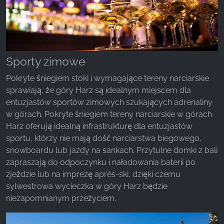
z naszej witryny.
Google Analytics
Name:
Sporty zimowe
_ga, _gid, _gac_gb_
Pokryte śniegiem stoki i wymagające tereny narciarskie
Provider:
sprawiają, że góry Harz są idealnym miejscem dla
Google LLC
entuzjastów sportów zimowych szukających adrenaliny
Purpose:
w górach. Pokryte śniegiem tereny narciarskie w górach
Zbieranie statystyk dotyczących korzystania z
Harz oferują idealną infrastrukturę dla entuzjastów
witryny
sportu, którzy nie mają dość narciarstwa biegowego,
snowboardu lub jazdy na sankach. Przytulne domki z bali
Cookie duration:
24 godziny - 2 lata
zapraszają do odpoczynku i naładowania baterii po
zjeździe lub na imprezę après-ski, dzięki czemu
sylwestrowa wycieczka w góry Harz będzie
niezapomnianym przeżyciem.