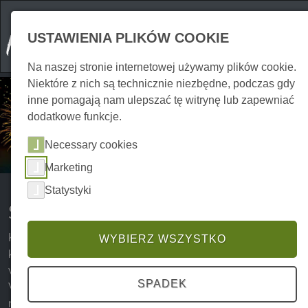
USTAWIENIA PLIKÓW COOKIE
Na naszej stronie internetowej używamy plików cookie.
Niektóre z nich są technicznie niezbędne, podczas gdy
inne pomagają nam ulepszać tę witrynę lub zapewniać
dodatkowe funkcje.
Necessary cookies
Marketing
Statystyki
Sylwester w górach Harz
Kiedy w górach Harz stopniowo przewracane są ostatnie
WYBIERZ WSZYSTKO
kartki kalendarza, a ośnieżony zimowy krajobraz oferuje
wyjątkową atmosferę, Sylwester jest tuż za rogiem.
SPADEK
Wielu wczasowiczów z Harzu przyjeżdża do
malowniczego regionu na Sylwestra, aby spędzić