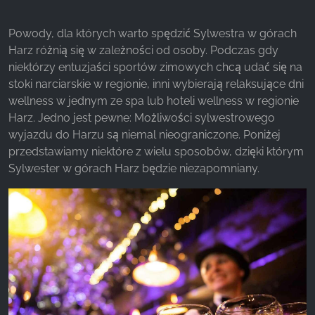
Facebook Pixel
Powody, dla których warto spędzić Sylwestra w górach
Harz różnią się w zależności od osoby. Podczas gdy
Name:
niektórzy entuzjaści sportów zimowych chcą udać się na
_fbp, fr, _fbq, fbq
stoki narciarskie w regionie, inni wybierają relaksujące dni
Provider:
wellness w jednym ze spa lub hoteli wellness w regionie
Facebook Ireland Ltd.
Harz. Jedno jest pewne: Możliwości sylwestrowego
wyjazdu do Harzu są niemal nieograniczone. Poniżej
Purpose:
przedstawiamy niektóre z wielu sposobów, dzięki którym
Pomiar reklam i marketing
Sylwester w górach Harz będzie niezapomniany.
Cookie duration:
3 miesiące - 1 rok
STATYSTYKI
Statystyczne pliki cookie zbierają informacje
anonimowo. Informacje te pomagają nam
zrozumieć, w jaki sposób odwiedzający korzystają