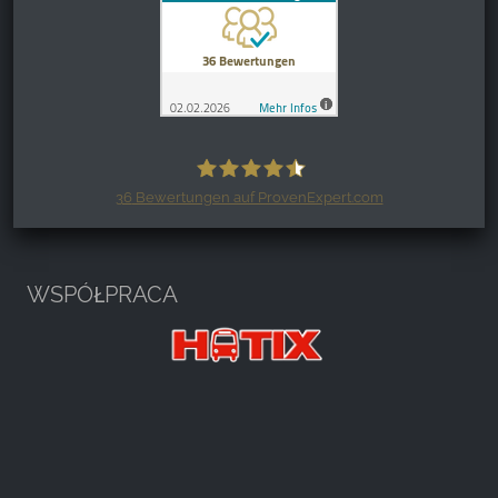
36
Bewertungen auf ProvenExpert.com
Harzspots.com - Den neuen Harz
erleben
WSPÓŁPRACA