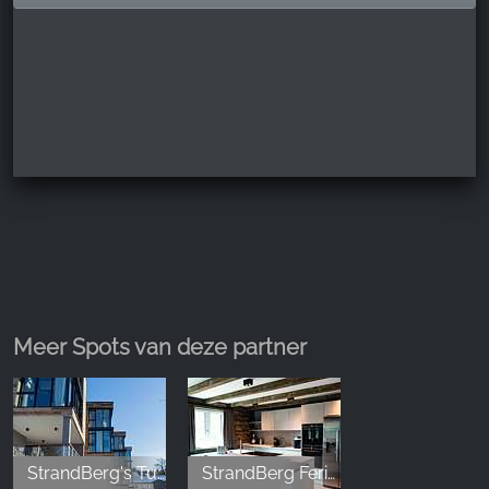
Meer Spots van deze partner
StrandBerg's Turmhäuser Braunlage
StrandBerg Ferienwohnungen