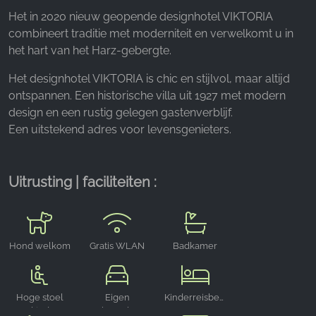
Facebook Pixel
Het in 2020 nieuw geopende designhotel VIKTORIA
combineert traditie met moderniteit en verwelkomt u in
Name:
het hart van het Harz-gebergte.
_fbp, fr, _fbq, fbq
Het designhotel VIKTORIA is chic en stijlvol, maar altijd
Provider:
ontspannen. Een historische villa uit 1927 met modern
Facebook Ireland Ltd.
design en een rustig gelegen gastenverblijf.
Purpose:
Een uitstekend adres voor levensgenieters.
Advertentiemeting en marketing
Cookie duration:
Uitrusting | faciliteiten :
3 maanden - 1 jaar
STATISTIEKEN
Hond welkom
Gratis WLAN
Badkamer
Cookies voor statistieken verzamelen anoniem
informatie. Deze informatie helpt ons te begrijpen
hoe onze bezoekers onze website gebruiken.
Hoge stoel
Eigen
Kinderreisbedje
voor kinderen
parkeerplaats