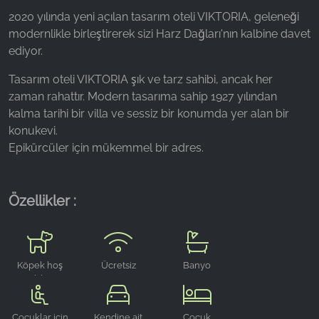
2020 yılında yeni açılan tasarım oteli VIKTORIA, geleneği
Name:
modernlikle birleştirerek sizi Harz Dağları'nın kalbine davet
_fbp, fr, _fbq, fbq
ediyor.
Provider:
Tasarım oteli VIKTORIA şık ve tarz sahibi, ancak her
Facebook Ireland Ltd.
zaman rahattır. Modern tasarıma sahip 1927 yılından
Purpose:
kalma tarihi bir villa ve sessiz bir konumda yer alan bir
Reklam ölçümü ve pazarlaması
konukevi.
Epikürcüler için mükemmel bir adres.
Cookie duration:
3 ay - 1 yıl
Özellikler :
İSTATISTIKLER
İstatistik Çerezleri anonim olarak bilgi toplar. Bu
bilgiler, ziyaretçilerimizin web sitemizi nasıl
Köpek hoş
Ücretsiz
Banyo
kullandığını anlamamıza yardımcı olur.
geldiniz
WLAN
Google Analytics
Çocuklar için
Kendine ait
Çocuk