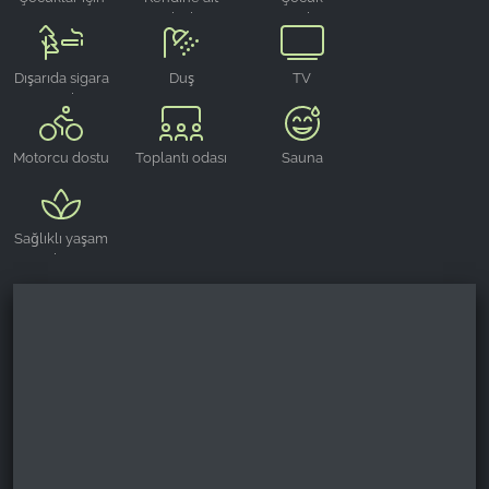
mama
park alanı
seyahat
Name:
sandalyesi
karyolası
_ga, _gid, _gac_gb_
Dışarıda sigara
Duş
TV
içme alanı
Provider:
Google LLC
Motorcu dostu
Toplantı odası
Sauna
Purpose:
Web sitesi kullanımına ilişkin istatistiklerin
toplanması
Sağlıklı yaşam
Cookie duration:
alanı
24 saat - 2 yıl