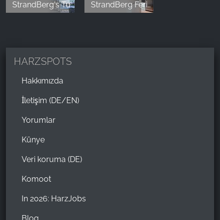
StrandBerg's Turmhäuser Braunlage
StrandBerg Ferienwohnungen
HARZSPOTS
Hakkımızda
İletişim (DE/EN)
Yorumlar
Künye
Veri koruma (DE)
Komoot
In 2026: HarzJobs
Blog