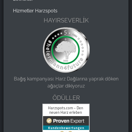
Hizmetler Harzspots
HAYIRSEVERLİK
Bağış kampanyası: Harz Dağlarına yaprak döken
ağaçlar dikiyoruz
ÖDÜLLER