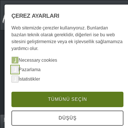
ÇEREZ AYARLARI
Web sitemizde çerezler kullanıyoruz. Bunlardan
bazıları teknik olarak gereklidir, diğerleri ise bu web
sitesini geliştirmemize veya ek işlevsellik sağlamamıza
yardımcı olur.
Necessary cookies
Pazarlama
İstatistikler
TÜMÜNÜ SEÇIN
DÜŞÜŞ
Home
Unterkünfte
Oteller & Konukevleri
P0046UH00033