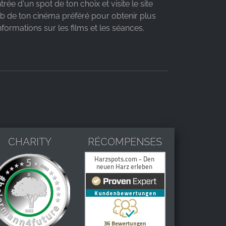
ntrée d'un spot de ton choix et visite le site
b de ton cinéma préféré pour obtenir plus
nformations sur les films et les séances.
CHARITY
RÉCOMPENSES