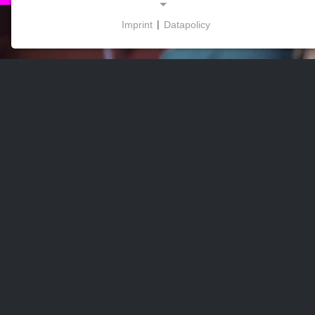
Imprint
|
Datapolicy
NECESSARY COOKIES
Ces cookies permettent des fonctions de base et
sont nécessaires à l'utilisation du site web.
MARKETING
Les cookies marketing sont utilisés par des
fournisseurs tiers pour afficher des publicités
personnalisées. Ils le font en suivant les visiteurs à
travers les sites web.
Facebook Pixel
Name:
_fbp, fr, _fbq, fbq
Provider: