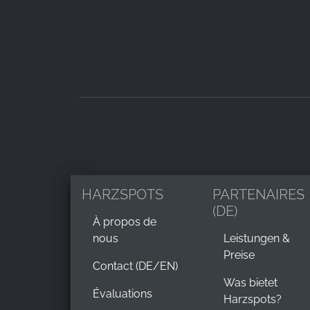
Provider:
Google LLC
Purpose:
Collecte de statistiques sur
l'utilisation du site web
Cookie
duration:
24 heures - 2 ans
HARZSPOTS
PARTENAIRES
(DE)
À propos de
nous
Leistungen &
Preise
Contact (DE/EN)
Was bietet
Évaluations
Harzspots?