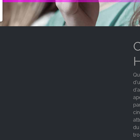
C
H
Qu
d'u
d'
ap
par
cin
att
du 
tr