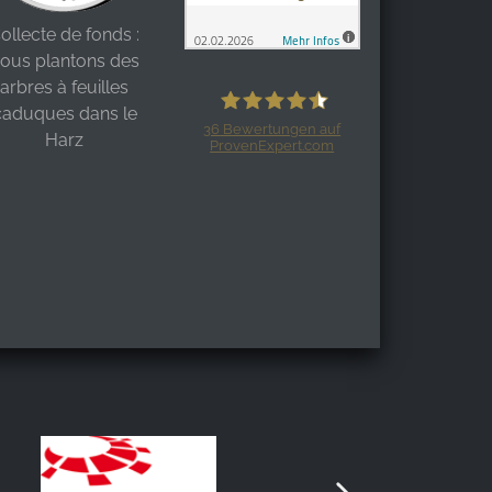
ollecte de fonds :
ous plantons des
arbres à feuilles
caduques dans le
36
Bewertungen auf
Harz
ProvenExpert.com
Harzspots.com - Den neuen Harz
erleben