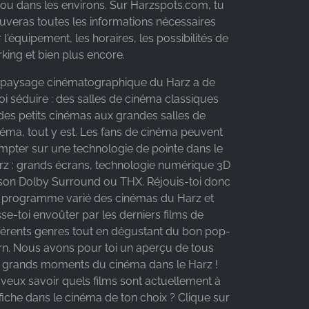
i ou dans les environs. Sur Harzspots.com, tu
ouveras toutes les informations nécessaires
 l'équipement, les horaires, les possibilités de
king et bien plus encore.
 paysage cinématographique du Harz a de
oi séduire : des salles de cinéma classiques
 des petits cinémas aux grandes salles de
néma, tout y est. Les fans de cinéma peuvent
mpter sur une technologie de pointe dans le
rz : grands écrans, technologie numérique 3D
 son Dolby Surround ou THX. Réjouis-toi donc
 programme varié des cinémas du Harz et
sse-toi envoûter par les derniers films de
fférents genres tout en dégustant du bon pop-
rn. Nous avons pour toi un aperçu de tous
s grands moments du cinéma dans le Harz !
 veux savoir quels films sont actuellement à
ffiche dans le cinéma de ton choix ? Clique sur