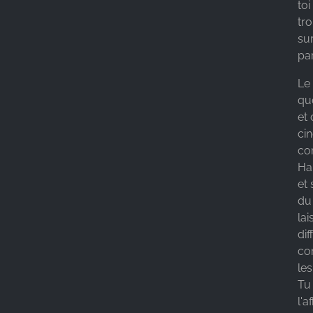
to
tr
sur
par
Le
qu
et
ci
co
Ha
et
du
lai
di
co
le
Tu
l'a