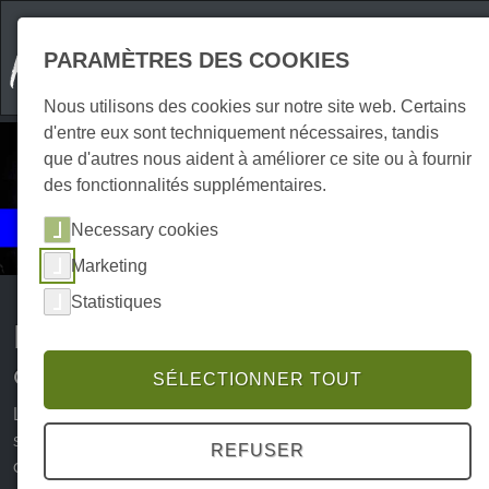
PARAMÈTRES DES COOKIES
Nous utilisons des cookies sur notre site web. Certains
d'entre eux sont techniquement nécessaires, tandis
que d'autres nous aident à améliorer ce site ou à fournir
des fonctionnalités supplémentaires.
Événements
Necessary cookies
Musique
Marketing
Statistiques
Événements musicaux et
concerts dans le Harz
SÉLECTIONNER TOUT
Les fans de musique trouveront dans le Harz toute une
série d'événements musicaux et de concerts de genres et
REFUSER
de styles musicaux très variés. Des concerts de musique