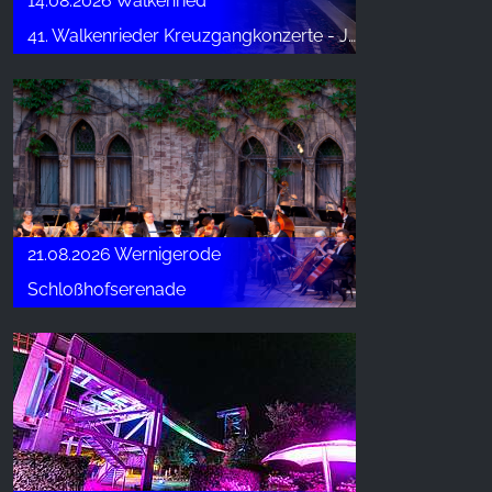
14.08.2026 Walkenried
Google Analytics
41. Walkenrieder Kreuzgangkonzerte - Joja Wendt
Name:
_ga, _gid, _gac_gb_
Provider:
Google LLC
Purpose:
Collecte de statistiques sur l'utilisation du site web
21.08.2026 Wernigerode
Cookie duration:
24 heures - 2 ans
Schloßhofserenade