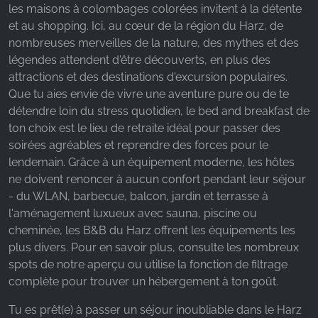
les maisons à colombages colorées invitent à la détente
Google Analytics
et au shopping. Ici, au cœur de la région du Harz, de
Name:
nombreuses merveilles de la nature, des mythes et des
_ga, _gid, _gac_gb_
légendes attendent d'être découverts, en plus des
attractions et des destinations d'excursion populaires.
Provider:
Que tu aies envie de vivre une aventure pure ou de te
Google LLC
détendre loin du stress quotidien, le bed and breakfast de
Purpose:
ton choix est le lieu de retraite idéal pour passer des
Collecte de statistiques sur l'utilisation du site web
soirées agréables et reprendre des forces pour le
lendemain. Grâce à un équipement moderne, les hôtes
Cookie duration:
ne doivent renoncer à aucun confort pendant leur séjour
24 heures - 2 ans
- du WLAN, barbecue, balcon, jardin et terrasse à
l'aménagement luxueux avec sauna, piscine ou
cheminée, les B&B du Harz offrent les équipements les
plus divers. Pour en savoir plus, consulte les nombreux
spots de notre aperçu ou utilise la fonction de filtrage
complète pour trouver un hébergement à ton goût.
Tu es prêt(e) à passer un séjour inoubliable dans le Harz