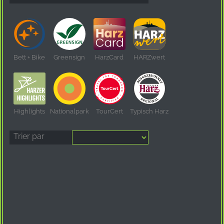
Bett + Bike
Greensign
HarzCard
HARZwert
Highlights
Nationalpark
TourCert
Typisch Harz
Trier par