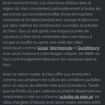
et de moments forts. Les chambres d'hôtes dans la
Name:
région du Harz conviennent particulièrement à toutes les
_fbp, fr, _fbq, fbq
personnes qui souhaitent profiter d'une atmosphère
conviviale et familiale pendant leur voyage et découvrir
Provider:
par elles-mêmes les nombreuses curiosités et activités
Facebook Ireland Ltd.
du Harz. Que ce soit après une longue journée de
Purpose:
vacances à faire de la randonnée dans une nature à
Mesure de la publicité et marketing
couper le souffle ou après une visite des villes
historiques comme
Goslar
,
Wernigerode
et
Quedlinburg
Cookie duration:
avec leurs maisons à colombages uniques, les B&Bs du
3 mois - 1 an
Harz sont le logement idéal pour tes vacances dans le
Harz.
STATISTIQUES
Avec sa nature variée, le Harz offre aux aventuriers
comme aux amateurs de culture les conditions parfaites
Les cookies statistiques collectent des
pour un séjour de détente mais aussi d'aventure. Tandis
informations de manière anonyme. Ces
que les forêts du parc national se prêtent idéalement aux
informations nous aident à comprendre comment
randonnées à vélo ou à d'autres
activités de plein air
, les
nos visiteurs utilisent notre site web.
villes chargées d'histoire avec leurs ruelles étroites entre