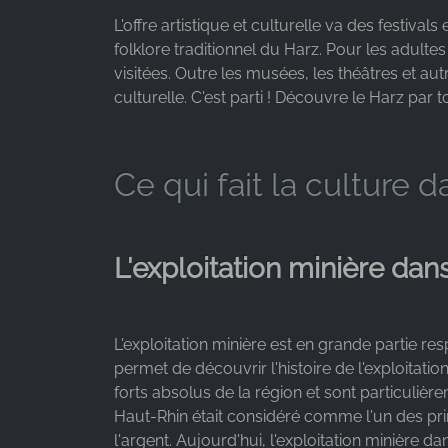
Facebook Ireland Ltd.
L'offre artistique et culturelle va des festiv
folklore traditionnel du Harz. Pour les adulte
Purpose:
visitées. Outre les musées, les théâtres et au
Mesure de la publicité et marketing
culturelle. C'est parti ! Découvre le Harz p
Cookie
duration:
3 mois - 1 an
Ce qui fait la culture d
STATISTIQUES
L'exploitation minière dan
Les cookies statistiques collectent des
informations de manière anonyme. Ces
informations nous aident à comprendre comment
nos visiteurs utilisent notre site web.
L'exploitation minière est en grande partie 
permet de découvrir l'histoire de l'exploitat
Google Analytics
forts absolus de la région et sont particuli
Haut-Rhin était considéré comme l'un des pri
Name:
l'argent. Aujourd'hui, l'exploitation minière d
_ga, _gid, _gac_gb_