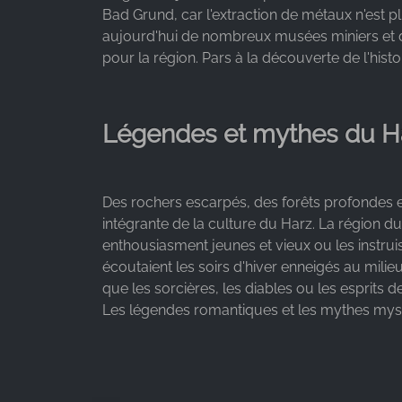
Bad Grund, car l'extraction de métaux n'est pl
Provider:
aujourd'hui de nombreux musées miniers et de
Google LLC
pour la région. Pars à la découverte de l'histo
Purpose:
Collecte de statistiques sur
l'utilisation du site web
Légendes et mythes du H
Cookie
duration:
24 heures - 2 ans
Des rochers escarpés, des forêts profondes e
intégrante de la culture du Harz. La région 
enthousiasment jeunes et vieux ou les instrui
écoutaient les soirs d'hiver enneigés au milie
que les sorcières, les diables ou les esprits 
Les légendes romantiques et les mythes mystér