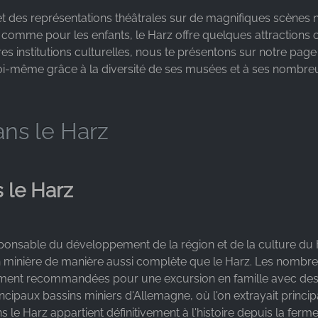
als et des représentations théâtrales sur de magnifiques scèn
s comme pour les enfants, le Harz offre quelques attractions cu
tres institutions culturelles, nous te présentons sur notre pag
ar toi-même grâce à la diversité de ses musées et à ses nomb
ans le Harz
s le Harz
responsable du développement de la région et de la culture d
ion minière de manière aussi complète que le Harz. Les nombre
èrement recommandées pour une excursion en famille avec des 
ncipaux bassins miniers d'Allemagne, où l'on extrayait princi
ans le Harz appartient définitivement à l'histoire depuis la ferm