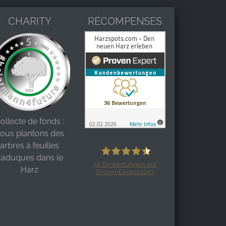
CHARITY
RÉCOMPENSES
ollecte de fonds :
ous plantons des
arbres à feuilles
caduques dans le
36
Bewertungen auf
Harz
ProvenExpert.com
Harzspots.com - Den neuen Harz
erleben