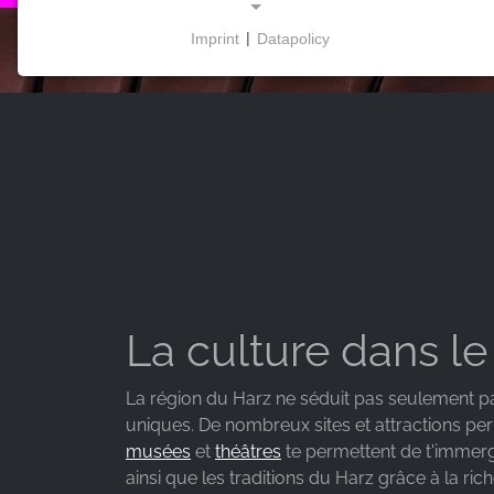
Imprint
|
Datapolicy
NECESSARY COOKIES
Ces cookies permettent des fonctions de base et
sont nécessaires à l'utilisation du site web.
MARKETING
Les cookies marketing sont utilisés par des
fournisseurs tiers pour afficher des publicités
personnalisées. Ils le font en suivant les visiteurs à
travers les sites web.
La culture dans le
Facebook Pixel
La région du Harz ne séduit pas seulement par
uniques. De nombreux sites et attractions per
Name:
_fbp, fr, _fbq, fbq
musées
et
théâtres
te permettent de t'immerg
ainsi que les traditions du Harz grâce à la rich
Provider: