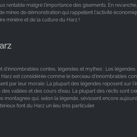
us rentable malgré l'importance des gisements. En revanche, l
 mines de démonstration qui rappellent l'activité économiqu
ire minière et de la culture du Harz !
arz
t d'innombrables contes, légendes et mythes : Les légendes 
du Harz est considérée comme le berceau d'innombrables cont
sent par leur morale. La plupart des légendes reposent sur l'
u des vallées et des cours d'eau. La plupart des récits sont 
des montagnes qui, selon la légende, sévissent encore aujourd'h
ieux font du Harz un lieu très particulier.