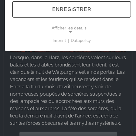
ENREGISTRER
Afficher les détails
Imprint
|
Datapolicy
NECESSARY COOKIES
Ces cookies permettent des fonctions de base et
Lorsque, dans le Harz, les sorcières volent sur leurs
sont nécessaires à l'utilisation du site web.
balais et les diables brandissent leur trident, il est
clair que la nuit de Walpurgnis est à nos portes. Les
vacanciers et les touristes qui se rendent dans le
Harz à la fin du mois d'avril peuvent y voir de
MARKETING
nombreuses poupées de sorcières suspendues à
Les cookies marketing sont utilisés par des
des lampadaires ou accrochées aux murs des
fournisseurs tiers pour afficher des publicités
maisons et aux arbres. La fête des sorcières, qui a
personnalisées. Ils le font en suivant les visiteurs à
lieu la dernière nuit d'avril de l'année, est centrée
travers les sites web.
sur les forces obscures et les mythes mystérieux.
Facebook Pixel