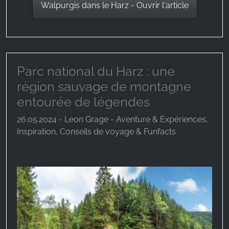
Walpurgis dans le Harz - Ouvrir l'article
Name:
_fbp, fr, _fbq, fbq
Provider:
Facebook Ireland Ltd.
Parc national du Harz : une
Purpose:
région sauvage de montagne
Mesure de la publicité et marketing
entourée de légendes
Cookie duration:
26.05.2024 - Leon Grage - Aventure & Expériences,
3 mois - 1 an
Inspiration, Conseils de voyage & Funfacts
STATISTIQUES
Les cookies statistiques collectent des
informations de manière anonyme. Ces
informations nous aident à comprendre comment
nos visiteurs utilisent notre site web.