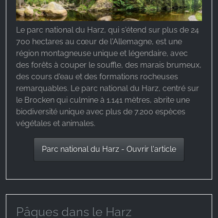
Google Analytics
Name:
Le parc national du Harz, qui s'étend sur plus de 24
_ga, _gid, _gac_gb_
700 hectares au cœur de l'Allemagne, est une
région montagneuse unique et légendaire, avec
Provider:
des forêts à couper le souffle, des marais brumeux,
Google LLC
des cours d'eau et des formations rocheuses
Purpose:
remarquables. Le parc national du Harz, centré sur
Collecte de statistiques sur l'utilisation du site web
le Brocken qui culmine à 1.141 mètres, abrite une
biodiversité unique avec plus de 7.200 espèces
Cookie duration:
végétales et animales.
24 heures - 2 ans
Parc national du Harz - Ouvrir l'article
Pâques dans le Harz