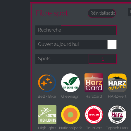
Filtre spot
Recherche
Ouvert aujourd'hui
Spots
Bett + Bike
Greensign
HarzCard
HARZwert
Highlights
Nationalpark
TourCert
Typisch Harz