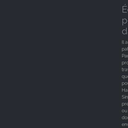
É
p
d
Il
pa
Pa
pr
tr
qu
po
Ha
Sin
pr
ou
do
en