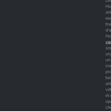
Les
Ha
an
ex
tr
d'
Ha
va
so
ur
un 
co
pr
ba
an
vét
et
op
ch