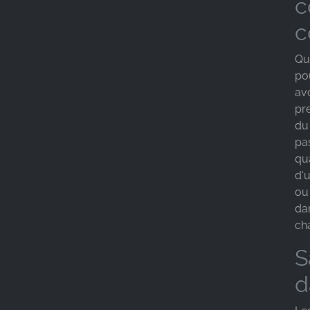
c
c
Que
po
av
pr
du
pa
qu
d'
ou
dan
ch
S
d