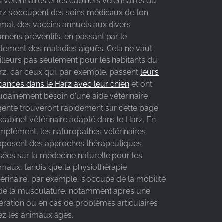
 vétérinaires et les cabinets vétérinaires du
rz s'occupent des soins médicaux de ton
imal, des vaccins annuels aux divers
amens préventifs, en passant par le
aitement des maladies aiguës. Cela ne vaut
ailleurs pas seulement pour les habitants du
rz, car ceux qui, par exemple, passent
leurs
cances dans le Harz avec leur chien
et ont
udainement besoin d'une aide vétérinaire
gente trouveront rapidement sur cette page
cabinet vétérinaire adapté dans le Harz. En
mplément, les naturopathes vétérinaires
oposent des approches thérapeutiques
sées sur la médecine naturelle pour les
imaux, tandis que la physiothérapie
érinaire, par exemple, s'occupe de la mobilité
 de la musculature, notamment après une
ération ou en cas de problèmes articulaires
ez les animaux âgés.