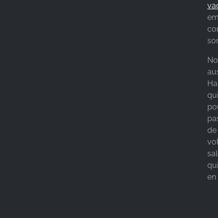
va
em
co
so
No
aus
Ha
qui
pou
pas
de
vo
sal
qui
en 