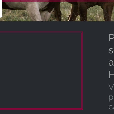
P
s
a
H
V
p
c