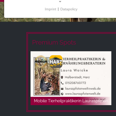
Imprint
|
Datapolicy
NECESSARY COOKIES
Ces cookies permettent des fonctions de base et
sont nécessaires à l'utilisation du site web.
Premium Spots
MARKETING
Les cookies marketing sont utilisés par des
fournisseurs tiers pour afficher des publicités
personnalisées. Ils le font en suivant les visiteurs à
travers les sites web.
Facebook Pixel
Name:
Mobile Tierheilpraktikerin Lauraspfotenwelt
_fbp, fr, _fbq, fbq
Provider: