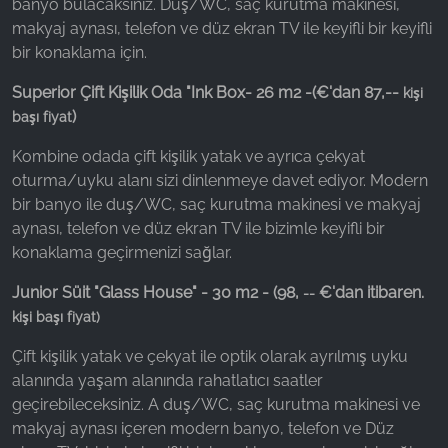
banyo bulacaksınız. Duş/WC, saç kurutma makinesi,
makyaj aynası, telefon ve düz ekran TV ile keyifli bir keyifli
bir konaklama için.
Superior Çift Kişilik Oda "Ink Box
- 26 m2 -
(€'dan 87,--
kişi
)
başı fiyat
Kombine odada çift kişilik yatak ve ayrıca çekyat
oturma/uyku alanı sizi dinlenmeye davet ediyor. Modern
bir banyo ile duş/WC, saç kurutma makinesi ve makyaj
aynası, telefon ve düz ekran TV ile bizimle keyifli bir
konaklama geçirmenizi sağlar.
Junior Süit "Glass House" - 30 m2 -
(98,
€'dan itibaren.
--
kişi başı fiyat)
Çift kişilik yatak ve çekyat ile optik olarak ayrılmış uyku
alanında yaşam alanında rahatlatıcı saatler
geçirebileceksiniz. A duş/WC, saç kurutma makinesi ve
makyaj aynası içeren modern banyo, telefon ve Düz