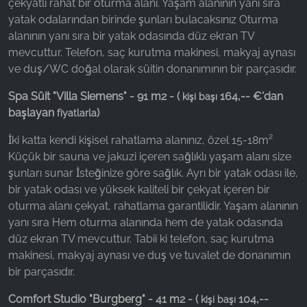
çekyatlı rahat bir oturma alanı. Yaşam alanının yanı sıra
yatak odalarından birinde şunları bulacaksınız Oturma
alanının yanı sıra bir yatak odasında düz ekran TV
mevcuttur. Telefon, saç kurutma makinesi, makyaj aynası
ve duş/WC doğal olarak süitin donanımının bir parçasıdır.
Spa Süit "Villa Siemens" - 91 m2 - (
164,-- €'dan
kişi başı
başlayan
)
fiyatlarla
İki katta kendi kişisel rahatlama alanınız, özel 15-18m²
Küçük bir sauna ve jakuzi içeren sağlıklı yaşam alanı size
şunları sunar İsteğinize göre sağlık. Ayrı bir yatak odası ile,
bir yatak odası ve yüksek kaliteli bir çekyat içeren bir
oturma alanı çekyat, rahatlama garantilidir. Yaşam alanının
yanı sıra Hem oturma alanında hem de yatak odasında
düz ekran TV mevcuttur. Tabii ki telefon, saç kurutma
makinesi, makyaj aynası ve duş ve tuvalet de donanımın
bir parçasıdır.
Comfort Studio "Burgberg" - 41 m2 - (
104,--
kişi başı