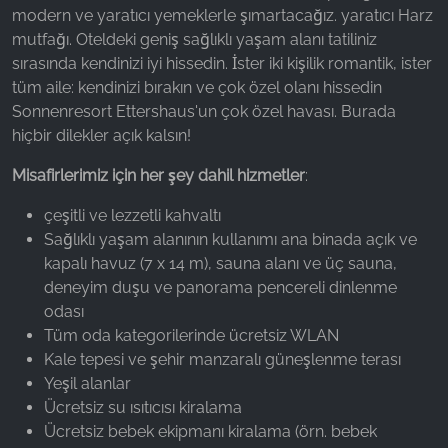
modern ve yaratıcı yemeklerle şımartacağız. yaratıcı Harz
Name:
mutfağı. Oteldeki geniş sağlıklı yaşam alanı tatiliniz
_ga, _gid, _gac_gb_
sırasında kendinizi iyi hissedin. İster iki kişilik romantik, ister
tüm aile: kendinizi bırakın ve çok özel olanı hissedin
Provider:
Sonnenresort Ettershaus'un çok özel havası. Burada
Google LLC
hiçbir dilekler açık kalsın!
Purpose:
Web sitesi kullanımına ilişkin istatistiklerin
Misafirlerimiz için her şey dahil hizmetler
:
toplanması
çeşitli ve lezzetli kahvaltı
Cookie duration:
Sağlıklı yaşam alanının kullanımı ana binada açık ve
24 saat - 2 yıl
kapalı havuz (7 x 14 m), sauna alanı ve üç sauna,
deneyim duşu ve panorama pencereli dinlenme
odası
Tüm oda kategorilerinde ücretsiz WLAN
Kale tepesi ve şehir manzaralı güneşlenme terası
Yeşil alanlar
Ücretsiz su ısıtıcısı kiralama
Ücretsiz bebek ekipmanı kiralama (örn. bebek