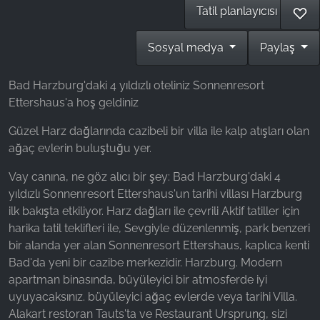
Tatil planlayıcısı
♡
Name:
_fbp, fr, _fbq, fbq
Sosyal medya
Paylaş
Provider:
Facebook Ireland Ltd.
Bad Harzburg'daki 4 yıldızlı oteliniz Sonnenresort
Ettershaus'a hoş geldiniz
Purpose:
Reklam ölçümü ve pazarlaması
Güzel Harz dağlarında cazibeli bir villa ile kalp atışları olan
ağaç evlerin buluştuğu yer.
Cookie duration:
3 ay - 1 yıl
Vay canına, ne göz alıcı bir şey: Bad Harzburg'daki 4
yıldızlı Sonnenresort Ettershaus'un tarihi villası Harzburg
ilk bakışta etkiliyor. Harz dağları ile çevrili Aktif tatiller için
İSTATISTIKLER
harika tatil teklifleri ile, Sevgiyle düzenlenmiş, park benzeri
bir alanda yer alan Sonnenresort Ettershaus, kaplıca kenti
İstatistik Çerezleri anonim olarak bilgi toplar. Bu
Bad'da yeni bir cazibe merkezidir. Harzburg. Modern
bilgiler, ziyaretçilerimizin web sitemizi nasıl
apartman binasında, büyüleyici bir atmosferde iyi
kullandığını anlamamıza yardımcı olur.
uyuyacaksınız. büyüleyici ağaç evlerde veya tarihi Villa.
Alakart restoran Tauts'ta ve Restaurant Ursprung, sizi
Google Analytics