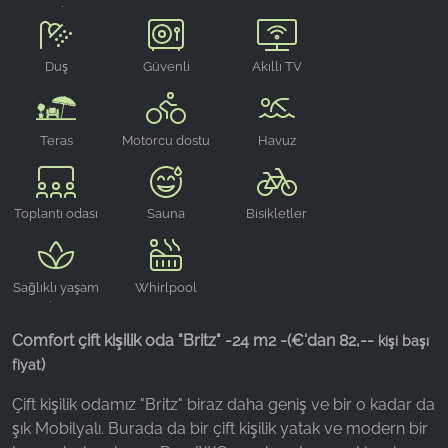
seyahat
geeignet
karyolası
Duş
Güvenli
Akıllı TV
Teras
Motorcu dostu
Havuz
Toplantı odası
Sauna
Bisikletler
mevcut
Sağlıklı yaşam
Whirlpool
alanı
Comfort çift kişilik oda "Britz" -
24 m2 -
(€'dan 82,--
kişi başı
)
fiyat
Çift kişilik odamız "Britz" biraz daha geniş ve bir o kadar da
şık Mobilyalı. Burada da bir çift kişilik yatak ve modern bir