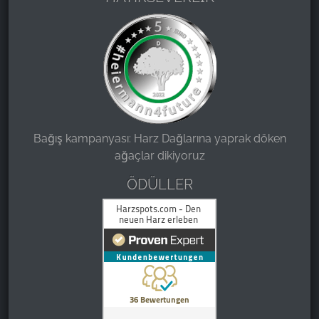
Bağış kampanyası: Harz Dağlarına yaprak döken
ağaçlar dikiyoruz
ÖDÜLLER