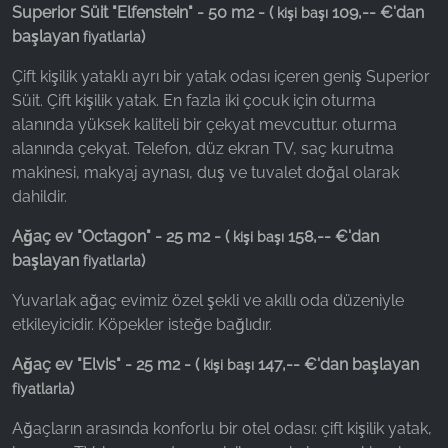
Superior Süit "Elfenstein" - 50 m2 - (
109,-- €'dan
kişi başı
başlayan
)
fiyatlarla
Çift kişilik yataklı ayrı bir yatak odası içeren geniş Superior
Süit. Çift kişilik yatak. En fazla iki çocuk için oturma
alanında yüksek kaliteli bir çekyat mevcuttur. oturma
alanında çekyat. Telefon, düz ekran TV, saç kurutma
makinesi, makyaj aynası, duş ve tuvalet doğal olarak
dahildir.
Ağaç ev "Octagon" - 25 m2 - (
158,-- €'dan
kişi başı
başlayan
)
fiyatlarla
Yuvarlak ağaç evimiz özel şekli ve akıllı oda düzeniyle
etkileyicidir. Köpekler isteğe bağlıdır.
Ağaç ev "Elvis" - 25 m2 - (
147,-- €'dan başlayan
kişi başı
)
fiyatlarla
Ağaçların arasında konforlu bir otel odası: çift kişilik yatak,