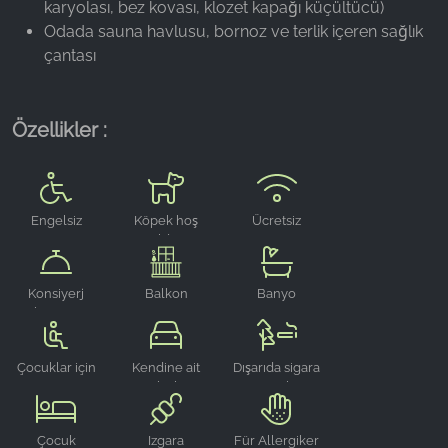
karyolası, bez kovası, klozet kapağı küçültücü)
Odada sauna havlusu, bornoz ve terlik içeren sağlık
çantası
Özellikler :
Engelsiz
Köpek hoş
Ücretsiz
geldiniz
WLAN
Konsiyerj
Balkon
Banyo
hizmeti
Çocuklar için
Kendine ait
Dışarıda sigara
mama
park alanı
içme alanı
sandalyesi
Çocuk
Izgara
Für Allergiker