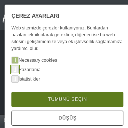
ÇEREZ AYARLARI
Web sitemizde çerezler kullanıyoruz. Bunlardan
bazıları teknik olarak gereklidir, diğerleri ise bu web
sitesini geliştirmemize veya ek işlevsellik sağlamamıza
yardımcı olur.
Necessary cookies
Pazarlama
İstatistikler
TÜMÜNÜ SEÇIN
DÜŞÜŞ
Home
Unterkünfte
Oteller & Konukevleri
P0164UH00095