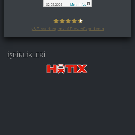
36
Bewertungen auf ProvenExpert.com
Harzspots.com - Den neuen Harz
erleben
İŞBİRLİKLERİ