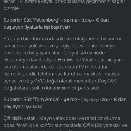
ekran TV, bizimle keyifli bir konaklama geçirmenizi sağlar.
bizimle.
Superior Süit "Falkenberg" - 32 m2 - (
109
€'dan
,--
başlayan fiyatlarla
)
kişi başı fiyat
Süit, ayrı bir oturma odası ile size olağanüstü bir konfor
sunar. (kapı yok) ve 2. ve 3. kişiyi de evde hissetmeye
davet eden bir yaşam alanı. Çekyat sizi evinizde
hissetmeye davet ediyor. Her ikisi de Yatak odasının yanı
sıra oturma alanında da düz ekran TV mevcuttur.
hizmetinizdedir. Telefon, saç kurutma makinesi, makyaj
aynası ve duş/WC doğal olarak mevcuttur. Duş/WC
doğal olarak süitin donanımının bir parçasıdır.
Superior Süit "Tom Amca" - 48 m2 - (
120,-- €'dan
kişi başı
başlayan
)
fiyatlarla
Çift kişilik yataklı iki ayrı yatak odası ve rahat bir oturma
odası ferahlık ve konfor sunmaktadır. Çift kişilik yataklar ve