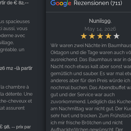
Rezensionen
(711)
rtir de € 82,--
Nunii199
,
lus spacieuses
i aussi, vous
May 14, 2026
moderne avec
llage,
Wir waren zwei Nächte im Baumhau
agréable. un
Oktagon und die Tage waren auch völ
ausreichend. Das Baumhaus war in d
Nacht noch etwas kalt aber sonst war
 26 m2 -
(à partir
gemütlich und sauber. Es war mal et
anderes aber für den Preis würde ich 
t la chambre à
nochmal buchen. Das Abendbuffet w
la détente. Une
gut und der Service war auch
che-cheveux et
zuvorkommend. Lediglich das Kuche
lat assurent
am Nachmittag war nicht gut. Der K
sehr hart und trocken. Zum Frühstück
ich mir frische Brötchen und nicht
 € 98,
-- prix par
Aufbackbrötchen gewünscht. Der