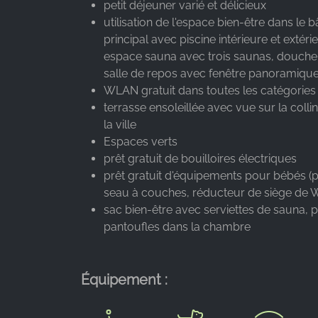
petit déjeuner varié et délicieux
utilisation de l'espace bien-être dans le 
Provider:
principal avec piscine intérieure et extérie
Google LLC
espace sauna avec trois saunas, douche
Purpose:
salle de repos avec fenêtre panoramiqu
Collecte de statistiques sur
WLAN gratuit dans toutes les catégorie
l'utilisation du site web
terrasse ensoleillée avec vue sur la colli
la ville
Cookie
duration:
Espaces verts
24 heures - 2 ans
prêt gratuit de bouilloires électriques
prêt gratuit d'équipements pour bébés (pa
seau à couches, réducteur de siège de 
sac bien-être avec serviettes de sauna, p
pantoufles dans la chambre
Équipement :