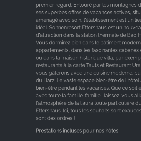
premier regard. Entouré par les montagnes 
Facebook Ireland Ltd.
ses superbes offres de vacances actives, sit
Purpose:
aménagé avec soin, l'établissement est un lieu
Mesure de la publicité et marketing
idéal. Sonnenresort Ettershaus est un nouve
d'attraction dans la station thermale de Bad 
Cookie
Vous dormirez bien dans le bâtiment modern
duration:
3 mois - 1 an
appartements, dans les fascinantes cabanes 
ou dans la maison historique villa, par exemp
restaurants à la carte Tauts et Restaurant Ur
vous gâterons avec une cuisine moderne, cui
STATISTIQUES
du Harz. Le vaste espace bien-être de l'hôtel
Les cookies statistiques collectent des
bien-être pendant les vacances. Que ce soit
informations de manière anonyme. Ces
avec toute la famille. famille : laissez-vous al
informations nous aident à comprendre comment
l'atmosphère de la l'aura toute particulière 
nos visiteurs utilisent notre site web.
Ettershaus. Ici, tous les souhaits sont exaucés
sont des ordres !
Google Analytics
Prestations incluses pour nos hôtes
:
Name:
_ga, _gid, _gac_gb_