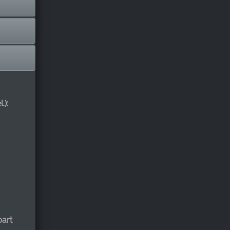
.):
art