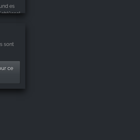
und es
Schlüssel
er
eine Lust
 es
mit den
s sont
iniges
sondere
our ce
. Es war
wirklich