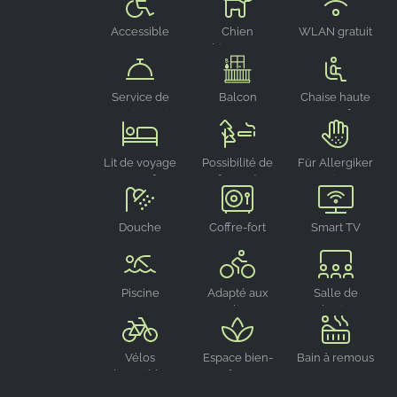
Accessible
Chien
WLAN gratuit
aux
bienvenu
personnes à
mobilité
Service de
Balcon
Chaise haute
réduite
conciergerie
pour enfant
Lit de voyage
Possibilité de
Für Allergiker
pour enfant
fumer à
geeignet
l'extérieur
Douche
Coffre-fort
Smart TV
Piscine
Adapté aux
Salle de
cyclistes
réunion
Vélos
Espace bien-
Bain à remous
disponibles
être