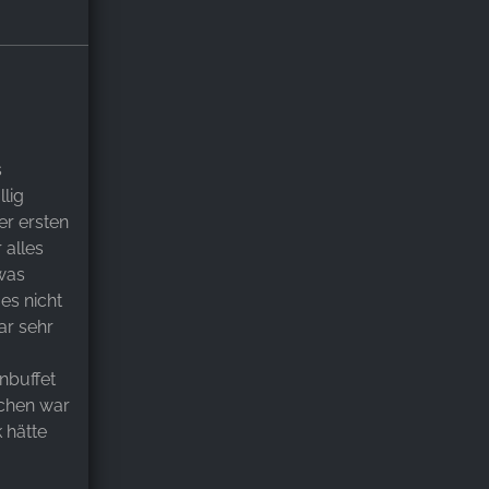
s
lig
er ersten
 alles
was
es nicht
ar sehr
nbuffet
uchen war
 hätte