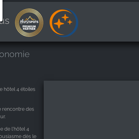
us
tronomie
 hôtel 4 étoiles
e rencontre des
ur.
e de l'hôtel 4
housiasme dès le