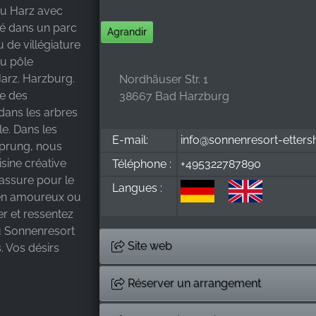
du Harz avec
ué dans un parc
Agrandir
 de villégiature
au pôle
Harz. Harzburg.
Nordhäuser Str. 1
e des
38667 Bad Harzburg
dans les arbres
le. Dans les
E-mail:
info@sonnenresort-etters
sprung, nous
sine créative
Téléphone :
+495322787890
 assure pour le
Langues :
 en amoureux ou
ler et ressentez
du Sonnenresort
Site web
. Vos désirs
Réserver un arrangement