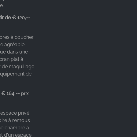
Verbesserungsvorschläge meinerseits
e.
Wellnesstasche fehlte, was ich persö
sehr schade fand. Entsprechende Ha
ir de € 120,--
Schlappen und Bademantel waren i
vorhanden. Eine kleine Leine zum au
mbres à coucher
der nassen Sachen wäre toll gewese
ie agréable
sich auch auf dem Balkon/Terrassen
 que dans une
vor dem Baumhaus anbieten. Ebens
ran plat à
wäre es, wenn es Sitzauflagen gebe
r de maquillage
für die Stühle auf dem
'équipement de
Balkon/Terassenbereich sowie Fliege
an den zwei Fenstern. Eines im Bad w
vorhanden. Doch am größten Fenster
e € 164,--
prix
keines. Da die Zimmer klein sind, habe
sich schnell erwärmt und zum Lüften
dies wirklich sehr gut gewesen. Die M
'espace privé
war vorhanden, jedoch nicht befüllt. D
oire à remous
schade und gerade bei den Zimmerp
une chambre à
hätte ich das erwartet. Ebenso zwei
t d'un espace