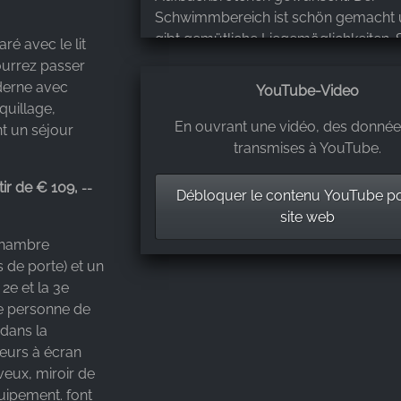
Schwimmbereich ist schön gemacht 
gibt gemütliche Liegemöglichkeiten. 
é avec le lit
für den Spind muss man vorher an d
ourrez passer
Rezeption abholen. Wir hatten aber k
derne avec
YouTube-Video
dann nochmal hochzugehen. Da wäre
uillage,
doch viel einfacher die Zimmerkarte 
En ouvrant une vidéo, des donnée
nt un séjour
Spinds zu nutzen. Vom Hotel aus ist e
transmises à YouTube.
fussläufig erreichbar. Ich kann insbe
tir de € 109,
--
die „Villa Buch“ empfehlen.
Débloquer le contenu YouTube p
site web
Ellen Witt
,
 chambre
May 5, 2026
 de porte) et un
2e et la 3e
me personne de
Wir waren zwei Nächte im Baumhaus
 dans la
mal etwas anderes als ein normales
eurs à écran
Hotelzimmer. Der Blick ins Grüne war 
veux, miroir de
sehr schön. Jedoch gibt es
uipement. font