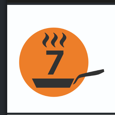
Silberstreif ein kulinarisches Highlight erleben, das
uns noch immer begeistert! Schon beim Betreten
des Restaurants wurden wir herzlich empfangen –
die aufrichtige Freundlichkeit zieht sich durch das
gesamte Team und schafft eine Atmosphäre, in der
man sich sofort wohlfühlt. Das Essen war ein
absoluter Genuss – kreativ, liebevoll angerichtet und
geschmacklich auf höchstem Niveau. Jeder Gang
war eine kleine Reise für die Sinne. Besonders
beeindruckt hat uns auch die Weinauswahl:
hervorragend abgestimmt, vielseitig und mit
kompetenter Beratung serviert. Was diesen Abend
für uns so besonders gemacht hat, war nicht nur
das fantastische Essen, sondern das gesamte
Erlebnis – der zuvorkommende Service, die
herausragende Küche und das Gefühl, nicht einfach
Gast, sondern willkommen zu sein. Wie kommen
definitiv wieder – mit großer Vorfreude! Vielen Dank
an das gesamte Team für diesen besonderen