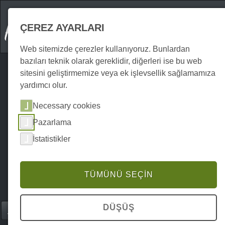
ÇEREZ AYARLARI
Web sitemizde çerezler kullanıyoruz. Bunlardan
bazıları teknik olarak gereklidir, diğerleri ise bu web
sitesini geliştirmemize veya ek işlevsellik sağlamamıza
yardımcı olur.
Necessary cookies
Pazarlama
İstatistikler
TÜMÜNÜ SEÇIN
DÜŞÜŞ
Home
Gastronomie
Restoranlar
P0035GR00547