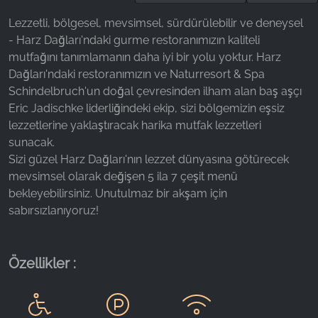
Lezzetli, bölgesel, mevsimsel, sürdürülebilir ve deneysel
Name:
- Harz Dağları'ndaki gurme restoranımızın kaliteli
_fbp, fr, _fbq, fbq
mutfağını tanımlamanın daha iyi bir yolu yoktur. Harz
Provider:
Dağları'ndaki restoranımızın ve Naturresort & Spa
Facebook Ireland Ltd.
Schindelbruch'un doğal çevresinden ilham alan baş aşçı
Eric Jadischke liderliğindeki ekip, sizi bölgemizin eşsiz
Purpose:
Reklam ölçümü ve pazarlaması
lezzetlerine yaklaştıracak harika mutfak lezzetleri
sunacak.
Cookie duration:
Sizi güzel Harz Dağları'nın lezzet dünyasına götürecek
3 ay - 1 yıl
mevsimsel olarak değişen 5 ila 7 çeşit menü
bekleyebilirsiniz. Unutulmaz bir akşam için
sabırsızlanıyoruz!
İSTATISTIKLER
İstatistik Çerezleri anonim olarak bilgi toplar. Bu
bilgiler, ziyaretçilerimizin web sitemizi nasıl
Özellikler :
kullandığını anlamamıza yardımcı olur.
Google Analytics