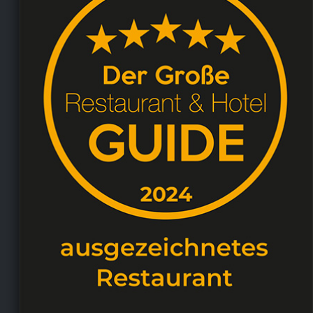
Aug 11, 2025
Eine unglaublich kulinarische Reise war dieses
sieben Gänge Menü im Silberstreif. Ich war sehr
erstaunt, was ihr Koch aus frischen Kräutern
gezaubert hat. Es war unglaublich, welche
Geschmacksexplosionen diese Gerichte gezaubert
haben. Nicht zu vergessen die Weinbegleitung, die
uns fantastisch während des Essens begleitet hat.
Ich muss wirklich sagen, das Menü war 1 Stern wert.
Wir kommen im Winter wieder und werden das
Winter Menü probieren!
Stephanie S.
,
May 14, 2025
Vor drei Wochen durften wir im Restaurant