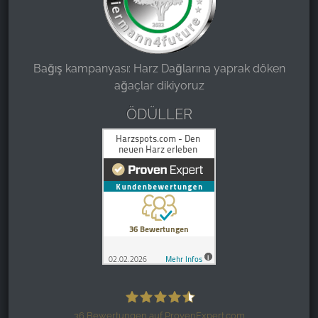
Bağış kampanyası: Harz Dağlarına yaprak döken
ağaçlar dikiyoruz
ÖDÜLLER
36
Bewertungen auf ProvenExpert.com