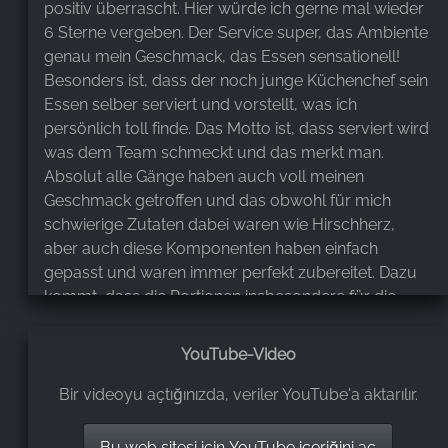
positiv überrascht. Hier würde ich gerne mal wieder
6 Sterne vergeben. Der Service super, das Ambiente
genau mein Geschmack, das Essen sensationell!
Besonders ist, dass der noch junge Küchenchef sein
Essen selber serviert und vorstellt, was ich
persönlich toll finde. Das Motto ist, dass serviert wird
was dem Team schmeckt und das merkt man.
Absolut alle Gänge haben auch voll meinen
Geschmack getroffen und das obwohl für mich
schwierige Zutaten dabei waren wie Hirschherz,
aber auch diese Komponenten haben einfach
gepasst und waren immer perfekt zubereitet. Dazu
kommt, dass die Portionen insbesondere für die
gehobene Gastronomie zum satt werden sind. Ich
kann hier wirklich nur Gutes sagen. Einfach tolle und
YouTube-Video
leckere Kreationen. Bis zum Stern wird es nicht mehr
lang dauern. Kann den Silberstreif absolut
Bir videoyu açtığınızda, veriler YouTube'a aktarılır.
uneingeschränkt empfehlen!! Wer in den
Schindelbruch fährt und das Silberstreif auslässt,
Bu web sitesi için YouTube içeriğini aç