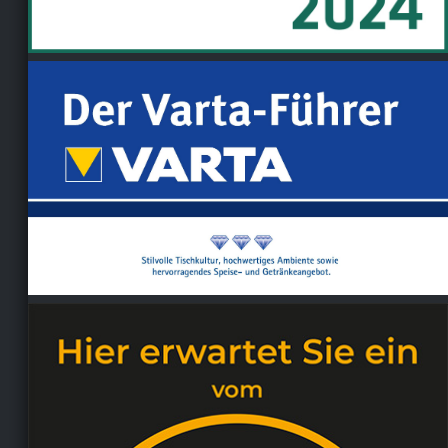
Ein absolut außergewöhnlicher Restaurantbesuch
im Silberstreif. Chefkoch Eric Jadischke kam
persönlich an den Tisch und erklärte jeden einzelnen
Gang mit spürbarer Leidenschaft, Ruhe und großer
Präzision – ein Erlebnis, das man selbst auf Sterne-
Niveau nur äußerst selten findet. Kulinarisch war
dieser Abend für mich nicht zu übertreffen:
wundervoll ausbalancierte Gerichte, tiefgründig und
gleichzeitig fein, getragen von einer
beeindruckenden Aromatik des Harzes, die sich wie
ein roter Faden durch das Menü zog. Jeder Gang
war perfekt abgestimmt, köstlich und bis ins Detail
durchdacht. Ein Abend voller Genuss,
Handwerkskunst und Emotionen – ohne jeden
Zweifel einer der besten Restaurantbesuche meines
Lebens.
Tanja Poschauko
,