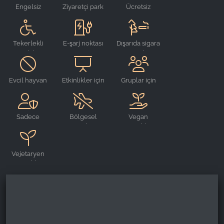
Engelsiz
Ziyaretçi park
Ücretsiz
Name:
yeri
WLAN
_ga, _gid, _gac_gb_
Tekerlekli
E-şarj noktası
Dışarıda sigara
Provider:
sandalye
içme alanı
Google LLC
erişimine
uygun
Purpose:
Evcil hayvan
Etkinlikler için
Gruplar için
Web sitesi kullanımına ilişkin istatistiklerin
içermez
uygun
uygun
toplanması
Cookie duration:
Sadece
Bölgesel
Vegan
24 saat - 2 yıl
rezerve
ürünler
yemekler
edilebilir
Vejetaryen
yemekler