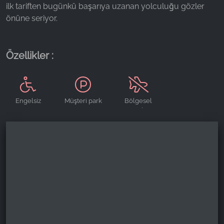
ilk tariften bugünkü başarıya uzanan yolculuğu gözler
Name:
önüne seriyor.
_ga, _gid, _gac_gb_
Provider:
Özellikler :
Google LLC
Purpose:
Web sitesi kullanımına ilişkin istatistiklerin
toplanması
Engelsiz
Müşteri park
Bölgesel
yeri
ürünler
Cookie duration:
24 saat - 2 yıl