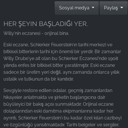
Sosyal medya
Paylaş
Name:
_fbp, fr, _fbq, fbq
HER ŞEYIN BAŞLADIĞI YER.
Provider:
Facebook Ireland Ltd.
Willy'nin eczanesi - orijinal bina.
Purpose:
Eski eczane, Schierker Feuerstein'ın tarihi merkezi ve
Reklam ölçümü ve pazarlaması
bitkisel bitterlerin tarihi için önemli bir yerdir. Bir zamanlar
Willy Drube'ye ait olan bu Schierker Eczanesi'nde 1908
Cookie duration:
yılında enfes bir bitkisel bitter yaratılmıştır. Eski eczane
3 ay - 1 yıl
sadece bir üretim yeri değil, aynı zamanda onlarca yıllık
ustalık ve tutkunun da bir kanıtıdır.
İSTATISTIKLER
Sevgiyle restore edilen odalar, geçmiş zamanlardan
hikayeler anlatmakta ve şirketin başlangıcına dair
İstatistik Çerezleri anonim olarak bilgi toplar. Bu
büyüleyici bir bakış açısı sunmaktadır. Orijinal eczane
bilgiler, ziyaretçilerimizin web sitemizi nasıl
dolaplarından eski damıtma ekipmanlarına kadar her
kullandığını anlamamıza yardımcı olur.
ayrıntı, Schierker Feuerstein'ı bu kadar özel kılan cazibeyi
ve özgünlüğü yansıtmaktadır. Tarihi belgeler ve sergiler,
Google Analytics