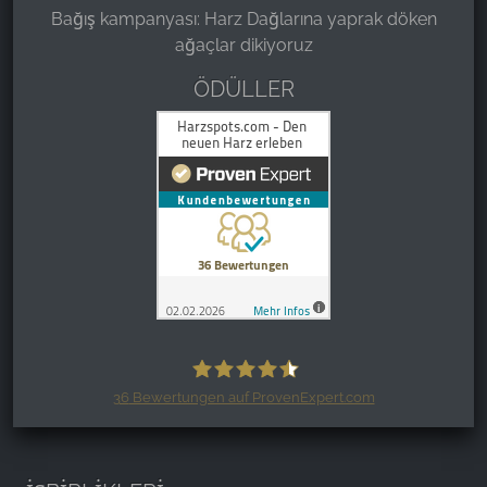
Bağış kampanyası: Harz Dağlarına yaprak döken
ağaçlar dikiyoruz
ÖDÜLLER
36
Bewertungen auf ProvenExpert.com
Harzspots.com - Den neuen Harz