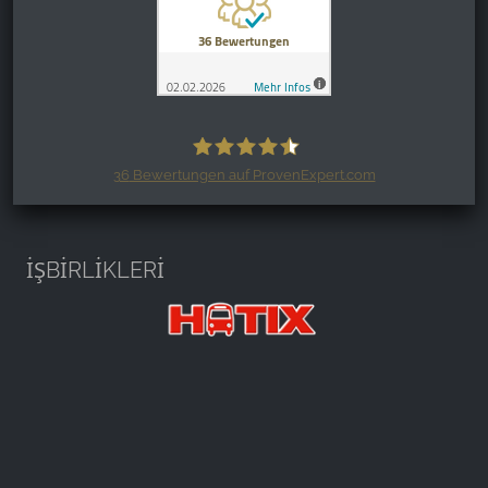
36
Bewertungen auf ProvenExpert.com
Harzspots.com - Den neuen Harz
erleben
İŞBİRLİKLERİ