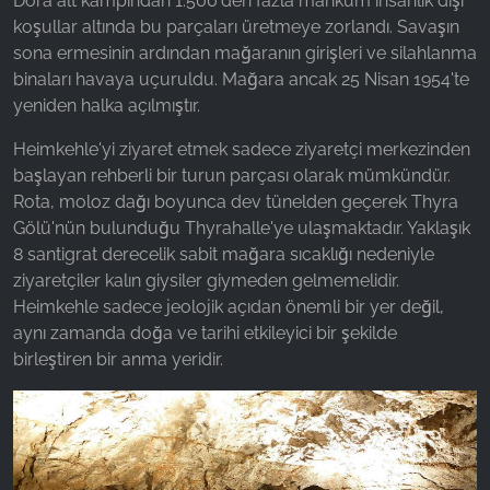
Dora alt kampından 1.500'den fazla mahkum insanlık dışı
koşullar altında bu parçaları üretmeye zorlandı. Savaşın
sona ermesinin ardından mağaranın girişleri ve silahlanma
binaları havaya uçuruldu. Mağara ancak 25 Nisan 1954'te
yeniden halka açılmıştır.
Heimkehle'yi ziyaret etmek sadece ziyaretçi merkezinden
başlayan rehberli bir turun parçası olarak mümkündür.
Rota, moloz dağı boyunca dev tünelden geçerek Thyra
Gölü'nün bulunduğu Thyrahalle'ye ulaşmaktadır. Yaklaşık
8 santigrat derecelik sabit mağara sıcaklığı nedeniyle
ziyaretçiler kalın giysiler giymeden gelmemelidir.
Heimkehle sadece jeolojik açıdan önemli bir yer değil,
aynı zamanda doğa ve tarihi etkileyici bir şekilde
birleştiren bir anma yeridir.