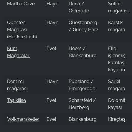
Martha Cave
Hayır
Düna /
Sülfat
Osterode
mağarası
Questen
Hayır
Questenberg
Karstik
Mağarası
/ Güney Harz
mağara
(Heckersloch)
Kum
Evet
Heers /
Elle
Mağaraları
Blankenburg
işlenmiş
kumtaşı
kayaları
Demirci
Hayır
Rübeland /
Sarkıt
mağarası
Elbingerode
mağara
Taş kilise
Evet
Scharzfeld /
Dolomit
Herzberg
kayası
Volkmarskeller
Evet
Blankenburg
Kireçtaşı