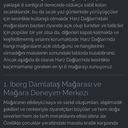
yaklaşık 8 santigrat derecede oldukça sabit kalan
Name:
sıcaklıklarıdır; bu da sıcak yaz günlerinde yürüyüşçüler
_fbp, fr, _fbq, fbq
için kesinlikle kullanışlı olmalıdır. Harz Dağları'ndaki
mağaraların bazıları ziyarete açık olup turistler ve tatilciler
Provider:
için popüler bir yer olsa da, diğerleri kapalı kalmakta ve
Facebook Ireland Ltd.
keşfedilmemiş sırlarını korumaktadır. Harz Dağları'nda
Purpose:
hangi mağaraların açık olduğunu ve hangilerinin
Reklam ölçümü ve pazarlaması
olmadığını makalenin sonundaki tabloda bulabilirsiniz.
Ancak aşağıda ilk olarak Harz Dağları'nda kesinlikle
Cookie duration:
kaçırmamanız gereken en iyi 6 mağarayı sunuyoruz.
3 ay - 1 yıl
1. Iberg Damlataş Mağarası ve
İSTATISTIKLER
Mağara Deneyim Merkezi
İstatistik Çerezleri anonim olarak bilgi toplar. Bu
Mağaranın etkileyici kaya ve sarkıt oluşumları, alışılmadık
bilgiler, ziyaretçilerimizin web sitemizi nasıl
şekilleri ve renkleriyle ziyaretçileri büyüler ve hem doğa
kullandığını anlamamıza yardımcı olur.
severleri hem de tarih meraklılarını etkisi altına alır.
Özellikle çocuklar yeraltındaki masalsı krallık karşısında
Google Analytics