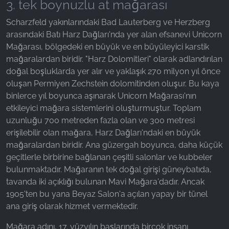
3. tek boynuzlu at mağarası
Scharzfeld yakınlarındaki Bad Lauterberg ve Herzberg
arasındaki Batı Harz Dağları'nda yer alan efsanevi Unicorn
Mağarası, bölgedeki en büyük ve en büyüleyici karstik
mağaralardan biridir. "Harz Dolomitleri" olarak adlandırılan
doğal boşluklarda yer alır ve yaklaşık 270 milyon yıl önce
oluşan Permiyen Zechstein dolomitinden oluşur. Bu kaya
binlerce yıl boyunca aşınarak Unicorn Mağarası'nın
etkileyici mağara sistemlerini oluşturmuştur. Toplam
uzunluğu 700 metreden fazla olan ve 300 metresi
erişilebilir olan mağara, Harz Dağları'ndaki en büyük
mağaralardan biridir. Ana güzergah boyunca, daha küçük
geçitlerle birbirine bağlanan çeşitli salonlar ve kubbeler
bulunmaktadır. Mağaranın tek doğal girişi güneybatıda,
tavanda iki açıklığı bulunan Mavi Mağara'dadır. Ancak
1905'ten bu yana Beyaz Salon'a açılan yapay bir tünel
ana giriş olarak hizmet vermektedir.
Mağara adını, 17. yüzyılın başlarında birçok insanı