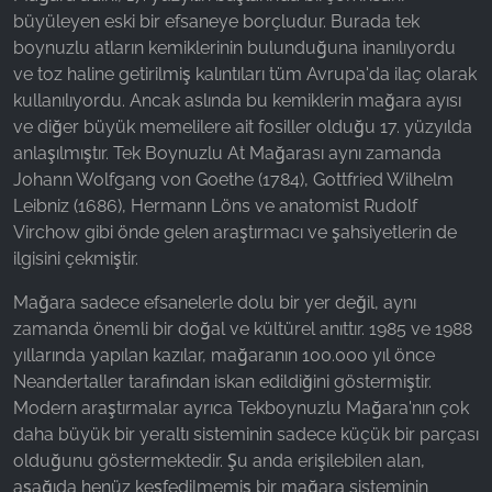
büyüleyen eski bir efsaneye borçludur. Burada tek
boynuzlu atların kemiklerinin bulunduğuna inanılıyordu
ve toz haline getirilmiş kalıntıları tüm Avrupa'da ilaç olarak
kullanılıyordu. Ancak aslında bu kemiklerin mağara ayısı
ve diğer büyük memelilere ait fosiller olduğu 17. yüzyılda
anlaşılmıştır. Tek Boynuzlu At Mağarası aynı zamanda
Johann Wolfgang von Goethe (1784), Gottfried Wilhelm
Leibniz (1686), Hermann Löns ve anatomist Rudolf
Virchow gibi önde gelen araştırmacı ve şahsiyetlerin de
ilgisini çekmiştir.
Mağara sadece efsanelerle dolu bir yer değil, aynı
zamanda önemli bir doğal ve kültürel anıttır. 1985 ve 1988
yıllarında yapılan kazılar, mağaranın 100.000 yıl önce
Neandertaller tarafından iskan edildiğini göstermiştir.
Modern araştırmalar ayrıca Tekboynuzlu Mağara'nın çok
daha büyük bir yeraltı sisteminin sadece küçük bir parçası
olduğunu göstermektedir. Şu anda erişilebilen alan,
aşağıda henüz keşfedilmemiş bir mağara sisteminin