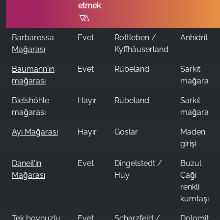
etmek
Barbarossa
Evet
Rottleben /
Anhidrit
Mağarası
Kyffhäuserland
Baumann'ın
Evet
Rübeland
Sarkıt
mağarası
mağara
Bielshöhle
Hayır
Rübeland
Sarkıt
mağarası
mağara
Ayı Mağarası
Hayır
Goslar
Maden
girişi
Daneil'in
Evet
Dingelstedt /
Buzul
Mağarası
Huy
Çağı
renkli
kumtaşı
Tek boynuzlu
Evet
Scharzfeld /
Dolomit