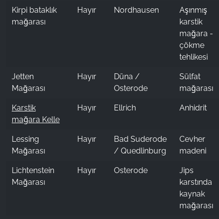
Kirpi bataklık
Hayır
Nordhausen
Aşınmış
mağarası
karstik
mağara -
çökme
tehlikesi
Jetten
Hayır
Düna /
Sülfat
Mağarası
Osterode
mağarası
Karstik
Hayır
Ellrich
Anhidrit
mağara Kelle
Lessing
Hayır
Bad Suderode
Cevher
Mağarası
/ Quedlinburg
madeni
Lichtenstein
Hayır
Osterode
Jips
Mağarası
karstında
kaynak
mağarası