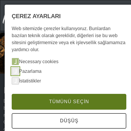
ÇEREZ AYARLARI
Web sitemizde çerezler kullanıyoruz. Bunlardan
bazıları teknik olarak gereklidir, diğerleri ise bu web
sitesini geliştirmemize veya ek işlevsellik sağlamamıza
yardımcı olur.
Necessary cookies
Pazarlama
İstatistikler
Harz Dağları'ndaki Mağaralar
Dünyanın her yerinde mağaralar özellikle mistik,
TÜMÜNÜ SEÇIN
büyüleyici ve heyecan verici olarak kabul edilir, bu
nedenle de pek çok seyahatin gözde yerlerindendir.
DÜŞÜŞ
Özellikle görkemli dağ manzarası ve milli parkın sık
ormanlarıyla bilinen Harz Dağları'nda, yeraltında