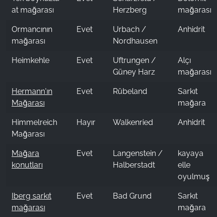
at mağarası
Herzberg
mağarası
Ormancının
Evet
Urbach /
Anhidrit
mağarası
Nordhausen
Heimkehle
Evet
Uftrungen /
Alçı
Güney Harz
mağarası
Hermann'ın
Evet
Rübeland
Sarkıt
Mağarası
mağara
Himmelreich
Hayır
Walkenried
Anhidrit
Mağarası
Mağara
Evet
Langenstein /
kayaya
konutları
Halberstadt
elle
oyulmuş
Iberg sarkıt
Evet
Bad Grund
Sarkıt
mağarası
mağara