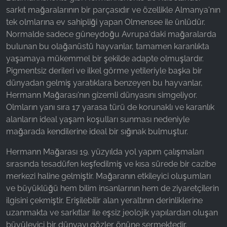
sarkıt mağaralarının bir parçasıdır ve özellikle Almanya'nın
tek olmlarına ev sahipliği yapan Olmensee ile ünlüdür.
Normalde sadece güneydoğu Avrupa'daki mağaralarda
bulunan bu olağanüstü hayvanlar, tamamen karanlıkta
yaşamaya mükemmel bir şekilde adapte olmuşlardır.
Pigmentsiz derileri ve ilkel görme yetileriyle başka bir
dünyadan gelmiş yaratıklara benzeyen bu hayvanlar,
Hermann Mağarası'nın gizemli dünyasını simgeliyor.
Olmların yanı sıra 17 yarasa türü de korunaklı ve karanlık
alanların ideal yaşam koşulları sunması nedeniyle
mağarada kendilerine ideal bir sığınak bulmuştur.
Hermann Mağarası 19. yüzyılda yol yapım çalışmaları
sırasında tesadüfen keşfedilmiş ve kısa sürede bir cazibe
merkezi haline gelmiştir. Mağaranın etkileyici oluşumları
ve büyüklüğü hem bilim insanlarının hem de ziyaretçilerin
ilgisini çekmiştir. Erişilebilir alan yeraltının derinliklerine
uzanmakta ve sarkıtlar ile eşsiz jeolojik yapılardan oluşan
büyüleyici bir dünyayı gözler önüne sermektedir.