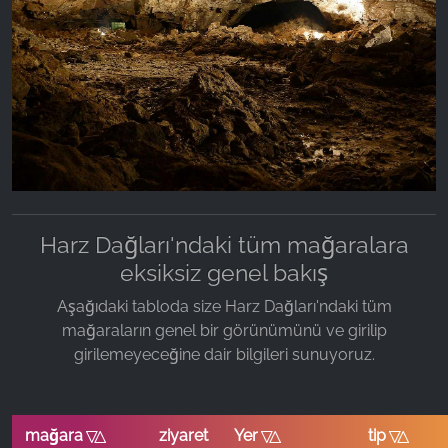
Harz Dağları'ndaki tüm mağaralara
eksiksiz genel bakış
Aşağıdaki tabloda size Harz Dağları'ndaki tüm
mağaraların genel bir görünümünü ve girilip
girilemeyeceğine dair bilgileri sunuyoruz.
mağara
ziyaret etmek
Yer
tip
Sort ascending by
Sort ascending by
Sort ascending by
Sort ascen
mağara
ziyaret
Yer
tip