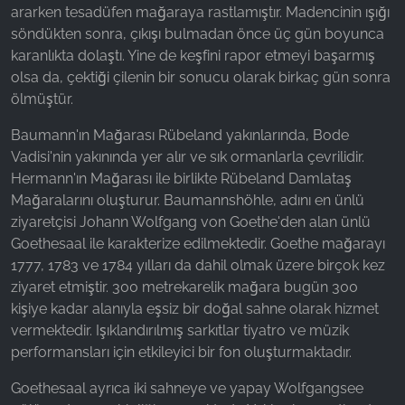
ararken tesadüfen mağaraya rastlamıştır. Madencinin ışığı
söndükten sonra, çıkışı bulmadan önce üç gün boyunca
karanlıkta dolaştı. Yine de keşfini rapor etmeyi başarmış
olsa da, çektiği çilenin bir sonucu olarak birkaç gün sonra
ölmüştür.
Baumann'ın Mağarası Rübeland yakınlarında, Bode
Vadisi'nin yakınında yer alır ve sık ormanlarla çevrilidir.
Hermann'ın Mağarası ile birlikte Rübeland Damlataş
Mağaralarını oluşturur. Baumannshöhle, adını en ünlü
ziyaretçisi Johann Wolfgang von Goethe'den alan ünlü
Goethesaal ile karakterize edilmektedir. Goethe mağarayı
1777, 1783 ve 1784 yılları da dahil olmak üzere birçok kez
ziyaret etmiştir. 300 metrekarelik mağara bugün 300
kişiye kadar alanıyla eşsiz bir doğal sahne olarak hizmet
vermektedir. Işıklandırılmış sarkıtlar tiyatro ve müzik
performansları için etkileyici bir fon oluşturmaktadır.
Goethesaal ayrıca iki sahneye ve yapay Wolfgangsee