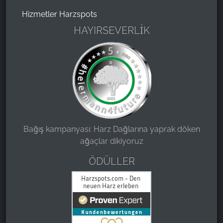
Hizmetler Harzspots
HAYIRSEVERLİK
Bağış kampanyası: Harz Dağlarına yaprak döken
ağaçlar dikiyoruz
ÖDÜLLER