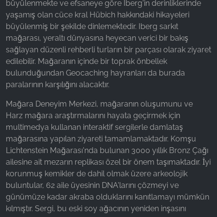
büyülenmekte ve efsaneye göre Iberg'in derinliklerinde
yaşamış olan cüce kral Hübich hakkındaki hikayeleri
Name:
_ga, _gid, _gac_gb_
büyülenmiş bir şekilde dinlemektedir. Iberg sarkıt
mağarası, yeraltı dünyasına heyecan verici bir bakış
Provider:
sağlayan düzenli rehberli turların bir parçası olarak ziyaret
Google LLC
edilebilir. Mağaranın içinde bir toprak önbellek
bulunduğundan Geocaching hayranları da burada
Purpose:
Web sitesi kullanımına ilişkin istatistiklerin
paralarının karşılığını alacaktır.
toplanması
Mağara Deneyim Merkezi, mağaranın oluşumunu ve
Cookie duration:
Harz mağara araştırmalarını hayata geçirmek için
24 saat - 2 yıl
multimedya kullanan interaktif sergilerle damlataş
mağarasına yapılan ziyareti tamamlamaktadır. Komşu
Lichtenstein Mağarası'nda bulunan 3000 yıllık Bronz Çağı
ailesine ait mezarın replikası özel bir önem taşımaktadır. İyi
korunmuş kemikler de dahil olmak üzere arkeolojik
buluntular, 62 aile üyesinin DNA'larını çözmeyi ve
günümüze kadar akraba olduklarını kanıtlamayı mümkün
kılmıştır. Sergi, bu eski soy ağacının yeniden inşasını