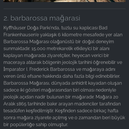
2. barbarossa mağarasi
Kyffhäuser Doğa Parkı'nda, tuzlu su kaplıcası Bad
Frankenhausen'e yaklaşık 6 kilometre mesafede yer alan
Barbarossa Mağarası olağanüstü bir doğal deneyim
sunmaktadır. 15.000 metrekarelik etkileyici bir alanı
kaplayan mağarada ziyaretçiler, heyecan verici bir
maceraya atılarak bölgenin jeolojik tarihini öğrenebilir ve
İmparator I. Frederick Barbarossa ve mağaraya adını
veren ünlü efsane hakkında daha fazla bilgi edinebilirler.
Barbarossa Mağarası, dünyada anhidrit kayadan oluşan
sadece iki gösteri mağarasından biri olması nedeniyle
jeolojik açıdan nadir bulunan bir mağaradır. Mağara 20
Aralık 1865 tarihinde bakır arayan madenciler tarafından
tesadüfen keşfedilmiştir. Keşfinden sadece birkaç hafta
sonra mağara ziyarete açılmış ve o zamandan beri büyük
bir popülerliğe sahip olmuştur.