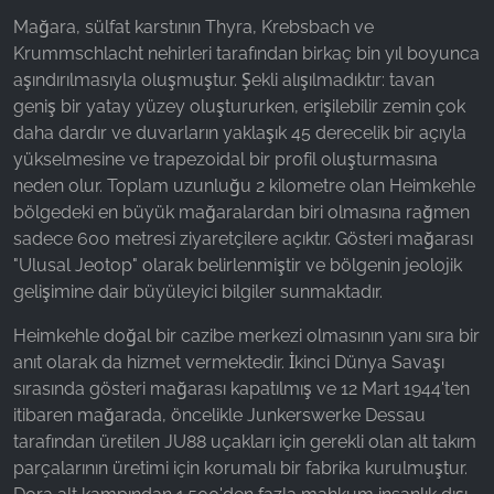
Mağara, sülfat karstının Thyra, Krebsbach ve
Krummschlacht nehirleri tarafından birkaç bin yıl boyunca
aşındırılmasıyla oluşmuştur. Şekli alışılmadıktır: tavan
geniş bir yatay yüzey oluştururken, erişilebilir zemin çok
daha dardır ve duvarların yaklaşık 45 derecelik bir açıyla
yükselmesine ve trapezoidal bir profil oluşturmasına
neden olur. Toplam uzunluğu 2 kilometre olan Heimkehle
bölgedeki en büyük mağaralardan biri olmasına rağmen
sadece 600 metresi ziyaretçilere açıktır. Gösteri mağarası
"Ulusal Jeotop" olarak belirlenmiştir ve bölgenin jeolojik
gelişimine dair büyüleyici bilgiler sunmaktadır.
Heimkehle doğal bir cazibe merkezi olmasının yanı sıra bir
anıt olarak da hizmet vermektedir. İkinci Dünya Savaşı
sırasında gösteri mağarası kapatılmış ve 12 Mart 1944'ten
itibaren mağarada, öncelikle Junkerswerke Dessau
tarafından üretilen JU88 uçakları için gerekli olan alt takım
parçalarının üretimi için korumalı bir fabrika kurulmuştur.