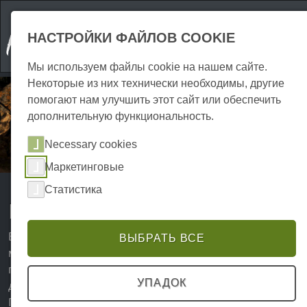
НАСТРОЙКИ ФАЙЛОВ COOKIE
Мы используем файлы cookie на нашем сайте.
Некоторые из них технически необходимы, другие
помогают нам улучшить этот сайт или обеспечить
дополнительную функциональность.
Necessary cookies
Маркетинговые
Статистика
Пещеры в горах Гарц
Во всем мире пещеры считаются особенно
ВЫБРАТЬ ВСЕ
мистическими, увлекательными и захватывающими,
поэтому они всегда являются излюбленным местом
УПАДОК
для многих путешественников. В частности, в горах
Гарц, которые известны многим своими