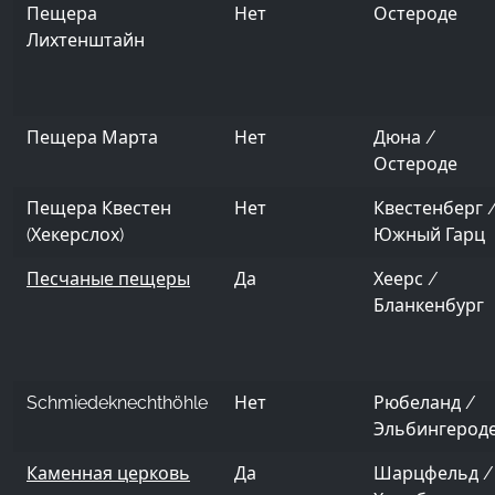
Пещера
Нет
Остероде
Лихтенштайн
Пещера Марта
Нет
Дюна /
Остероде
Пещера Квестен
Нет
Квестенберг 
(Хекерслох)
Южный Гарц
Песчаные пещеры
Да
Хеерс /
Бланкенбург
Schmiedeknechthöhle
Нет
Рюбеланд /
Эльбингерод
Каменная церковь
Да
Шарцфельд /