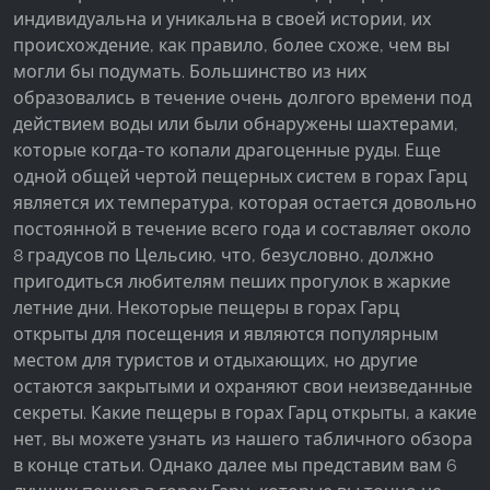
индивидуальна и уникальна в своей истории, их
Facebook Pixel
происхождение, как правило, более схоже, чем вы
Name:
могли бы подумать. Большинство из них
_fbp, fr, _fbq, fbq
образовались в течение очень долгого времени под
действием воды или были обнаружены шахтерами,
Provider:
которые когда-то копали драгоценные руды. Еще
Facebook Ireland Ltd.
одной общей чертой пещерных систем в горах Гарц
Purpose:
является их температура, которая остается довольно
Измерение рекламы и маркетинг
постоянной в течение всего года и составляет около
8 градусов по Цельсию, что, безусловно, должно
Cookie duration:
пригодиться любителям пеших прогулок в жаркие
3 месяца - 1 год
летние дни. Некоторые пещеры в горах Гарц
открыты для посещения и являются популярным
местом для туристов и отдыхающих, но другие
СТАТИСТИКА
остаются закрытыми и охраняют свои неизведанные
Статистические Cookies собирают информацию
секреты. Какие пещеры в горах Гарц открыты, а какие
анонимно. Эта информация помогает нам
нет, вы можете узнать из нашего табличного обзора
понять, как наши посетители используют наш
в конце статьи. Однако далее мы представим вам 6
сайт.