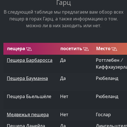
Гарц
В следующей таблице мы предлагаем вам обзор всех
пещер в горах Гарц, а также информацию о том,
можно ли в них заходить или нет.
пещера
посетить
Место
Sort ascending by
Sort ascending by
Sort ascendin
пещера
посетить
Место
Пещера Барбаросса
Да
Роттлебен /
Киффхаузерл
Пещера Бауманна
Да
Рюбеланд
Пещера Бьельшёле
Нет
Рюбеланд
Медвежья пещера
Нет
Гослар
Пещера Данейла
Да
Дингельштед