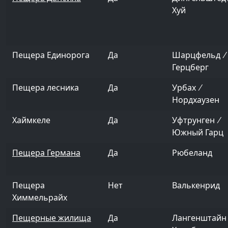
Хуй
Пещера Единорога
Да
Шарцфельд /
Герцберг
Пещера лесника
Да
Урбах /
Нордхаузен
Хаймкеле
Да
Уфтрунген /
Южный Гарц
Пещера Германа
Да
Рюбеланд
Пещера
Нет
Валькенрид
Химмельрайх
Пещерные жилища
Да
Лангенштайн