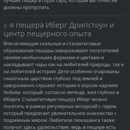
лучших пещер в горах Гарц, которые вы точно не
должны пропустить.
Google Analytics
1-я пещера Иберг Дрипстоун и
Name:
_ga, _gid, _gac_gb_
центр пещерного опыта
Provider:
Впечатляющие скальные и сталактитовые
Google LLC
образования пещеры завораживают посетителей
своими необычными формами и цветами и
Purpose:
Сбор статистических данных об использовании
накладывают чары как на любителей природы, так и
сайта
на любителей истории. Дети особенно очарованы
сказочным царством глубоко под землей и
Cookie duration:
завороженно слушают истории о короле-карлике
24 часа - 2 года
Хюбихе, который, согласно легенде, жил глубоко в
Иберге. Сталактитовую пещеру Иберг можно
посетить в рамках регулярных экскурсий с гидом,
который предлагает увлекательное знакомство с
подземным миром. Любители геокэшинга также
получат здесь удовольствие, ведь в пещере есть