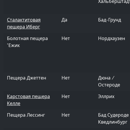
Хальберштад
Сталактитовая
Да
Бад-Грунд
пещера Иберг
Болотная пещера
Нет
Нордхаузен
"Ежик
Пещера Джеттен
Нет
Дюна /
Остероде
Карстовая пещера
Нет
Эллрих
Келле
Пещера Лессинг
Нет
Бад Судероде
Кведлинбург