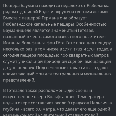
Пещера Баумана находится недалеко от Рюбеланда,
рядом с долиной Боде, и окружена густыми лесами.
Вместе с пещерой Германа она образует
Рюбеландские капельные пещеры. Особенностью
Бауманншёле является знаменитый Гётезал,
названный в честь самого известного посетителя -
Иоганна Вольфганга фон Гёте. Гете посещал пещеру
несколько раз, в том числе в 1777, 1783 и 1784 годах, а
сегодня пещера площадью 300 квадратных метров
служит уникальной природной сценой, вмещающей
до 300 человек. Подсвеченные сталактиты создают
впечатляющий фон для театральных и музыкальных
представлений.
В Гетезале также расположены две сцены и
искусственное озеро Вольфгангзее. Температура
воды в озере составляет около 8 градусов Цельсия, а
глубина - всего 0,8 метра, что делает его еще одной
изюминкой этой удивительной сталактитовой