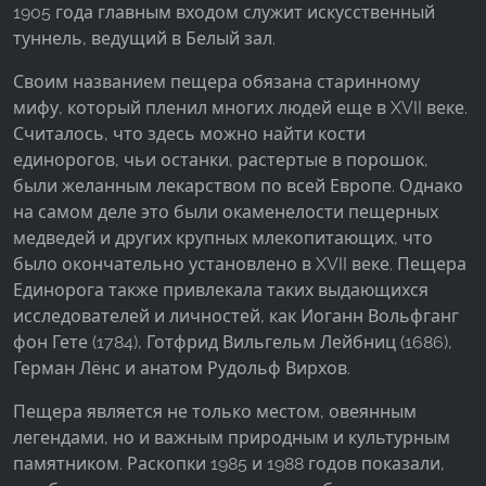
1905 года главным входом служит искусственный
туннель, ведущий в Белый зал.
Своим названием пещера обязана старинному
мифу, который пленил многих людей еще в XVII веке.
Считалось, что здесь можно найти кости
единорогов, чьи останки, растертые в порошок,
были желанным лекарством по всей Европе. Однако
на самом деле это были окаменелости пещерных
медведей и других крупных млекопитающих, что
было окончательно установлено в XVII веке. Пещера
Единорога также привлекала таких выдающихся
исследователей и личностей, как Иоганн Вольфганг
фон Гете (1784), Готфрид Вильгельм Лейбниц (1686),
Герман Лёнс и анатом Рудольф Вирхов.
Пещера является не только местом, овеянным
легендами, но и важным природным и культурным
памятником. Раскопки 1985 и 1988 годов показали,