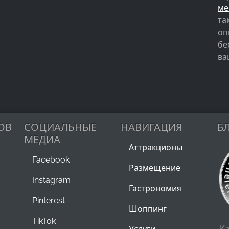
ме
та
оп
бе
ва
ОВ
СОЦИАЛЬНЫЕ
НАВИГАЦИЯ
Б
МЕДИА
Аттракционы
Facebook
Размещение
Instagram
Гастрономия
Pinterest
Шоппинг
TikTok
К