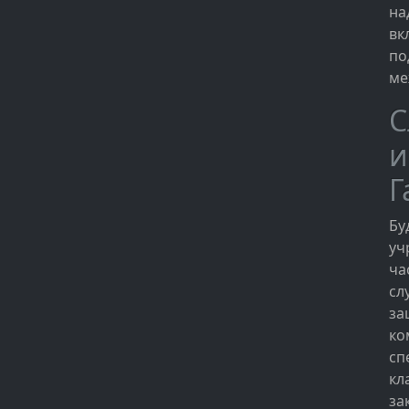
на
вк
по
ме
С
и
Г
Бу
уч
ча
сл
за
ко
сп
кл
за