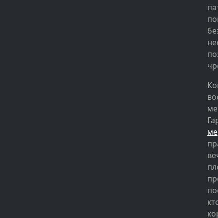
па
по
бе
не
по
чр
Ко
во
ме
Га
ме
пр
ве
пл
пр
по
кт
ко