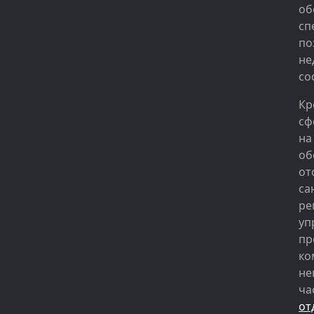
об
сп
по
не
со
Кр
сф
на
об
от
са
ре
уп
пр
ко
не
ча
от