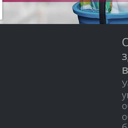
з
в
У
у
о
о
б