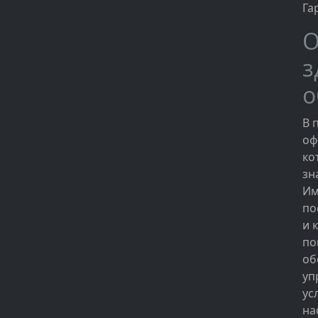
Га
О
з
о
В 
оф
ко
зн
Им
по
и 
по
об
уп
ус
на