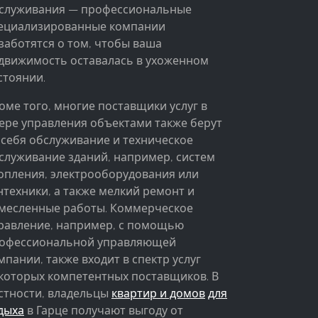
служивания — профессиональные
ециализированные компании
заботятся о том, чтобы ваша
движимость оставалась в ухоженном
стоянии.
оме того, многие поставщики услуг в
ере управления объектами также берут
 себя обслуживание и техническое
служивание зданий, например, систем
опления, электрооборудования или
нтехники, а также мелкий ремонт и
месленные работы. Коммерческое
равление, например, с помощью
офессиональной управляющей
мпании, также входит в спектр услуг
которых компетентных поставщиков. В
стности, владельцы
квартир и домов
для
дыха
в Гарце получают выгоду от