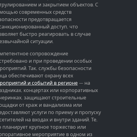
трулированием и закрытием объектов. С
мощью современных средств
зопасности предотвращается
санкционированный доступ, что
зволяет быстро реагировать в случае
езвычайной ситуации.
мпетентное сопровождение
стребовано и при проведении особых
роприятий. Так, службы безопасности
рца обеспечивают охрану всех
роприятий и событий в регионе
— на
аздниках, концертах или корпоративных
черинках, защищают строительные
ощадки от краж и вандализма или
едоставляют услуги по приему и пропуску
сетителей на входах и внутри зданий. Те,
о планирует крупное торжество или
рпоративное мероприятие в одном из