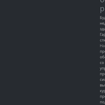
р
Бу
не
зд
Га
сп
Ha
пр
об
со
уп
пр
си
вы
ку
пр
по