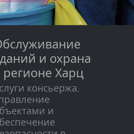
Обслуживание
даний и охрана
 регионе Харц
слуги консьержа,
правление
бъектами и
беспечение
езопасности в