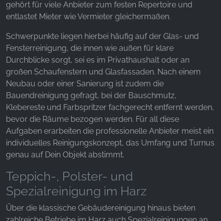
gehört für viele Anbieter zum festen Repertoire und
Facebook Pixel
entlastet Mieter wie Vermieter gleichermaßen.
Name:
Schwerpunkte liegen hierbei häufig auf der Glas- und
_fbp, fr, _fbq, fbq
Fensterreinigung, die innen wie außen für klare
Provider:
Durchblicke sorgt, sei es im Privathaushalt oder an
Facebook Ireland Ltd.
großen Schaufenstern und Glasfassaden. Nach einem
Neubau oder einer Sanierung ist zudem die
Purpose:
Bauendreinigung gefragt, bei der Bauschmutz,
Измерение рекламы и маркетинг
Klebereste und Farbspritzer fachgerecht entfernt werden,
Cookie duration:
bevor die Räume bezogen werden. Für all diese
3 месяца - 1 год
Aufgaben erarbeiten die professionelle Anbieter meist ein
individuelles Reinigungskonzept, das Umfang und Turnus
genau auf Dein Objekt abstimmt.
СТАТИСТИКА
Teppich-, Polster- und
Статистические Cookies собирают информацию
Spezialreinigung im Harz
анонимно. Эта информация помогает нам
понять, как наши посетители используют наш
Über die klassische Gebäudereinigung hinaus bieten
сайт.
zahlreiche Betriebe im Harz auch Spezialreinigungen an,