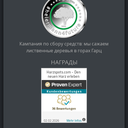
Кампания по сбору средств: мы сажаем
лиственные деревья в горах Гарц
НАГРАДЫ