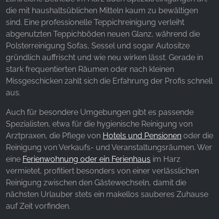
die mit haushaltsüblichen Mitteln kaum zu bewältigen
Google Analytics
sind. Eine professionelle Teppichreinigung verleiht
abgenutzten Teppichböden neuen Glanz, während die
Name:
Polsterreinigung Sofas, Sessel und sogar Autositze
_ga, _gid, _gac_gb_
gründlich auffrischt und wie neu wirken lässt. Gerade in
Provider:
stark frequentierten Räumen oder nach kleinen
Google LLC
Missgeschicken zahlt sich die Erfahrung der Profis schnell
aus.
Purpose:
Сбор статистических данных об использовании
Auch für besondere Umgebungen gibt es passende
сайта
Spezialisten, etwa für die hygienische Reinigung von
Arztpraxen, die Pflege von
Hotels und Pensionen
oder die
Cookie duration:
24 часа - 2 года
Reinigung von Verkaufs- und Veranstaltungsräumen. Wer
eine
Ferienwohnung oder ein Ferienhaus
im Harz
vermietet, profitiert besonders von einer verlässlichen
Reinigung zwischen den Gästewechseln, damit die
nächsten Urlauber stets ein makellos sauberes Zuhause
auf Zeit vorfinden.