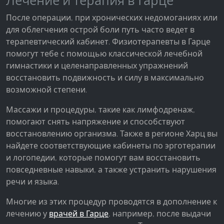
Лечение и терапия в Гарце
Facebook Pixel
После операции, при хронических недомоганиях или
для облегчения острой боли путь часто ведет в
Name:
_fbp, fr, _fbq, fbq
терапевтический кабинет. Физиотерапевты в Гарце
помогут тебе с помощью классической лечебной
Provider:
гимнастики и целенаправленных упражнений
Facebook Ireland Ltd.
восстановить подвижность и силу в максимально
Purpose:
возможной степени.
Измерение рекламы и маркетинг
Массажи и процедуры, такие как лимфодренаж,
Cookie duration:
помогают снять напряжение и способствуют
3 месяца - 1 год
восстановлению организма. Также в регионе Харц вы
найдете соответствующие кабинеты по эрготерапии
и логопедии, которые помогут вам восстановить
СТАТИСТИКА
повседневные навыки, а также устранить нарушения
речи и языка.
Статистические Cookies собирают информацию
анонимно. Эта информация помогает нам
Многие из этих процедур проводятся в дополнение к
понять, как наши посетители используют наш
лечению у
врачей в Гарце
, например, после выдачи
сайт.