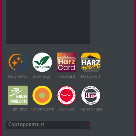
Bett + Bike
Greensign
HarzCard
HARZwert
Highlights
Nationalpark
TourCert
Typisch Harz
Сортировать по