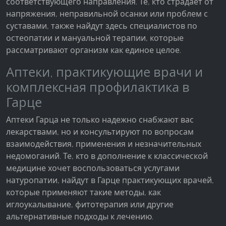
соответствующего направления. Те, кто страдает от
напряжения, неправильной осанки или проблем с
Google Analytics
суставами, также найдут здесь специалистов по
остеопатии и мануальной терапии, которые
Name:
рассматривают организм как единое целое.
_ga, _gid, _gac_gb_
Аптеки, практикующие врачи и
Provider:
Google LLC
комплексная профилактика в
Гарце
Purpose:
Сбор статистических данных об использовании
Аптеки Гарца не только надежно снабжают вас
сайта
лекарствами, но и консультируют по вопросам
Cookie duration:
взаимодействия, применения и незначительных
24 часа - 2 года
недомоганий. Те, кто в дополнение к классической
медицине хочет воспользоваться услугами
натуропатии, найдут в Гарце практикующих врачей,
которые применяют такие методы, как
иглоукалывание, фитотерапия или другие
альтернативные подходы к лечению.