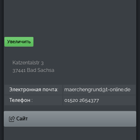
Google Analytics
Name:
_ga, _gid, _gac_gb_
Увеличить
Provider:
Google LLC
Purpose:
Katzentalstr 3
Сбор статистических данных об использовании
37441 Bad Sachsa
сайта
Cookie duration:
Электронная почта:
maerchengrund@t-online.de
24 часа - 2 года
Телефон :
01520 2654377
Сайт