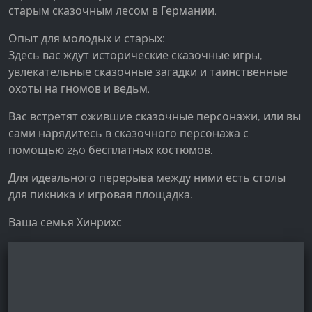
старым сказочным лесом в Германии.
Facebook Pixel
Опыт для молодых и старых:
Name:
Здесь вас ждут исторические сказочные игры,
_fbp, fr, _fbq, fbq
увлекательные сказочные загадки и таинственные
Provider:
охоты на гномов и ведьм.
Facebook Ireland Ltd.
Вас встретят ожившие сказочные персонажи, или вы
Purpose:
сами нарядитесь в сказочного персонажа с
Измерение рекламы и маркетинг
помощью 250 бесплатных костюмов.
Cookie duration:
Для идеального перерыва между ними есть столы
3 месяца - 1 год
для пикника и игровая площадка.
Ваша семья Хинрихс
СТАТИСТИКА
Статистические Cookies собирают информацию
анонимно. Эта информация помогает нам
понять, как наши посетители используют наш
сайт.