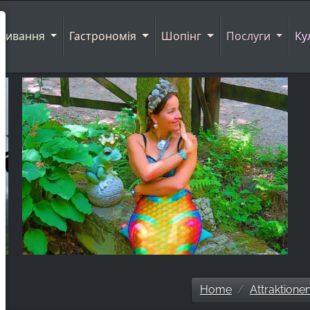
живання
Гастрономія
Шопінг
Послуги
Ку
Home
Attraktione