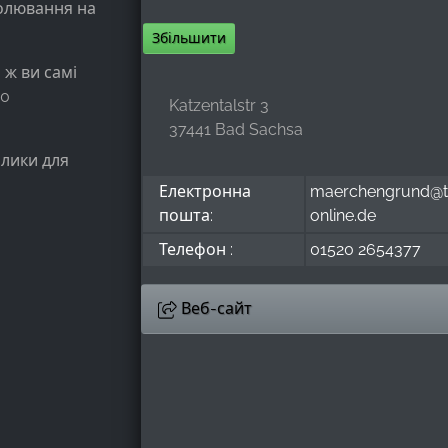
полювання на
Збільшити
 ж ви самі
50
Katzentalstr 3
37441 Bad Sachsa
олики для
Електронна
maerchengrund@t
пошта:
online.de
Телефон :
01520 2654377
Веб-сайт