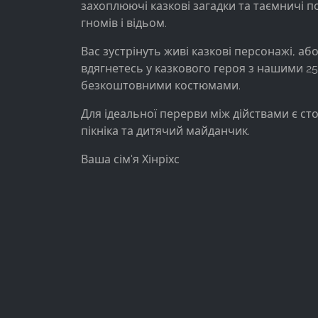
захоплюючі казкові загадки та таємничі 
Provider:
гномів і відьом.
Facebook Ireland Ltd.
Вас зустрінуть живі казкові персонажі, або
Purpose:
вдягнетесь у казкового героя з нашими 2
Вимірювання реклами та
безкоштовними костюмами.
маркетинг
Cookie
Для ідеальної перерви між дійствами є ст
duration:
пікніка та дитячий майданчик.
3 місяці - 1 рік
Ваша сім'я Хінріхс
СТАТИСТИКА
Статистичні файли cookie збирають інформацію
анонімно. Ця інформація допомагає нам
зрозуміти, як наші відвідувачі використовують
наш сайт.
Google Analytics