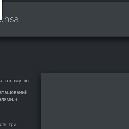
chsa
азковому лісі!
розташований
елями, є
ві ігри,