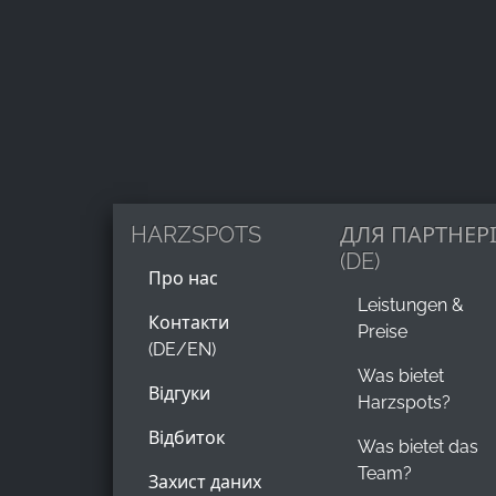
Name:
_ga, _gid, _gac_gb_
Provider:
Google LLC
Purpose:
Збір статистики про використання
веб-сайту
HARZSPOTS
ДЛЯ ПАРТНЕР
Cookie
(DE)
duration:
Про нас
24 години - 2 роки
Leistungen &
Контакти
Preise
(DE/EN)
Was bietet
Відгуки
Harzspots?
Відбиток
Was bietet das
Team?
Захист даних