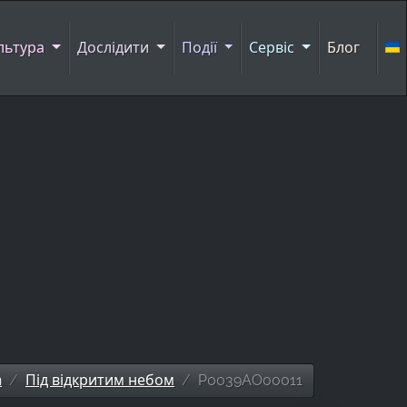
льтура
Дослідити
Події
Сервіс
Блог
n
Під відкритим небом
P0039AO00011