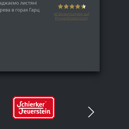
аджаємо листяні
рева в горах Гарц
36
Bewertungen auf
ProvenExpert.com
Harzspots.com - Den neuen Harz
erleben