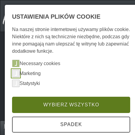
USTAWIENIA PLIKÓW COOKIE
Na naszej stronie internetowej używamy plików cookie.
Niektóre z nich są technicznie niezbędne, podczas gdy
inne pomagają nam ulepszać tę witrynę lub zapewniać
dodatkowe funkcje.
Necessary cookies
Marketing
Statystyki
WYBIERZ WSZYSTKO
SPADEK
Home
Unterkünfte
Hotele i pensjonaty
P0268UH01017