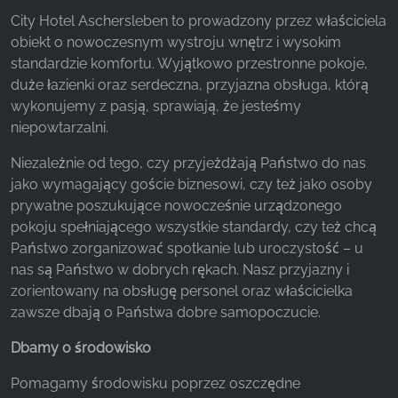
City Hotel Aschersleben to prowadzony przez właściciela
Facebook Pixel
obiekt o nowoczesnym wystroju wnętrz i wysokim
standardzie komfortu. Wyjątkowo przestronne pokoje,
Name:
duże łazienki oraz serdeczna, przyjazna obsługa, którą
_fbp, fr, _fbq, fbq
wykonujemy z pasją, sprawiają, że jesteśmy
Provider:
niepowtarzalni.
Facebook Ireland Ltd.
Niezależnie od tego, czy przyjeżdżają Państwo do nas
Purpose:
jako wymagający goście biznesowi, czy też jako osoby
Pomiar reklam i marketing
prywatne poszukujące nowocześnie urządzonego
pokoju spełniającego wszystkie standardy, czy też chcą
Cookie duration:
Państwo zorganizować spotkanie lub uroczystość – u
3 miesiące - 1 rok
nas są Państwo w dobrych rękach. Nasz przyjazny i
zorientowany na obsługę personel oraz właścicielka
zawsze dbają o Państwa dobre samopoczucie.
STATYSTYKI
Dbamy o środowisko
Statystyczne pliki cookie zbierają informacje
anonimowo. Informacje te pomagają nam
Pomagamy środowisku poprzez oszczędne
zrozumieć, w jaki sposób odwiedzający korzystają