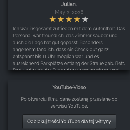
Julian
,
May 2, 2026
Ich war insgesamt zufrieden mit dem Aufenthalt. Das
Personal war freundlich, das Zimmer sauber und
auch die Lage hat gut gepasst. Besonders
angenehm fand ich, dass ein Check-out ganz
entspannt bis 11 Uhr möglich war und es
ausreichend Parkplätze entlang der Straße gab. Bett,
Bad und auch der Fußboden waren gepflegt, und
das ganze Ambiente wirkte auf mich solide und
angenehm. Ein paar Dinge haben aber schon
YouTube-Video
gestört. Der Check-in nur bis 19 Uhr ist für Leute mit
später Anreise wirklich unpraktisch, vor allem wenn
Po otwarciu filmu dane zostaną przesłane do
man die Sommertage für Ausflüge nutzen will. Das
serwisu YouTube.
Zimmer lag auf der Sonnenseite und ohne
Klimaanlage war es dadurch ziemlich warm.
Odblokuj treści YouTube dla tej witryny
Außerdem fand ich es schade, dass es keine