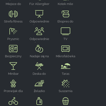
Miejsce do
Für Allergiker
Kotek mile
palenia na
geeignet
widziany
zewnątrz
Strefa fitness
Odpowiednie
Ekspres do
dla imprez
kawy
Prysznic
Odpowiednie
TV
dla grup
Bezpieczny
Nadaje się na
Mikrofalówka
wesela
Minibar
Deska do
Taras
prasowania
Przewijak dla
Żelazko
Suszarnia
niemowląt