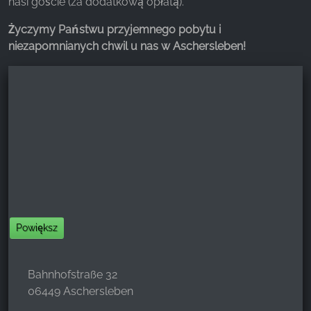
nasi goście (za dodatkową opłatą).
Życzymy Państwu przyjemnego pobytu i
niezapomnianych chwil u nas w Aschersleben!
Powiększ
Bahnhofstraße 32
06449 Aschersleben