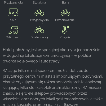
Przyjazny dla
Stojak na
Bar z
rowerzystów
pranie
przekąskami
Sala
Przyjazny dla
Przechowalnia
konferencyjna
rowerów
rowerów
Odkurzacz
Dostępne są
Czajnik
rowery
Hotel położony jest w spokojnej okolicy, a jednocześnie
w dogodnej lokalizacji komunikacyjnej – w pobliżu
dworca kolejowego i autostrady.
W ciągu kilku minut spacerem można dotrzeć do
przytulnego centrum miasta z imponującymi budynkami,
charakteryzującymi się różnorodnością architektoniczną
sięgającą kilku stuleci (szlak architektoniczny). W mieście
znajduje się wiele sklepów prowadzonych przez
właścicieli oraz dobrych lokali gastronomicznych, a także
muzea, kościoły, promenada z najdłuższym