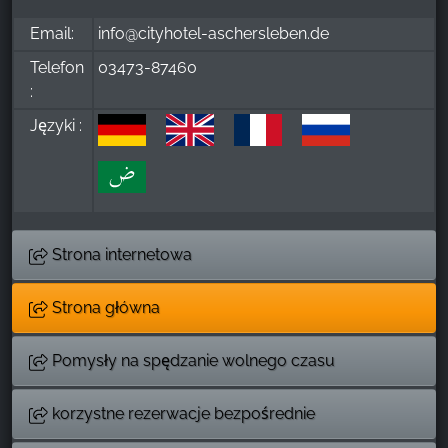
Email:
info@cityhotel-aschersleben.de
Telefon
03473-87460
:
Języki :
Strona internetowa
Strona główna
Pomysły na spędzanie wolnego czasu
korzystne rezerwacje bezpośrednie