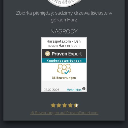
Zbiórka pieniędzy: sadzimy drzewa liściaste w
górach Harz
NAGRODY
36
Bewertungen auf ProvenExpert.com
Harzspots.com - Den neuen Harz