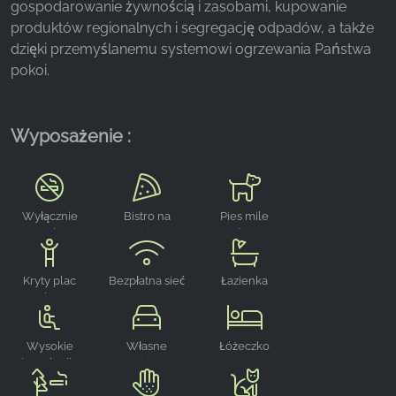
gospodarowanie żywnością i zasobami, kupowanie
z naszej witryny.
produktów regionalnych i segregację odpadów, a także
dzięki przemyślanemu systemowi ogrzewania Państwa
Google Analytics
pokoi.
Name:
_ga, _gid, _gac_gb_
Wyposażenie :
Provider:
Google LLC
Purpose:
Zbieranie statystyk dotyczących korzystania z
Wyłącznie
Bistro na
Pies mile
osoby
miejscu
widziany
witryny
niepalące
Cookie duration:
Kryty plac
Bezpłatna sieć
Łazienka
24 godziny - 2 lata
zabaw
WLAN
Wysokie
Własne
Łóżeczko
krzesło dla
miejsce
turystyczne
dzieci
parkingowe
dla dzieci