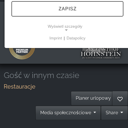
ZAPISZ
Burggasthof Hohnstein
Wyświetl szczegóły
Imprint
|
Datapolicy
NECESSARY COOKIES
Te pliki cookie umożliwiają podstawową
funkcjonalność i są niezbędne do korzystania z
witryny.
Gość w innym czasie
Restauracje
MARKETING
Planer urlopowy
♡
Marketingowe pliki cookie są wykorzystywane
przez strony trzecie do wyświetlania
Media społecznościowe
Share
spersonalizowanych reklam. Robią to poprzez
śledzenie odwiedzających na różnych stronach
internetowych.