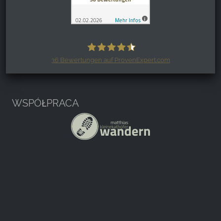
36
Bewertungen auf ProvenExpert.com
Harzspots.com - Den neuen Harz
erleben
WSPÓŁPRACA