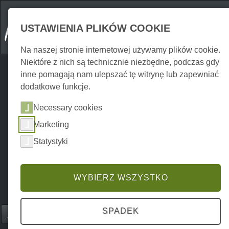
USTAWIENIA PLIKÓW COOKIE
Na naszej stronie internetowej używamy plików cookie.
Niektóre z nich są technicznie niezbędne, podczas gdy
inne pomagają nam ulepszać tę witrynę lub zapewniać
dodatkowe funkcje.
Necessary cookies
Marketing
Statystyki
WYBIERZ WSZYSTKO
SPADEK
Home
Gastronomie
Restauracje
P0194GR00344