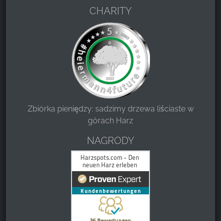
CHARITY
Zbiórka pieniędzy: sadzimy drzewa liściaste w
górach Harz
NAGRODY