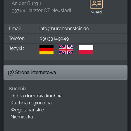
An der Burg 1
99768 Harztor OT Neustadt
vCard
Email:
info@burghohnstein.de
Telefon :
03633149049
Języki :
Strona internetowa
Kuchnia :
Dobra domowa kuchnia
Kuchnia regionalna
Wegetariańskie
Niemiecka