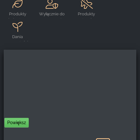
z naszej witryny.
Produkty
Wyłącznie do
Produkty
Google Analytics
ekologiczne
rezerwacji
regionalne
Name:
Dania
_ga, _gid, _gac_gb_
wegetariańskie
Provider:
Google LLC
Purpose:
Zbieranie statystyk dotyczących korzystania z
witryny
Cookie duration:
24 godziny - 2 lata
Powiększ