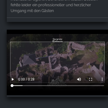
fehlte leider ein professioneller und herzlicher
Umgang mit den Gästen
Rinchen Heilige
,
Jan 1, 2026
Wir waren Silvester und Neujahr zum Essen auf der
Burg. Das Ambiente ist total liebevoll und die
Menschen auf die man dort trifft ebenso. Das Essen
war total lecker und Silvester gab es einen richtig
leckeren Gruß aus der Küche. Neujahr hatten die
Kinder spezielle Wünsche auf die so toll
eingegangen und die unheimlich liebevoll umgesetzt
wurden. Wir können das Restaurant mit bestem
Gewissen empfehlen, haben uns sehr wohl gefühlt
und werden sicher wieder kommen wenn wir in der
Nähe sind.