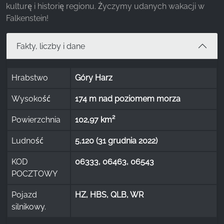
kulturę i historię regionu. Życzymy udanych wakacji w
Falkenstein!
Fakty, liczby i dane
Hrabstwo
Góry Harz
Wysokość
174 m nad poziomem morza
Powierzchnia
102,97 km²
Ludność
5,120 (31 grudnia 2022)
KOD
06333, 06463, 06543
POCZTOWY
Pojazd
HZ, HBS, QLB, WR
silnikowy.