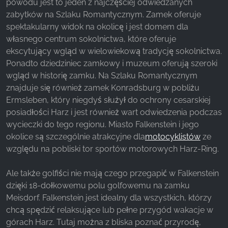
powodu jest to jeden z najczęściej odwiedzanych
z naszej witryny.
zabytków na Szlaku Romantycznym. Zamek oferuje
spektakularny widok na okolicę i jest domem dla
Google Analytics
własnego centrum sokolnictwa, które oferuje
ekscytujący wgląd w wielowiekową tradycję sokolnictwa.
Name:
Ponadto dziedziniec zamkowy i muzeum oferują szeroki
_ga, _gid, _gac_gb_
wgląd w historię zamku. Na Szlaku Romantycznym
Provider:
znajduje się również zamek Konradsburg w pobliżu
Google LLC
Ermsleben, który niegdyś służył do ochrony cesarskiej
posiadłości Harz i jest również wart odwiedzenia podczas
Purpose:
Zbieranie statystyk dotyczących korzystania z
wycieczki do tego regionu. Miasto Falkenstein i jego
witryny
okolice są szczególnie atrakcyjne dla
motocyklistów
ze
względu na pobliski tor sportów motorowych Harz-Ring.
Cookie duration:
24 godziny - 2 lata
Ale także golfiści nie mają czego przegapić w Falkenstein
dzięki 18-dołkowemu polu golfowemu na zamku
Meisdorf. Falkenstein jest idealny dla wszystkich, którzy
chcą spędzić relaksujące lub pełne przygód wakacje w
górach Harz. Tutaj można z bliska poznać przyrodę,