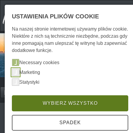
USTAWIENIA PLIKÓW COOKIE
Na naszej stronie internetowej używamy plików cookie.
Niektóre z nich są technicznie niezbędne, podczas gdy
inne pomagają nam ulepszać tę witrynę lub zapewniać
dodatkowe funkcje.
Necessary cookies
Marketing
Statystyki
Home
Erkunden
Miasta i resorty
P0017ES00976
WYBIERZ WSZYSTKO
Falkenstein / Harz
SPADEK