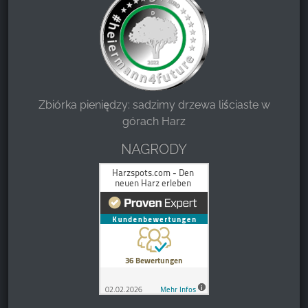
Zbiórka pieniędzy: sadzimy drzewa liściaste w
górach Harz
NAGRODY