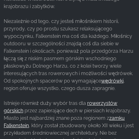
krajobrazu i zabytków.
Facebook Pixel
Niezależnie od tego, czy jesteś miłośnikiem historii,
Name:
przyrody, czy po prostu szukasz relaksującego
_fbp, fr, _fbq, fbq
wypoczynku, Falkenstein ma coś dla każdego. Miłośnicy
outdooru w szczególności znajdą coś dla siebie w
Provider:
Facebook Ireland Ltd.
Falkenstein i okolicach, ponieważ pola przedgórza Harzu
łączą się z niskim pasmem górskim wschodniego
Purpose:
płaskowyżu Dolnego Harzu, co z kolei tworzy wiele
Pomiar reklam i marketing
interesujących tras rowerowych i możliwości wędrówek.
Od spokojnych spacerów po wymagające
wędrówki
,
Cookie duration:
3 miesiące - 1 rok
region oferuje wszystko, czego dusza zapragnie.
Istnieje również duży wybór tras dla
rowerzystów
górskich
przez zapierające dech w piersiach krajobrazy.
STATYSTYKI
Miasto jest najbardziej znane poza regionem z
zamku
Statystyczne pliki cookie zbierają informacje
Falkenstein
, który został zbudowany około XII wieku i jest
anonimowo. Informacje te pomagają nam
przykładem średniowiecznej architektury. Nie bez
zrozumieć, w jaki sposób odwiedzający korzystają