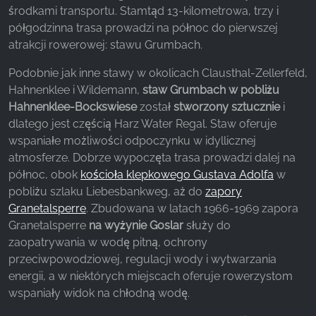
środkami transportu. Stamtąd 13-kilometrowa, trzy i
półgodzinna trasa prowadzi na północ do pierwszej
Facebook Pixel
atrakcji rowerowej: stawu Grumbach.
Name:
Podobnie jak inne stawy w okolicach Clausthal-Zellerfeld,
_fbp, fr, _fbq, fbq
Hahnenklee i Wildemann,
staw Grumbach w pobliżu
Provider:
Hahnenklee-Bockswiese
został
stworzony sztucznie
i
Facebook Ireland Ltd.
dlatego jest częścią Harz Water Regal. Staw oferuje
wspaniałe możliwości odpoczynku w idyllicznej
Purpose:
Pomiar reklam i marketing
atmosferze.
Dobrze wypoczęta trasa prowadzi dalej na
północ, obok
kościoła klepkowego Gustava Adolfa
w
Cookie duration:
pobliżu szlaku Liebesbankweg, aż do
zapory
3 miesiące - 1 rok
Granetalsperre
. Zbudowana w latach 1966-1969 zapora
Granetalsperre
na wyżynie Goslar
służy do
zaopatrywania w wodę pitną, ochrony
STATYSTYKI
przeciwpowodziowej, regulacji wody i wytwarzania
energii, a w niektórych miejscach oferuje rowerzystom
Statystyczne pliki cookie zbierają informacje
wspaniały widok na chłodną wodę.
anonimowo. Informacje te pomagają nam
zrozumieć, w jaki sposób odwiedzający korzystają