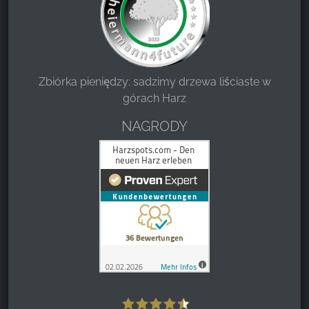
Zbiórka pieniędzy: sadzimy drzewa liściaste w
górach Harz
NAGRODY