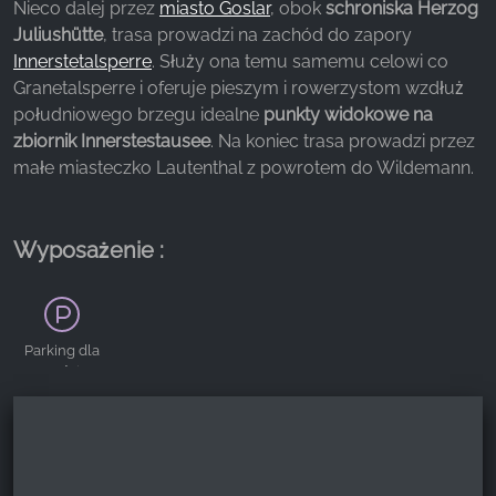
Nieco dalej przez
miasto Goslar
, obok
schroniska Herzog
z naszej witryny.
Juliushütte
, trasa prowadzi na zachód do zapory
Innerstetalsperre
. Służy ona temu samemu celowi co
Google Analytics
Granetalsperre i oferuje pieszym i rowerzystom wzdłuż
południowego brzegu idealne
punkty widokowe na
Name:
_ga, _gid, _gac_gb_
zbiornik Innerstestausee
. Na koniec trasa prowadzi przez
małe miasteczko Lautenthal z powrotem do Wildemann.
Provider:
Google LLC
Purpose:
Wyposażenie :
Zbieranie statystyk dotyczących korzystania z
witryny
Cookie duration:
Parking dla
24 godziny - 2 lata
gości