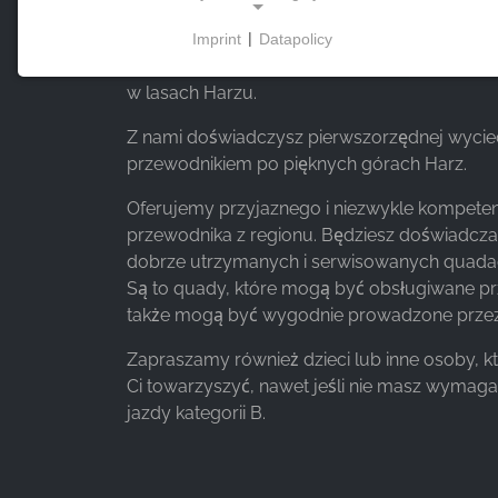
Zapraszamy do załogi, która oferuje nie tyl
Imprint
|
Datapolicy
NECESSARY COOKIES
ale także mnóstwo akcji, adrenaliny i najpiękn
Te pliki cookie umożliwiają podstawową
w lasach Harzu.
funkcjonalność i są niezbędne do korzystania z
Z nami doświadczysz pierwszorzędnej wycie
witryny.
przewodnikiem po pięknych górach Harz.
Oferujemy przyjaznego i niezwykle kompete
przewodnika z regionu. Będziesz doświadcza
MARKETING
dobrze utrzymanych i serwisowanych quada
Marketingowe pliki cookie są wykorzystywane
Są to quady, które mogą być obsługiwane pr
przez strony trzecie do wyświetlania
także mogą być wygodnie prowadzone przez
spersonalizowanych reklam. Robią to poprzez
śledzenie odwiedzających na różnych stronach
Zapraszamy również dzieci lub inne osoby, k
internetowych.
Ci towarzyszyć, nawet jeśli nie masz wyma
jazdy kategorii B.
Facebook Pixel
Name: