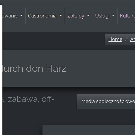
rowanie
Gastronomia
Zakupy
Usługi
Kultu
Home
At
durch den Harz
a, zabawa, off-
Media społecznościow