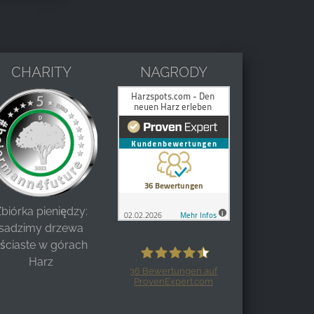
CHARITY
NAGRODY
biórka pieniędzy:
sadzimy drzewa
liściaste w górach
Harz
36
Bewertungen auf
ProvenExpert.com
Harzspots.com - Den neuen Harz