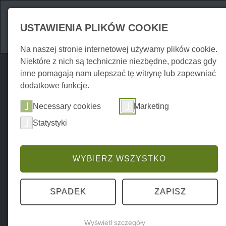
Atrakcje
Zakwate
USTAWIENIA PLIKÓW COOKIE
Na naszej stronie internetowej używamy plików cookie.
Niektóre z nich są technicznie niezbędne, podczas gdy
inne pomagają nam ulepszać tę witrynę lub zapewniać
dodatkowe funkcje.
Necessary cookies
Marketing
Geführte Quadtouren 
Statystyki
WYBIERZ WSZYSTKO
Przygoda, akcja, adrenalin
road
SPADEK
ZAPISZ
Na zewnątrz
Wyświetl szczegóły
Witamy w JK Quadrenalin.