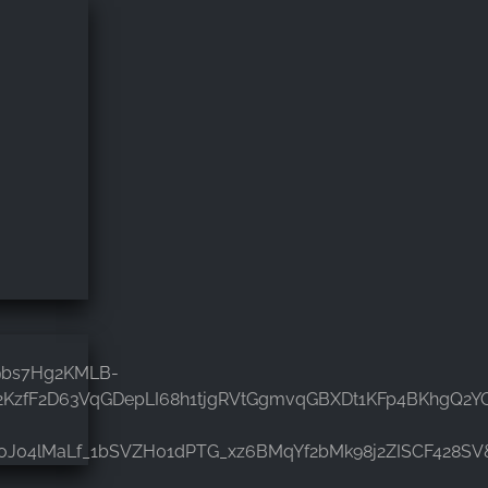
9bs7Hg2KMLB-
KzfF2D63VqGDepLI68h1tjgRVtGgmvqGBXDt1KFp4BKhgQ2YQ
J04lMaLf_1bSVZH01dPTG_xz6BMqYf2bMk98j2ZISCF428SV&q