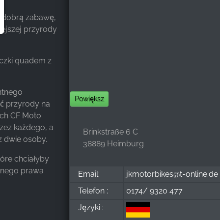
ko dobrą zabawę,
iejszej przyrody
czki quadem z
ntnego
Powiększ
ć przyrody na
ch CF Moto.
zez każdego, a
Brinkstraße 6 C
 dwie osoby.
38889 Heimburg
tóre chciałyby
ganego prawa
Email:
jkmotorbikes@t-online.de
Telefon :
0174/ 9320 477
Języki :