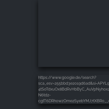
https://www.google.de/search?
sca_esv=255bbd3e2019d6ad&si=APYL
4tSoTdxuOx8BdRvHbByC_AuVpNyh0x2
N6td2-
cgtT6DRhowzOme2SyebYMJ7tXBRo__o