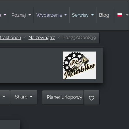
ra
Poznaj
Wydarzenia
Serwisy
Blog
traktionen
Na zewnątrz
P0273AO00839
e
Share
Planer urlopowy
♡