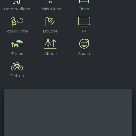
Google Analytics
Hond welkom
Gratis WLAN
Eigen
parkeerplaats
Name:
_ga, _gid, _gac_gb_
Rookruimte
Douche
TV
Provider:
buiten
Google LLC
Purpose:
Terras
Alleen
Sauna
Verzamelen van statistieken over websitegebruik
volwassenen
Cookie duration:
Fietsen
24 uur - 2 jaar
beschikbaar