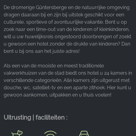
Facebook Pixel
De dromerige Güntersberge en de natuurrijke omgeving
dragen daaraan bij en zijn bij uitstek geschikt voor een
Name:
culturele, sportieve of avontuurlijke vakantie. Bent u op
_fbp, fr, _fbq, fbq
zoek naar een time-out van de kinderen of kleinkinderen,
Provider:
wilt u uw huwelijksreis ongestoord doorbrengen of zoekt
Facebook Ireland Ltd.
u gewoon een hotel zonder de drukte van kinderen? Dan
bent u bij ons aan het juiste adres!
Purpose:
Advertentiemeting en marketing
Als een van de mooiste en meest traditionele
Cookie duration:
vakwerkhuizen van de stad biedt ons hotel u 24 kamers in
3 maanden - 1 jaar
verschillende categorieën. Alle kamers zijn uitgerust met
douche, wc, satelliet-tv en een aparte zithoek. Hier kunt u
gewoon aankomen, uitpakken en u thuis voelen!
STATISTIEKEN
Cookies voor statistieken verzamelen anoniem
Uitrusting | faciliteiten :
informatie. Deze informatie helpt ons te begrijpen
hoe onze bezoekers onze website gebruiken.