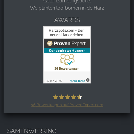
Geldinzamelingsactie:
We planten loofbomen in de Harz
AWARDS
36
Bewertungen auf ProvenExpert.com
Harzspots.com - Den neuen Harz
erleben
SAMENWERKING