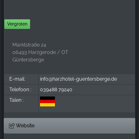
Vergroten
Marktstraße 24
06493 Harzgerode / OT
Güntersberge
E-mail:
info@harzhotel-guentersberge.de
Telefoon :
039488 79240
Talen :
Website