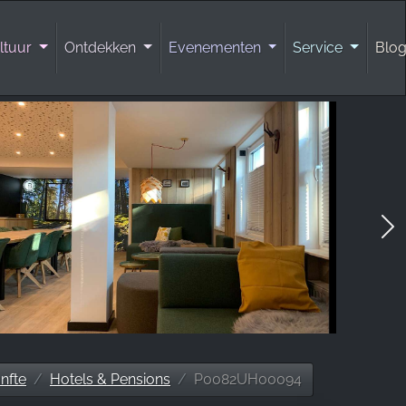
ltuur
Ontdekken
Evenementen
Service
Blo
nfte
Hotels & Pensions
P0082UH00094