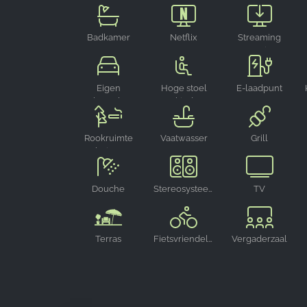
Badkamer
Netflix
Streaming
streamen
Sonstige
Eigen
Hoge stoel
E-laadpunt
parkeerplaats
voor kinderen
Rookruimte
Vaatwasser
Grill
buiten
Douche
Stereosysteem
TV
Terras
Fietsvriendelijk
Vergaderzaal