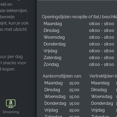
eid en
le lekkernijen.
 bereide
Openingstijden receptie of (tel.) beschi
ijnt, kun je ook
Maandag
08:00 - 18:00
as met uitzicht
Dinsdag
08:00 - 18:00
Woensdag
08:00 - 18:00
Donderdag
08:00 - 18:00
Vrijdag
08:00 - 18:00
 uur per dag
Zaterdag
08:00 - 18:00
en snacks voor
Zondag
08:00 - 18:00
t kopen.
Aankomsttijden van:
Vertrektijden t
Maandag
15:00
Maandag
Dinsdag
15:00
Dinsdag
Woensdag
15:00
Woensdag
Donderdag
15:00
Donderdag
Vrijdag
15:00
Vrijdag
Streaming
Zaterdag
15:00
Zaterdag
Amazon