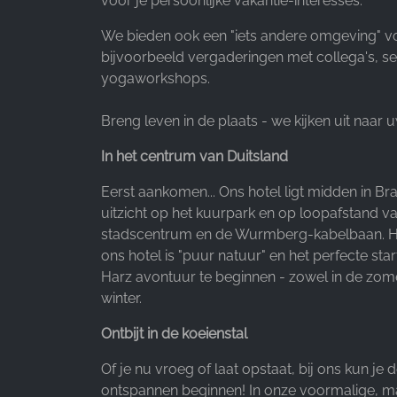
voor je persoonlijke vakantie-interesses.
Provider:
We bieden ook een "iets andere omgeving" v
Facebook Ireland Ltd.
bijvoorbeeld vergaderingen met collega's, s
Purpose:
yogaworkshops.
Advertentiemeting en marketing
Breng leven in de plaats - we kijken uit naar 
Cookie
duration:
In het centrum van Duitsland
3 maanden - 1 jaar
Eerst aankomen... Ons hotel ligt midden in Br
uitzicht op het kuurpark en op loopafstand va
STATISTIEKEN
stadscentrum en de Wurmberg-kabelbaan. H
ons hotel is "puur natuur" en het perfecte sta
Cookies voor statistieken verzamelen anoniem
Harz avontuur te beginnen - zowel in de zome
informatie. Deze informatie helpt ons te begrijpen
winter.
hoe onze bezoekers onze website gebruiken.
Ontbijt in de koeienstal
Google Analytics
Of je nu vroeg of laat opstaat, bij ons kun je 
Name:
ontspannen beginnen! In onze voormalige, m
_ga, _gid, _gac_gb_