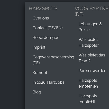
HARZSPOTS
VOOR PARTNE
(DE)
Over ons
Leistungen &
Contact (DE/EN)
Preise
Beoordelingen
Was bietet
Harzspots?
Imprint
Was bietet das
Gegevensbescherming
Team?
(DE)
Partner werden
Komoot
Harzspots
In 2026: HarzJobs
empfehlen
Blog
Harzspots
empfiehlt