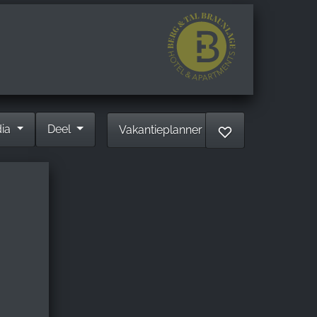
dia
Deel
Vakantieplanner
♡