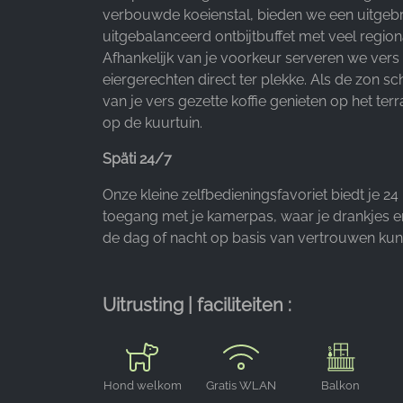
verbouwde koeienstal, bieden we een uitgebr
Provider:
uitgebalanceerd ontbijtbuffet met veel regiona
Google LLC
Afhankelijk van je voorkeur serveren we vers
eiergerechten direct ter plekke. Als de zon sch
Purpose:
van je vers gezette koffie genieten op het terr
Verzamelen van statistieken over
op de kuurtuin.
websitegebruik
Späti 24/7
Cookie
duration:
Onze kleine zelfbedieningsfavoriet biedt je 24
24 uur - 2 jaar
toegang met je kamerpas, waar je drankjes 
de dag of nacht op basis van vertrouwen kun
Uitrusting | faciliteiten :
Hond welkom
Gratis WLAN
Balkon