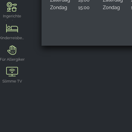
Prime
Zondag
15:00
Zondag
Ingerichte
keuken
Kinderreisbedje
Für Allergiker
geeignet
Slimme TV