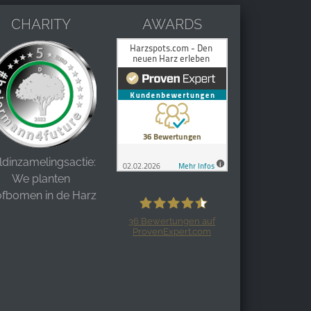
CHARITY
AWARDS
ldinzamelingsactie:
We planten
ofbomen in de Harz
36
Bewertungen auf
ProvenExpert.com
Harzspots.com - Den neuen Harz
erleben