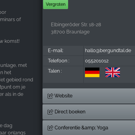
Vergroten
oor
eminars of
Elbingeröder Str. 18-28
38700 Braunlage
uw komst!
E-mail:
hallo@bergundtal.de
Telefoon :
055201012
aunlage, met
Talen :
n het
et gebied rond
rtpunt om je
r als in de
Website
Direct boeken
de dag
Conferentie &amp; Yoga
aar onlangs