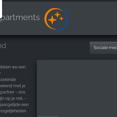
Apartments
nd
Sociale me
 hebben we een
z
isselende
eekend met je
 partner - ons
n op je reis. -
 jaargetijde een
mogelijkheden