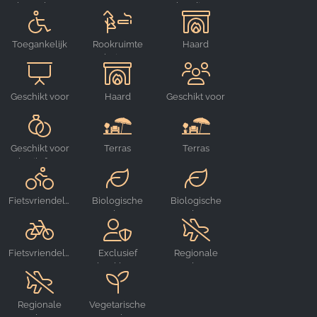
bezoekers
gehandicapten
Google Analytics
Name:
Toegankelijk
Rookruimte
Haard
_ga, _gid, _gac_gb_
voor
buiten
rolstoelen
Provider:
Google LLC
Geschikt voor
Haard
Geschikt voor
evenementen
groepen
Purpose:
Verzamelen van statistieken over websitegebruik
Geschikt voor
Terras
Terras
bruiloften
Cookie duration:
24 uur - 2 jaar
Fietsvriendelijk
Biologische
Biologische
producten
producten
Fietsvriendelijk
Exclusief
Regionale
boekbaar
producten
Regionale
Vegetarische