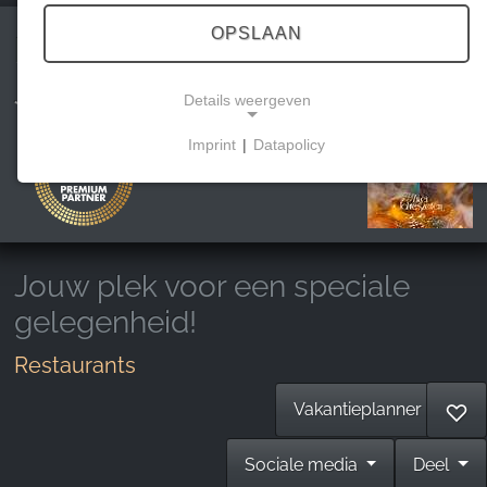
OPSLAAN
Restaurant Zwei
Jahreszeiten
Details weergeven
Imprint
|
Datapolicy
NECESSARY COOKIES
Deze cookies maken basisfunctionaliteit mogelijk
en zijn noodzakelijk voor het gebruik van de
website.
Jouw plek voor een speciale
gelegenheid!
MARKETING
Restaurants
Marketingcookies worden door derden gebruikt om
gepersonaliseerde reclame weer te geven. Ze
Vakantieplanner
♡
doen dit door bezoekers op verschillende websites
te volgen.
Sociale media
Deel