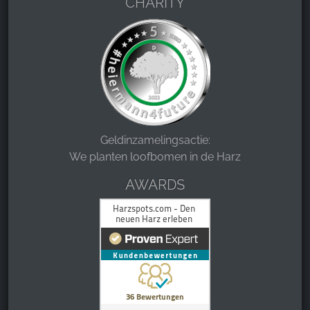
CHARITY
Geldinzamelingsactie:
We planten loofbomen in de Harz
AWARDS