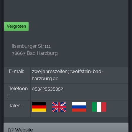
Vergroten
Ilsenburger Str.111
38667 Bad Harzburg
E-mail:
zweijahreszeiten@wolfstein-bad-
harzburg.de
Telefoon
053225535352
:
Talen :
Website