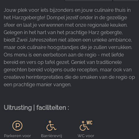
Facebook Pixel
Jouw plek voor iets bijzonders en jouw culinaire thuis in
het Harzgebergte! Dompel jezelf onder in de gezellige
Name:
sfeer en laat je verwennen met onze regionale keuken.
_fbp, fr, _fbq, fbq
Gelegen in het hart van het prachtige Harz gebergte,
Provider:
biedt Zwei Jahreszeiten niet alleen een unieke ambiance,
Facebook Ireland Ltd.
maar ook culinaire hoogstandjes die je zullen verrukken.
Ons menu is een eerbetoon aan de regio - met liefde
Purpose:
Advertentiemeting en marketing
bereid en vers op tafel gezet. Geniet van traditionele
gerechten bereid volgens oude recepten, maar ook van
Cookie duration:
creatieve herinterpretaties die de smaken van de regio op
3 maanden - 1 jaar
een prachtige manier vangen.
STATISTIEKEN
Uitrusting | faciliteiten :
Cookies voor statistieken verzamelen anoniem
informatie. Deze informatie helpt ons te begrijpen
hoe onze bezoekers onze website gebruiken.
Parkeren voor
Barrièrevrij
WC voor